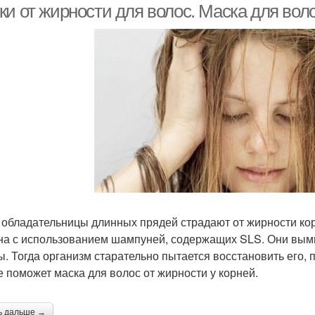
и от жирности для волос. Маска для воло
 обладательницы длинных прядей страдают от жирности кор
на с использованием шампуней, содержащих SLS. Они вы
ы. Тогда организм старательно пытается восстановить его,
е поможет маска для волос от жирности у корней.
ь дальше →