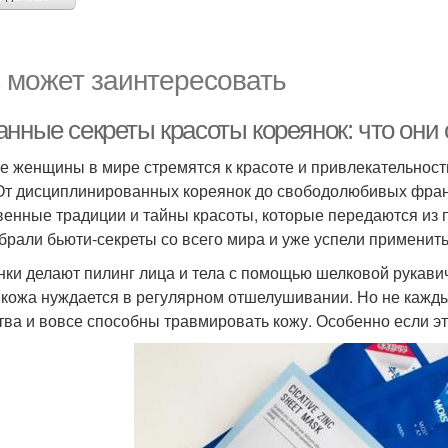
 может заинтересовать
анные секреты красоты кореянок: что они
е женщины в мире стремятся к красоте и привлекательности,
 От дисциплинированных кореянок до свободолюбивых фран
венные традиции и тайны красоты, которые передаются из п
брали бьюти-секреты со всего мира и уже успели применить 
нки делают пилинг лица и тела с помощью шелковой рукави
кожа нуждается в регулярном отшелушивании. Но не каждый
тва и вовсе способны травмировать кожу. Особенно если эт