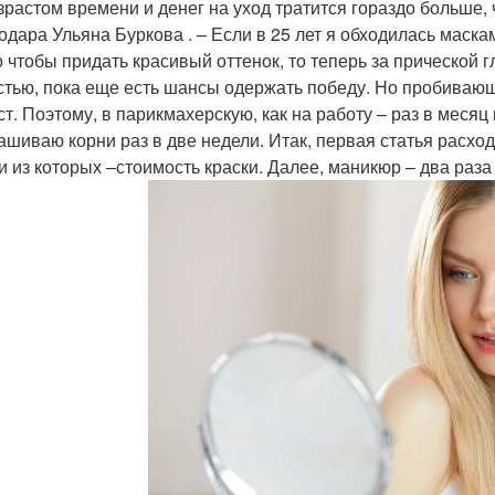
зрастом времени и денег на уход тратится гораздо больше, 
одара Ульяна Буркова . – Если в 25 лет я обходилась маск
о чтобы придать красивый оттенок, то теперь за прической г
стью, пока еще есть шансы одержать победу. Но пробивающ
ст. Поэтому, в парикмахерскую, как на работу – раз в меся
ашиваю корни раз в две недели. Итак, первая статья расхо
и из которых –стоимость краски. Далее, маникюр – два раза 