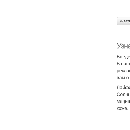
читат
Узн
Введ
В наш
рекла
вам о
Лайфх
Солнц
защищ
коже.