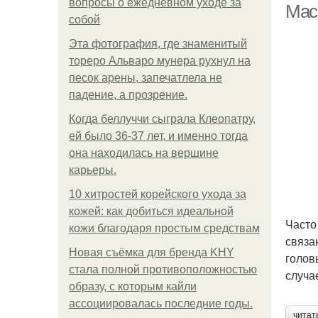
вопросы о ежедневном уходе за
Маск
собой
Эта фотография, где знаменитый
тореро Альваро мунера рухнул на
песок арены, запечатлела не
падение, а прозрение.
Когда беллуччи сыграла Клеопатру,
ей было 36-37 лет, и именно тогда
она находилась на вершине
карьеры.
10 хитростей корейского ухода за
кожей: как добиться идеальной
Часто
кожи благодаря простым средствам
связа
Новая съёмка для бренда KHY
голов
стала полной противоположностью
случа
образу, с которым кайли
ассоциировалась последние годы.
читат