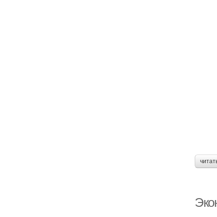
читат
Экон