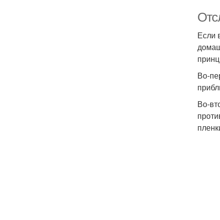
Отс
Если 
домаш
принц
Во-пе
прибл
Во-вт
проти
пленк