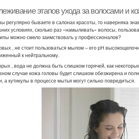
леживание этапов ухода за волосами и к
вы регулярно бываете в салонах красоты, то наверняка зна
них условиях, сколько раз «намыливать» волосы, пользоват
ипы можно смело заимствовать у профессионалов?
рвых , не стоит пользоваться мылом – его pH высокощелоч
иженный к нейтральному.
орых , вода не должна быть слишком горячей, как некоторы
вном случае кожа головы будет слишком обезжирена и пол
и, а кутикулы в процессе мытья могут сильно повредиться.