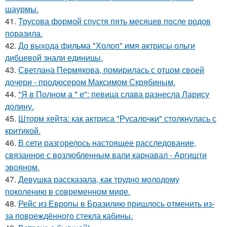
шаурмы.
41.
Трусова формой спустя пять месяцев после родов
поразила.
42.
До выхода фильма "Холоп" имя актрисы ольги
дибцевой знали единицы.
43.
Светлана Пермякова, помирилась с отцом своей
дочери - продюсером Максимом Скрябиным.
44.
"Я в Полном а * е": певица слава разнесла Ларису
долину.
45.
Шторм хейта: как актриса "Русалочки" столкнулась с
критикой.
46.
В сети разгорелось настоящее расследование,
связанное с возлюбленным вали карнавал - Аргишти
эвояном.
47.
Девушка рассказала, как трудно молодому
поколению в современном мире.
48.
Рейс из Европы в Бразилию пришлось отменить из-
за повреждённого стекла кабины.