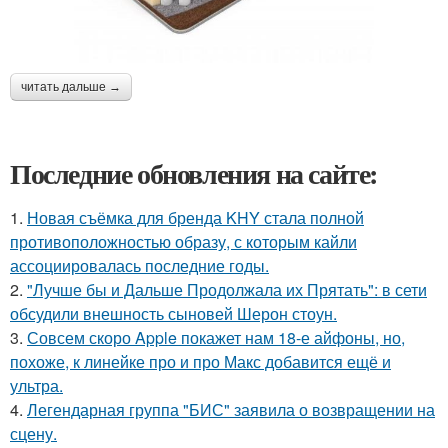
читать дальше →
Последние обновления на сайте:
1.
Новая съёмка для бренда KHY стала полной
противоположностью образу, с которым кайли
ассоциировалась последние годы.
2.
"Лучше бы и Дальше Продолжала их Прятать": в сети
обсудили внешность сыновей Шерон стоун.
3.
Совсем скоро Apple покажет нам 18-е айфоны, но,
похоже, к линейке про и про Макс добавится ещё и
ультра.
4.
Легендарная группа "БИС" заявила о возвращении на
сцену.