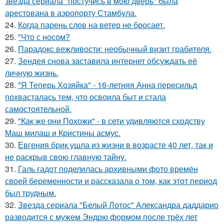
звезда сериала "постучись в мою дверь" была
арестована в аэропорту Стамбула.
24.
Когда парень слов на ветер не бросает.
25.
"Что с носом?
26.
Парадокс вежливости: необычный визит грабителя.
27.
Зендея снова заставила интернет обсуждать её
личную жизнь.
28.
"Я Теперь Хозяйка" - 16-летняя Анна пересильд
похвасталась тем, что освоила быт и стала
самостоятельной.
29.
"Как же они Похожи" - в сети удивляются сходству
Маш милаш и Кристины асмус.
30.
Евгения брик ушла из жизни в возрасте 40 лет, так и
не раскрыв свою главную тайну.
31.
Галь гадот поделилась архивными фото времён
своей беременности и рассказала о том, как этот период
был трудным.
32.
Звезда сериала "Белый Лотос" Александра даддарио
разводится с мужем Эндрю формом после трёх лет