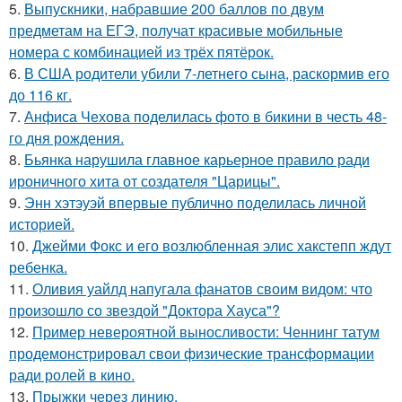
5.
Выпускники, набравшие 200 баллов по двум
предметам на ЕГЭ, получат красивые мобильные
номера с комбинацией из трёх пятёрок.
6.
В США родители убили 7-летнего сына, раскормив его
до 116 кг.
7.
Анфиса Чехова поделилась фото в бикини в честь 48-
го дня рождения.
8.
Бьянка нарушила главное карьерное правило ради
ироничного хита от создателя "Царицы".
9.
Энн хэтэуэй впервые публично поделилась личной
историей.
10.
Джейми Фокс и его возлюбленная элис хакстепп ждут
ребенка.
11.
Оливия уайлд напугала фанатов своим видом: что
произошло со звездой "Доктора Хауса"?
12.
Пример невероятной выносливости: Ченнинг татум
продемонстрировал свои физические трансформации
ради ролей в кино.
13.
Прыжки через линию.