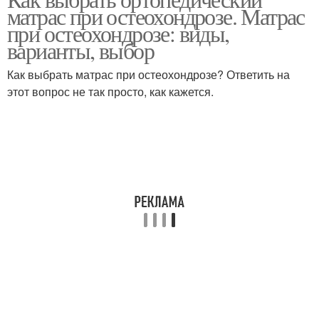
Матрас при болях
Правильный матрас
матрас при остеохондрозе. Матрас
при остеохондрозе: виды,
варианты, выбор
Как выбрать матрас при остеохондрозе? Ответить на
Матрас для больной
этот вопрос не так просто, как кажется.