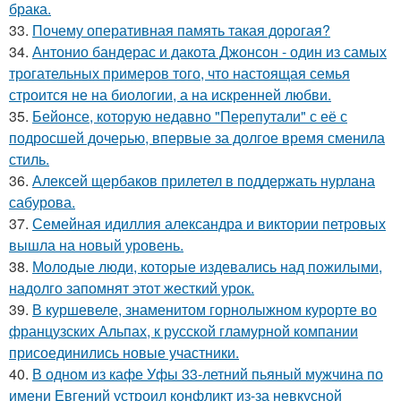
брака.
33.
Почему оперативная память такая дорогая?
34.
Антонио бандерас и дакота Джонсон - один из самых
трогательных примеров того, что настоящая семья
строится не на биологии, а на искренней любви.
35.
Бейонсе, которую недавно "Перепутали" с её с
подросшей дочерью, впервые за долгое время сменила
стиль.
36.
Алексей щербаков прилетел в поддержать нурлана
сабурова.
37.
Семейная идиллия александра и виктории петровых
вышла на новый уровень.
38.
Молодые люди, которые издевались над пожилыми,
надолго запомнят этот жесткий урок.
39.
В куршевеле, знаменитом горнолыжном курорте во
французских Альпах, к русской гламурной компании
присоединились новые участники.
40.
В одном из кафе Уфы 33-летний пьяный мужчина по
имени Евгений устроил конфликт из-за невкусной