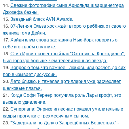
14.
Свежие фотографии сына Арнольда шварценеггера
Джозефа баэны.
15.
Звездный блеск AVN Awards.
16.
37-Летняя Эльза хоск ждёт второго ребёнка от своего
жениха тома Дейли.
17.
Хайди клум снова заставила Нью-йорк говорить о
себе и о своём спутнике.
18.
Стив Ирвин, известный как "Охотник на Крокодилов",
был гораздо больше, чем телевизионная звезда.
19.
Вопрос о том, что важнее - любовь или расчёт, до сих
пор вызывает дискуссии.
20.
Лето близко, и тяжелая артиллерия уже расчехляет
шелковые платья.
21.
Когда Софи Тернер получила роль Лары крофт, это
вызвало удивление.
22.
Суперпапа: Энрике иглесиас показал умилительные
кадры прогулки с трехмесячным сыном.
23.
"Задержали по Делу о Запрещённых Веществах" -