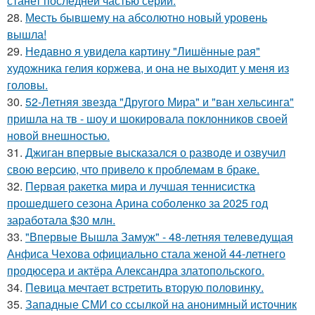
станет последней частью серии.
28.
Месть бывшему на абсолютно новый уровень
вышла!
29.
Недавно я увидела картину "Лишённые рая"
художника гелия коржева, и она не выходит у меня из
головы.
30.
52-Летняя звезда "Другого Мира" и "ван хельсинга"
пришла на тв - шоу и шокировала поклонников своей
новой внешностью.
31.
Джиган впервые высказался о разводе и озвучил
свою версию, что привело к проблемам в браке.
32.
Первая ракетка мира и лучшая теннисистка
прошедшего сезона Арина соболенко за 2025 год
заработала $30 млн.
33.
"Впервые Вышла Замуж" - 48-летняя телеведущая
Анфиса Чехова официально стала женой 44-летнего
продюсера и актёра Александра златопольского.
34.
Певица мечтает встретить вторую половинку.
35.
Западные СМИ со ссылкой на анонимный источник