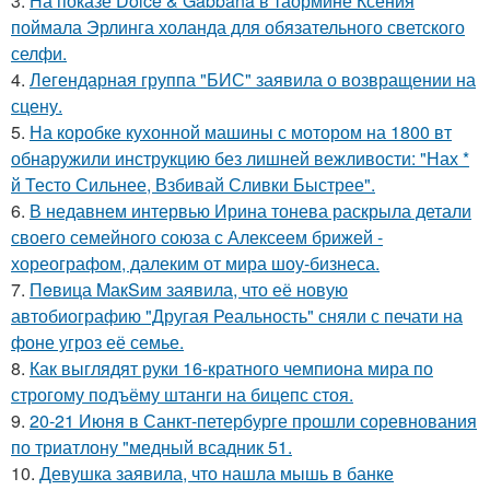
3.
На показе Dolce & Gabbana в таормине Ксения
поймала Эрлинга холанда для обязательного светского
селфи.
4.
Легендарная группа "БИС" заявила о возвращении на
сцену.
5.
На коробке кухонной машины с мотором на 1800 вт
обнаружили инструкцию без лишней вежливости: "Нах *
й Тесто Сильнее, Взбивай Сливки Быстрее".
6.
В недавнем интервью Ирина тонева раскрыла детали
своего семейного союза с Алексеем брижей -
хореографом, далеким от мира шоу-бизнеса.
7.
Пeвица MакSим заявила, что её новую
автобиографию "Другая Реальность" сняли с печати на
фоне угроз её семье.
8.
Как выглядят руки 16-кратного чемпиона мира по
строгому подъёму штанги на бицепс стоя.
9.
20-21 Июня в Санкт-петербурге прошли соревнования
по триатлону "медный всадник 51.
10.
Девушка заявила, что нашла мышь в банке