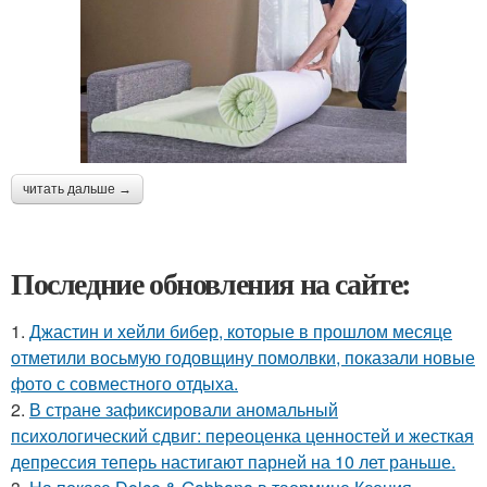
читать дальше →
Последние обновления на сайте:
1.
Джастин и хейли бибер, которые в прошлом месяце
отметили восьмую годовщину помолвки, показали новые
фото с совместного отдыха.
2.
В стране зафиксировали аномальный
психологический сдвиг: переоценка ценностей и жесткая
депрессия теперь настигают парней на 10 лет раньше.