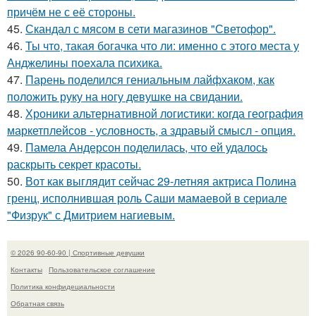
причём не с её стороны.
45.
Скандал с мясом в сети магазинов "Светофор".
46.
Ты что, такая богачка что ли: именно с этого места у
Анджелины поехала психика.
47.
Парень поделился гениальным лайфхаком, как
положить руку на ногу девушке на свидании.
48.
Хроники альтернативной логистики: когда география
маркетплейсов - условность, а здравый смысл - опция.
49.
Памела Андерсон поделилась, что ей удалось
раскрыть секрет красоты.
50.
Вот как выглядит сейчас 29-летняя актриса Полина
гренц, исполнившая роль Саши мамаевой в сериале
"Физрук" с Дмитрием нагиевым.
© 2026 90-60-90 | Спортивные девушки
Контакты
Пользовательское соглашение
Политика конфидециальности
Обратная связь