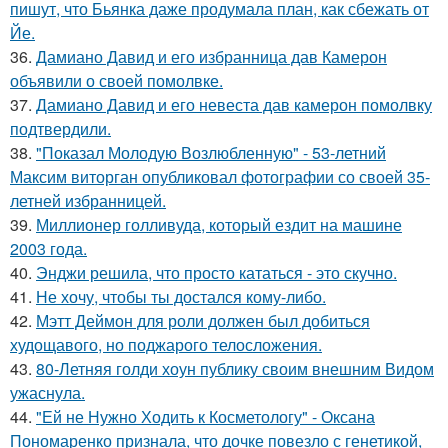
пишут, что Бьянка даже продумала план, как сбежать от
Йе.
36.
Дамиано Давид и его избранница дав Камерон
объявили о своей помолвке.
37.
Дамиано Давид и его невеста дав камерон помолвку
подтвердили.
38.
"Показал Молодую Возлюбленную" - 53-летний
Максим виторган опубликовал фотографии со своей 35-
летней избранницей.
39.
Миллионер голливуда, который ездит на машине
2003 года.
40.
Энджи решила, что просто кататься - это скучно.
41.
Не хочу, чтобы ты достался кому-либо.
42.
Мэтт Деймон для роли должен был добиться
худощавого, но поджарого телосложения.
43.
80-Летняя голди хоун публику своим внешним Видом
ужаснула.
44.
"Ей не Нужно Ходить к Косметологу" - Оксана
Пономаренко признала, что дочке повезло с генетикой,