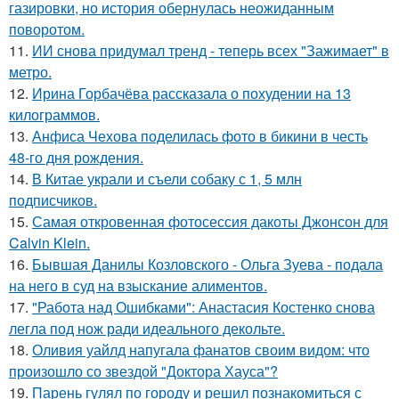
газировки, но история обернулась неожиданным
поворотом.
11.
ИИ снова придумал тренд - теперь всех "Зажимает" в
метро.
12.
Ирина Горбачёва рассказала о похудении на 13
килограммов.
13.
Анфиса Чехова поделилась фото в бикини в честь
48-го дня рождения.
14.
В Китае украли и съели собаку с 1, 5 млн
подписчиков.
15.
Самая откровенная фотосессия дакоты Джонсон для
Calvin Klein.
16.
Бывшая Данилы Козловского - Ольга Зуева - подала
на него в суд на взыскание алиментов.
17.
"Работа над Ошибками": Анастасия Костенко снова
легла под нож ради идеального декольте.
18.
Оливия уайлд напугала фанатов своим видом: что
произошло со звездой "Доктора Хауса"?
19.
Парень гулял по городу и решил познакомиться с