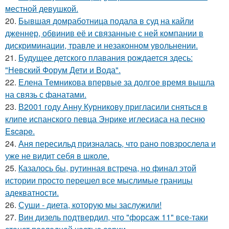
местной девушкой.
20.
Бывшая домработница подала в суд на кайли
дженнер, обвинив её и связанные с ней компании в
дискриминации, травле и незаконном увольнении.
21.
Будущее детского плавания рождается здесь:
"Невский Форум Дети и Вода".
22.
Елена Темникова впервые за долгое время вышла
на связь с фанатами.
23.
В2001 году Анну Курникову пригласили сняться в
клипе испанского певца Энрике иглесиаса на песню
Escape.
24.
Аня пересильд призналась, что рано повзрослела и
уже не видит себя в школе.
25.
Казалось бы, рутинная встреча, но финал этой
истории просто перешел все мыслимые границы
адекватности.
26.
Суши - диета, которую мы заслужили!
27.
Вин дизель подтвердил, что "форсаж 11" все-таки