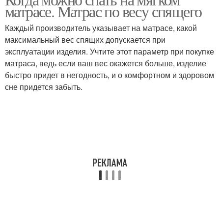
Матрас для сна
матрасе. Матрас по весу спящего
матрасов
Каждый производитель указывает на матрасе, какой
максимальный вес спящих допускается при
Дискомфорт от нового
эксплуатации изделия. Учтите этот параметр при покупке
Пружинные матрасы
матраса
матраса, ведь если ваш вес окажется больше, изделие
быстро придет в негодность, и о комфортном и здоровом
сне придется забыть.
Матрас при
Ортопедический матрас
остеохондрозе
Матрасы при
Матрас при болях
заболеваниях
Матрас от
Правильный матрас
остеохондроза