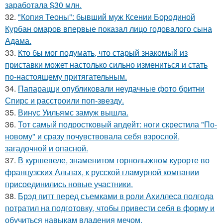
заработала $30 млн.
32.
"Копия Теоны": бывший муж Ксении Бородиной
Курбан омаров впервые показал лицо годовалого сына
Адама.
33.
Кто бы мог подумать, что старый знакомый из
приставки может настолько сильно измениться и стать
по-настоящему притягательным.
34.
Папарацци опубликовали неудачные фото бритни
Спирс и расстроили поп-звезду.
35.
Винус Уильямс замуж вышла.
36.
Тот самый подростковый апдейт: ноги скрестила "По-
новому" и сразу почувствовала себя взрослой,
загадочной и опасной.
37.
В куршевеле, знаменитом горнолыжном курорте во
французских Альпах, к русской гламурной компании
присоединились новые участники.
38.
Брэд питт перед съемками в роли Ахиллеса полгода
потратил на подготовку, чтобы привести себя в форму и
обучиться навыкам владения мечом.