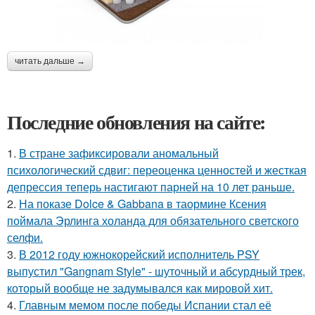
читать дальше →
Последние обновления на сайте:
1.
В стране зафиксировали аномальный
психологический сдвиг: переоценка ценностей и жесткая
депрессия теперь настигают парней на 10 лет раньше.
2.
На показе Dolce & Gabbana в таормине Ксения
поймала Эрлинга холанда для обязательного светского
селфи.
3.
В 2012 году южнокорейский исполнитель PSY
выпустил "Gangnam Style" - шуточный и абсурдный трек,
который вообще не задумывался как мировой хит.
4.
Главным мемом после победы Испании стал её