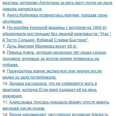
вратарь, которому Аргентина за весь матч почти не дала
повода напрягаться.
5.
Анита Кобелева подверглась критике, показав свою
овуляцию.
6.
На коробке кухонной машины с мотором на 1800 вт
обнаружили инструкцию без лишней вежливости: "Нах *
й Тесто Сильнее, Взбивай Сливки Быстрее".
7.
Дочь Дмитрия Маликова весит 45 кг.
8.
Певица Адель, которая несколько лет назад сильно
похудела, впервые за долгое время появилась на
публике.
9.
Прокуратура новую экспертизу для лерчек после
видео из зала потребовала.
10.
Дилара рассказала, что не собирается жить в
квартире, которую Егор крид подарил ей на день
рождения.
11.
Александра трусова показала форму спустя девять
месяцев после родов.
12.
Врачи напоминают: регулярная интимная близость