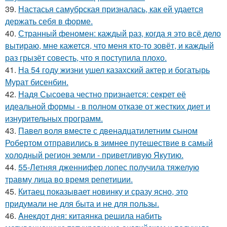
39.
Настасья самубрская призналась, как ей удается
держать себя в форме.
40.
Странный феномен: каждый раз, когда я это всё дело
вытираю, мне кажется, что меня кто-то зовёт, и каждый
раз грызёт совесть, что я поступила плохо.
41.
На 54 году жизни ушел казахский актер и богатырь
Мурат бисенбин.
42.
Надя Сысоева честно признается: секрет её
идеальной формы - в полном отказе от жестких диет и
изнурительных программ.
43.
Павел воля вместе с двенадцатилетним сыном
Робертом отправились в зимнее путешествие в самый
холодный регион земли - приветливую Якутию.
44.
55-Летняя дженнифер лопес получила тяжелую
травму лица во время репетиции.
45.
Китаец показывает новинку и сразу ясно, это
придумали не для быта и не для пользы.
46.
Aнекдот дня: китаянка решила набить