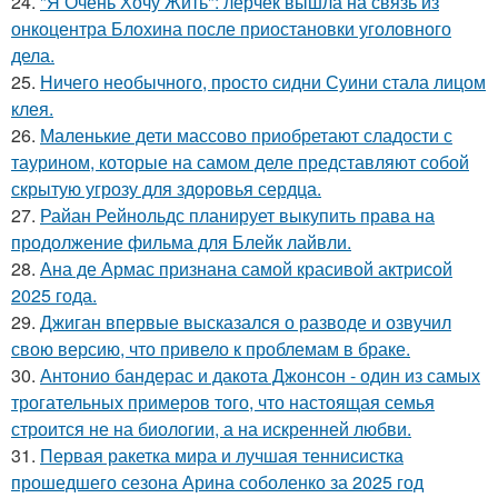
24.
"Я Очень Хочу Жить": лерчек вышла на связь из
онкоцентра Блохина после приостановки уголовного
дела.
25.
Ничего необычного, просто сидни Суини стала лицом
клея.
26.
Маленькие дети массово приобретают сладости с
таурином, которые на самом деле представляют собой
скрытую угрозу для здоровья сердца.
27.
Райан Рейнольдс планирует выкупить права на
продолжение фильма для Блейк лайвли.
28.
Ана де Армас признана самой красивой актрисой
2025 года.
29.
Джиган впервые высказался о разводе и озвучил
свою версию, что привело к проблемам в браке.
30.
Антонио бандерас и дакота Джонсон - один из самых
трогательных примеров того, что настоящая семья
строится не на биологии, а на искренней любви.
31.
Первая ракетка мира и лучшая теннисистка
прошедшего сезона Арина соболенко за 2025 год