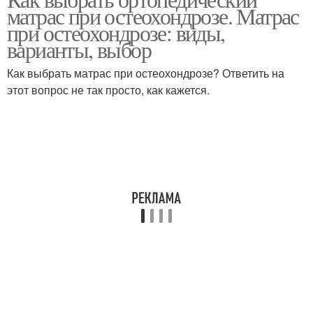
Матрас при болях
матрас при остеохондрозе. Матрас
остеохондроза
при остеохондрозе: виды,
варианты, выбор
Как выбрать матрас при остеохондрозе? Ответить на
Правильный матрас
этот вопрос не так просто, как кажется.