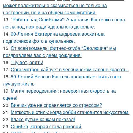
может положительно сказываться не только на
настроении, но и на общем самочувствии.
13.
"Работа над Ошибками": Анастасия Костенко снова
легла под нож ради идеального декольте.
14.
60-Летняя Екатерина андреева восхитила
подписчиков фото в купальнике.
15.
От всей команды фитнес-клуба "Эволюция" мы
поздравляем вас с днём рождения!
16.
"Ну вот, опять!
17.
Оргазмотрон хайпует в челябинском салоне красоты.
18.
59-Летний Венсан Кассель продолжает жить свою
лучшую жизнь.
19.
Магия переодевания: невероятная скорость на
сцене!
20.
Винчик уже не справляется со стрессом?
21.
Меткость и стиль: когда хобби становится искусством.
22.
Класс дутым качкам показал!
23.
Ошибка, которая стала роковой.