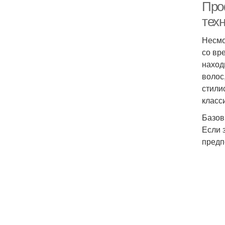
Про
тех
Несмо
со вр
наход
волос
стили
класс
Базов
Если 
предп