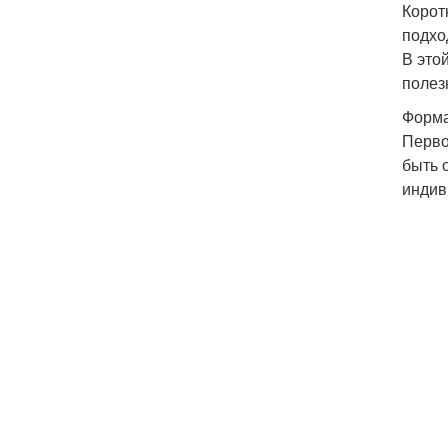
Корот
подхо
В это
полез
Форма
Перво
быть 
индив