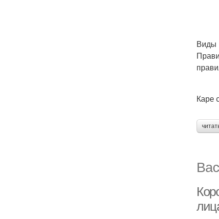
Виды 
Прави
прави
Каре 
читат
Вас
Кор
лиц