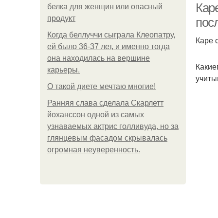
Кар
белка для женщин или опасный
продукт
пос
Когда беллуччи сыграла Клеопатру,
Каре 
ей было 36-37 лет, и именно тогда
она находилась на вершине
Какие
карьеры.
учиты
О такой диете мечтаю многие!
Ранняя слава сделала Скарлетт
йоханссон одной из самых
узнаваемых актрис голливуда, но за
глянцевым фасадом скрывалась
огромная неуверенность.