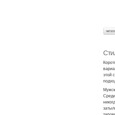
читат
Сти
Корот
вариа
этой 
подхо
Мужск
Среди
никог
затыл
типом