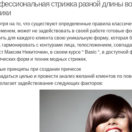
фессиональная стрижка разной длины во
ники
тря на то, что существуют определенные правила классиче
еменем, может не задействовать в своей работе готовые 
ить для каждого клиента свою уникальную форму, которая б
, гармонировать с контурами лица, телосложением, совпад
ст Максим Никиточкин, в своем курсе " Basic ", в доступно
ических форм и техник модных стрижек.
ые принципы при создании причесок
задаться целью и провести анализ желаний клиентов по по
олагает задействование следующих факторов: