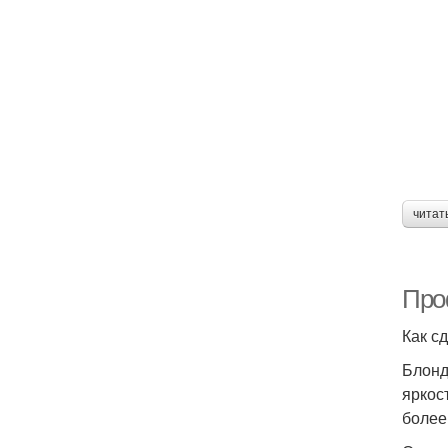
читат
Про
Как с
Блонд
яркос
более