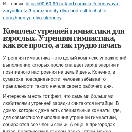
Источник:
https://90-60-90.ru-land.com/stati/utrennyaya-
zaryadka-iz-3-uprazhneniy-dlya-bodrosti-luchshie-
uprazhneniya-dlya-utrenney
Комплекс утренней гимнастики для
взрослых. Утренняя гимнастика,
как все просто, а так трудно начать
Утренняя гимнастика – это целый комплекс упражнений,
выполнение которых после сна дает заряд энергии и
позитивного настроения на целый день. Конечно, в
суматохе повседневности, человек забывает о
правильности такого начала своего рабочего дня.
Интересным есть тот факт, что самыми большими
любителями утренней зарядки считаются китайцы. В
домах, которых даже есть специальные комнаты, где,
для совместного выполнения утренней гимнастики,
собираются все члены семьи. А еще, в пригородах
Китая, практически в каждом парке, утром можно