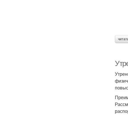
читат
Утр
Утрен
физич
повыс
Преим
Рассм
распо