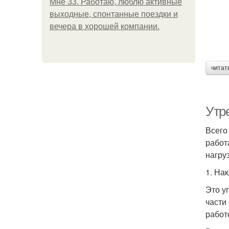
Мне 33. Работаю, люблю активные
выходные, спонтанные поездки и
вечера в хорошей компании.
читат
Утр
Всего
работ
нагру
1. На
Это у
части
работ