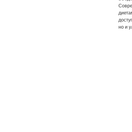
Совре
диета
досту
но и 