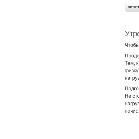
читат
Утр
Чтобы
Продо
Тем, 
физку
нагру
Подго
Не ст
нагру
почис