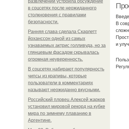
развлечений устроила обсуждение
Прос
в соцсетях после неожиданного
столкновения с правилами
Введ
безопасности.
В сов
Фи
сложн
Ранняя слава сделала Скарлетт
Прост
йоханссон одной из самых
и улу
узнаваемых актрис голливуда, но за
глянцевым фасадом скрывалась
У
Польз
огромная неуверенность.
Регул
В соцсетях набирают популярность
чипсы из крапивы, которые
пользователи в комментариях
называют неожиданно вкусными.
Российский пловец Алексей жарков
установил мировой рекорд на кубке
У
мира по зимнему плаванию в
Аргентине.