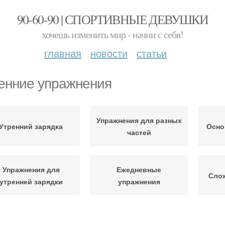
90-60-90 | СПОРТИВНЫЕ ДЕВУШКИ
хочешь изменить мир - начни с себя!
главная
новости
статьи
енние упражнения
Упражнения для разных
Утренний зарядка
Осно
частей
Упражнения для
Ежедневные
Сло
утренней зарядки
упражнения
У
кретные упражнения
Утренний фитнес