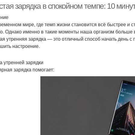
тая зарядка в спокойном темпе: 10 минут
ение
ременном мире, где темп жизни становится всё быстрее и с
тнес-упражнения для
Упражнения с гантелями
Упраж
о. Однако именно в такие моменты наша организм больше в
утренней зарядки
ая утренняя зарядка — это отличный способ начать день с
чшить настроение.
Ут
тренний гимнастика
Упражнения для занятий
а утренней зарядки
ярная зарядка помогает:
Упражнения для
Упражнения для
разминки
похудения
Упражнения для
У
пражнения во время
утренней гимнастики