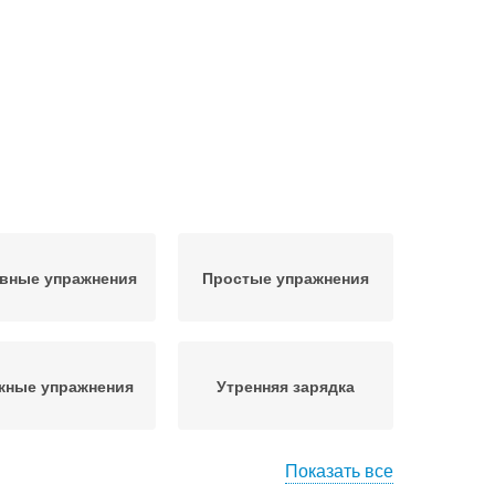
вные упражнения
Простые упражнения
жные упражнения
Утренняя зарядка
Показать все
пражнения для
Домашние упражнения