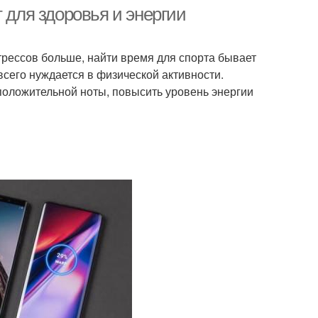
укрепления
 для здоровья и энергии
трессов больше, найти время для спорта бывает
нения в картинках
Утренняя гимнастика
сего нуждается в физической активности.
 положительной ноты, повысить уровень энергии
ренние фитнес-
Упражнения для зарядки
упражнения
Эффективные
Физические упражнения
упражнения
пражнения для
бодрости