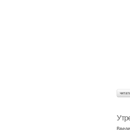
читат
Утре
Введ