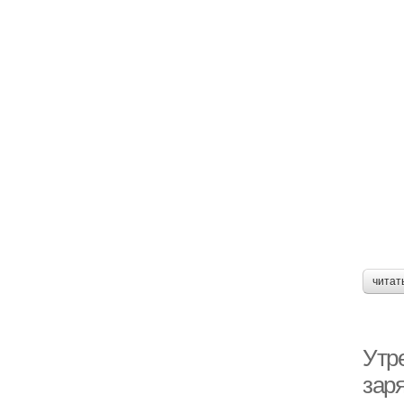
читат
Утр
заря