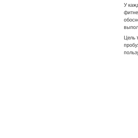
У каж
фитне
обосн
выпол
Цель 
пробу
польз