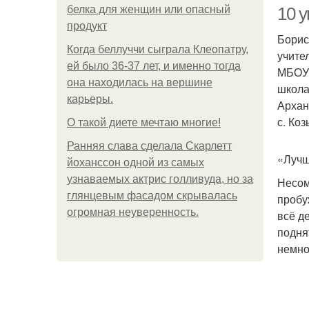
белка для женщин или опасный
10 
продукт
Борис
Когда беллуччи сыграла Клеопатру,
учите
ей было 36-37 лет, и именно тогда
МБОУ 
она находилась на вершине
школа
карьеры.
Архан
с. Ко
О такой диете мечтаю многие!
Ранняя слава сделала Скарлетт
«Лучш
йоханссон одной из самых
узнаваемых актрис голливуда, но за
Несом
глянцевым фасадом скрывалась
пробу
огромная неуверенность.
всё д
подня
немно