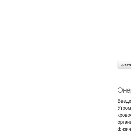
читат
Энер
Введе
Утром
крово
орган
физич