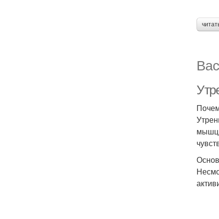
читат
Вас
Утре
Почем
Утрен
мышц,
чувст
Основ
Несмо
актив