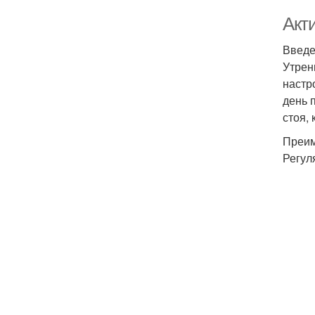
Акт
Введ
Утрен
настр
день 
стоя,
Преим
Регул