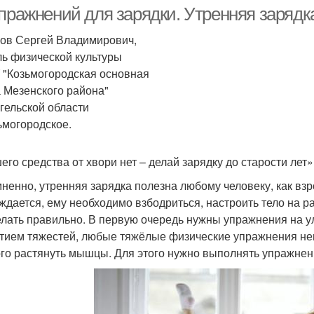
упражнений для зарядки. Утренняя зарядк
ов Сергей Владимирович,
ль физической культуры
"Козьмогородская основная
 Мезенского района"
гельской области
зьмогородское.
его средства от хвори нет – делай зарядку до старости лет»
ненно, утренняя зарядка полезна любому человеку, как взро
ждается, ему необходимо взбодриться, настроить тело на ра
елать правильно. В первую очередь нужны упражнения на у
тием тяжестей, любые тяжёлые физические упражнения не
го растянуть мышцы. Для этого нужно выполнять упражнен