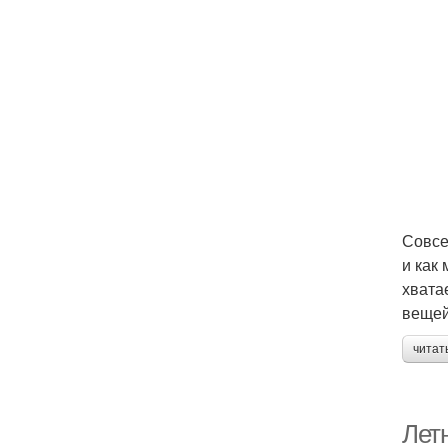
Совсе
и как
хвата
вещей
читат
Летн