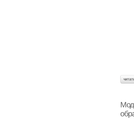
читат
Мода
обр