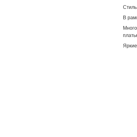
Стиль
В рам
Много
плать
Яркие