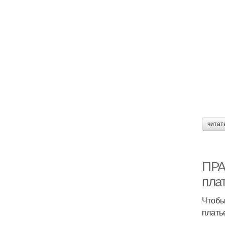
читат
ПРА
пла
Чтобы
платье