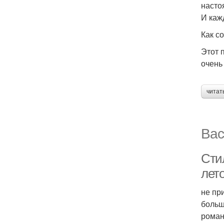
насто
И каж
Как с
Этот 
очень
читат
Вас
Сти
лет
не пр
больш
роман