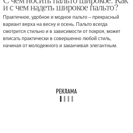
Модные образа
Образ для девушки
и с чем надеть широкое пальто?
Практичное, удобное и модное пальто – прекрасный
вариант верха на весну и осень. Пальто всегда
смотрится стильно и в зависимости от покроя, может
Повседневные образа
Красивые платья
вписать практически в совершенно любой стиль,
начиная от молодежного и заканчивая элегантным.
Образа для полных
девушек