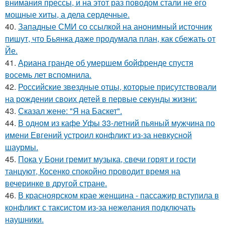
внимания прессы, и на этот раз поводом стали не его
мощные хиты, а дела сердечные.
40.
Западные СМИ со ссылкой на анонимный источник
пишут, что Бьянка даже продумала план, как сбежать от
Йе.
41.
Ариана гранде об умершем бойфренде спустя
восемь лет вспомнила.
42.
Российские звездные отцы, которые присутствовали
на рождении своих детей в первые секунды жизни:
43.
Сказал жене: "Я на Баскет".
44.
В одном из кафе Уфы 33-летний пьяный мужчина по
имени Евгений устроил конфликт из-за невкусной
шаурмы.
45.
Пока у Бони гремит музыка, свечи горят и гости
танцуют, Косенко спокойно проводит время на
вечеринке в другой стране.
46.
В красноярском крае женщина - пассажир вступила в
конфликт с таксистом из-за нежелания подключать
наушники.