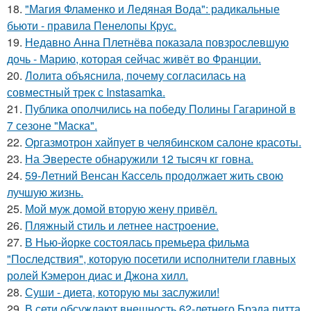
18.
"Магия Фламенко и Ледяная Вода": радикальные
бьюти - правила Пенелопы Крус.
19.
Недавно Анна Плетнёва показала повзрослевшую
дочь - Марию, которая сейчас живёт во Франции.
20.
Лолита объяснила, почему согласилась на
совместный трек с Instasamka.
21.
Публика ополчились на победу Полины Гагариной в
7 сезоне "Маска".
22.
Оргазмотрон хайпует в челябинском салоне красоты.
23.
На Эвересте обнаружили 12 тысяч кг говна.
24.
59-Летний Венсан Кассель продолжает жить свою
лучшую жизнь.
25.
Мой муж домой вторую жену привёл.
26.
Пляжный стиль и летнее настроение.
27.
В Нью-йорке состоялась премьера фильма
"Последствия", которую посетили исполнители главных
ролей Кэмерон диас и Джона хилл.
28.
Суши - диета, которую мы заслужили!
29.
В сети обсуждают внешность 62-летнего Брэда питта.