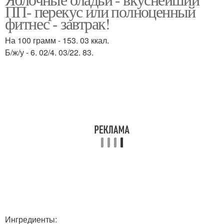
Оладьи на манке
Яблочные оладья
ПП- перекус или полноценный
фитнес - завтрак!
На 100 грамм - 153. 03 ккал.
Б/ж/у - 6. 02/4. 03/22. 83.
Оладьи с яблоками
Оладьи на молоке
Оладьи на кефире
Ингредиенты: