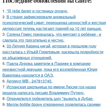
Последние обновления на сайте:
1.
"Я тебе билет и гостиницу оплачу.
2.
В стране зафиксировали аномальный
психологический сдвиг: переоценка ценностей и жесткая
депрессия теперь настигают парней на 10 лет раньше.
3.
Селена Гомес призналась, что мечтает о ребёнке - и
сделала это трогательно и честно.
4.
33-Летняя Карина нигай, которая в прошлом году
рассталась с Ильёй Гореловым, раскрыла подробности
их абьюзивных отношений.
5.
Павла Дурова заметили в Париже в компании
неизвестной девушки, пока его возлюбленная Юлия
Вавилова находится в ОАЭ.
6.
Артикул WB - 247813745.
7.
Испанская школьница по имени Люсия год назад
решила написать письмо Владимиру Путину.
8.
Определился победитель шоу "выжить в Дубае.
9.
Милли бобби браун откровенно поделилась своими