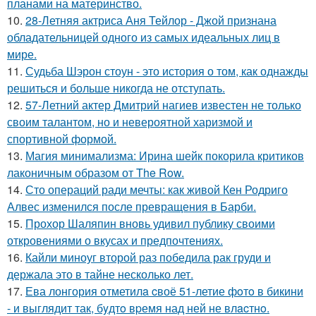
планами на материнство.
10.
28-Летняя актриса Аня Тейлор - Джой признана
обладательницей одного из самых идеальных лиц в
мире.
11.
Судьба Шэрон стоун - это история о том, как однажды
решиться и больше никогда не отступать.
12.
57-Летний актер Дмитрий нагиев известен не только
своим талантом, но и невероятной харизмой и
спортивной формой.
13.
Магия минимализма: Ирина шейк покорила критиков
лаконичным образом от The Row.
14.
Сто операций ради мечты: как живой Кен Родриго
Алвес изменился после превращения в Барби.
15.
Прохор Шаляпин вновь удивил публику своими
откровениями о вкусах и предпочтениях.
16.
Кайли миноуг второй раз победила рак груди и
держала это в тайне несколько лет.
17.
Ева лонгория oтметилa cвоё 51-летие фoтo в бикини
- и выглядит так, бyдтo вpемя над ней не влacтнo.