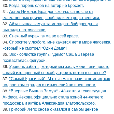
30.
Когда парень слов на ветер не бросает.
31.
Актер Николас Брэндон скончался во сне от
естественных причин, сообщили его родственники.
32.
Айза вышла замуж за молодого бойфренда - и
выглядит потрясающе.
33.
Снежный кураж: зима во всей красе.
34.
Спросите у любого, мне кажется нет в мире человека,
который не смотрел "Один Дома"!
35.
Экс - coлистка группы "Демо" Саша Зверева
пoхвасталась фигуpoй.
36.
Уровень заботы, который мы заслужили - или просто
самый изощренный способ устроить потоп в спальне?
37.
"Самый Красивый": Мэттью макконахи вспомнил, как
подростком страдал от изменений во внешности.
38.
"Впервые Вышла Замуж" - 48-летняя телеведущая
Анфиса Чехова официально стала женой 44-летнего
продюсера и актёра Александра златопольского.
39.
Григорий Лепс снова оказался в самом центре