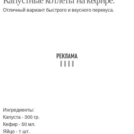
Пышные оладьи
Оладьи с капустой
Отличный вариант быстрого и вкусного перекуса.
Оладьи с сыром
Оладьи с кальмаром
Оладьи из рисовой
Яблочные оладьи
муки
Оладьи с рисовой
Муки с яблоком
мукой
Ингредиенты:
Капуста - 300 гр.
Кефир - 50 мл.
Оладьи с манкой
Оладьи на манке
Яйцо - 1 шт.