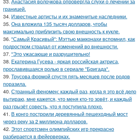
33.
Анастасия волочкова опровергла слухи о лечении за
границей.
34.
Известные артисты и их знаменитые наследники.
35.
Она вложила 135 тысяч долларов, чтобы
максимально приблизить свою внешность к кукле.
36.
"Самый Красивый": Мэттью макконахи вспомнил, как
подростком страдал от изменений во внешности.
37.
"Это ужасающе и разрушительно!
38.
Екатерина Гусева - яркая российская актриса,
прославившаяся ролью в сериале "Бригада".
39.
Трусова формой спустя пять месяцев после родов
поразила.
40.
Странный феномен: каждый раз, когда я это всё дело
вытираю, мне кажется, что меня кто-то зовёт, и каждый
раз грызёт совесть, что я поступила плохо.
41.
В конго построили деревянный пешеходный мост
через реку за 2 миллиона долларов.
42.
Этот спортсмен олимпийских игр прекрасно
разбирается в фейерверках.