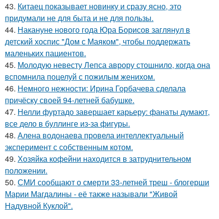
43.
Китаец показывает новинку и сразу ясно, это
придумали не для быта и не для пользы.
44.
Накануне нового года Юра Борисов заглянул в
детский хоспис "Дом с Маяком", чтобы поддержать
маленьких пациентов.
45.
Молодую невесту Лепса аврору стошнило, когда она
вспомнила поцелуй с пожилым женихом.
46.
Немного нежности: Ирина Горбачева сделала
причёску своей 94-летней бабушке.
47.
Нелли фуртадо завершает карьеру: фанаты думают,
все дело в буллинге из-за фигуры.
48.
Алена водонаева провела интеллектуальный
эксперимент с собственным котом.
49.
Хозяйка кофейни находится в затруднительном
положении.
50.
СМИ сообщают о смерти 33-летней треш - блогерши
Марии Магдалины - её также называли "Живой
Надувной Куклой".