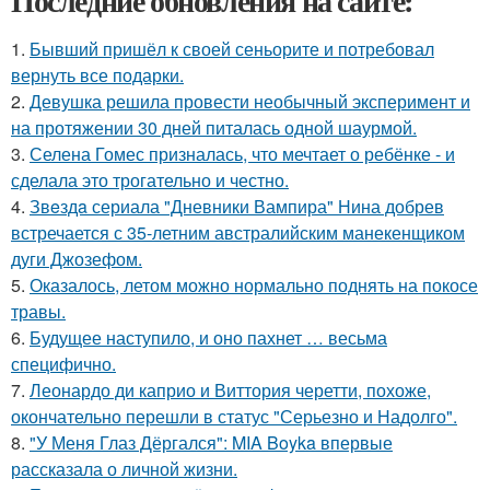
Последние обновления на сайте:
1.
Бывший пришёл к своей сеньорите и потребовал
вернуть все подарки.
2.
Девушка решила провести необычный эксперимент и
на протяжении 30 дней питалась одной шаурмой.
3.
Селена Гомес призналась, что мечтает о ребёнке - и
сделала это трогательно и честно.
4.
Звeздa сериала "Дневники Вампира" Нина добрев
встречается с 35-летним австралийским манекенщиком
дуги Джозефом.
5.
Оказалось, летом можно нормально поднять на покосе
травы.
6.
Будущее наступило, и оно пахнет … весьма
специфично.
7.
Леонардо ди каприо и Виттория черетти, похоже,
окончательно перешли в статус "Серьезно и Надолго".
8.
"У Меня Глаз Дёргался": MIA Boyka впервые
рассказала о личной жизни.