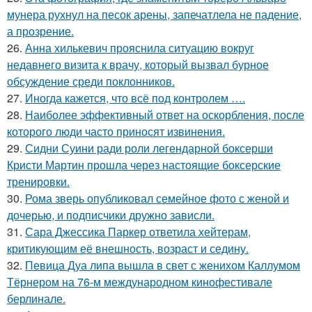
мунера рухнул на песок арены, запечатлела не падение,
а прозрение.
26.
Анна хилькевич прояснила ситуацию вокруг
недавнего визита к врачу, который вызвал бурное
обсуждение среди поклонников.
27.
Иногда кажется, что всё под контролем ….
28.
Наиболее эффективный ответ на оскорбления, после
которого люди часто приносят извинения.
29.
Сидни Суини ради роли легендарной боксерши
Кристи Мартин прошла через настоящие боксерские
тренировки.
30.
Рома зверь опубликовал семейное фото с женой и
дочерью, и подписчики дружно зависли.
31.
Сара Джессика Паркер ответила хейтерам,
критикующим её внешность, возраст и седину.
32.
Певица Дуа липа вышла в свет с женихом Каллумом
Тёрнером на 76-м международном кинофестивале
берлинале.