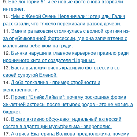
9.
Еве лонгории 51 и её новые фото снова взорвали
интернет.
10.
"Мы с Женой Очень Нервничали": отец иды Галич
рассказали, что тяжело переживали развод дочери.
11.
Эмили ратаковски столкнулась с волной критики из-
за опубликованной фотосессии, где она запечатлена с
маленьким ребенком на груди.
12.
Бьянка нарушила главное карьерное правило ради
ироничного хита от создателя "Царицы".
13.
Баста выложил очень красивую фотосессию со
своей супругой Еленой.
14.
Люба толкалина - пример стройности и
женственности.
15.
Проект "Блейк Лайвли": почему роскошная форма
38-летней актрисы после четырех родов - это не магия, а
бюджет.
16.
В сети активно обсуждают идеальный актерский
состав в адаптации мультфильма - звереполис.
17.
Актриса Екатерина Волкова предположила, почему