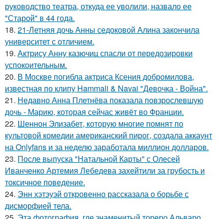
руководство театра, откуда ее уволили, назвало ее
"Старой" в 44 года.
18.
21-Летняя дочь Анны седоковой Алина закончила
университет с отличием.
19.
Актрису Анну казючиц спасли от передозировки
успокоительным.
20.
В Москве погибла актриса Ксения добромилова,
известная по клипу Hammali & Navai "Девочка - Война".
21.
Недавно Анна Плетнёва показала повзрослевшую
дочь - Марию, которая сейчас живёт во Франции.
22.
Шеннон Элизабет, которую многие помнят по
культовой комедии американский пирог, создала аккаунт
на Onlyfans и за неделю заработала миллион долларов.
23.
После выпуска "Натальной Карты" с Олесей
Иванченко Артемия Лебедева захейтили за грубость и
токсичное поведение.
24.
Энн хэтэуэй откровенно рассказала о борьбе с
дисморфией тела.
25.
Эта фотография, где знаменитый тореро Альваро