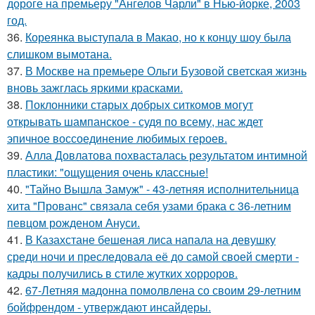
дороге на премьеру "Ангелов Чарли" в Нью-йорке, 2003
год.
36.
Кореянка выступала в Макао, но к концу шоу была
слишком вымотана.
37.
В Москве на премьере Ольги Бузовой светская жизнь
вновь зажглась яркими красками.
38.
Поклонники старых добрых ситкомов могут
открывать шампанское - судя по всему, нас ждет
эпичное воссоединение любимых героев.
39.
Алла Довлатова похвасталась результатом интимной
пластики: "ощущения очень классные!
40.
"Тайно Вышла Замуж" - 43-летняя исполнительница
хита "Прованс" связала себя узами брака с 36-летним
певцом рожденом Ануси.
41.
В Казахстане бешеная лиса напала на девушку
среди ночи и преследовала её до самой своей смерти -
кадры получились в стиле жутких хорроров.
42.
67-Летняя мадонна помолвлена со своим 29-летним
бойфрендом - утверждают инсайдеры.