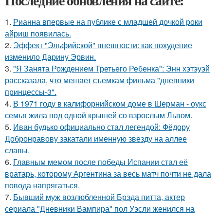
Последние обновления на сайте:
1.
Рианна впервые на публике с младшей дочкой роки
айриш появилась.
2.
Эффект "Эльфийской" внешности: как похудение
изменило Дарину Эрвин.
3.
"Я Занята Рождением Третьего Ребенка": Энн хэтэуэй
рассказала, что мешает съемкам фильма "дневники
принцессы-3".
4.
В 1971 году в калифорнийском доме в Шерман - оукс
семья жила под одной крышей со взрослым Львом.
5.
Иван будько официально стал легендой: Фёдору
Добронравову закатали именную звезду на аллее
славы.
6.
Главным мемом после победы Испании стал её
вратарь, которому Аргентина за весь матч почти не дала
повода напрягаться.
7.
Бывший муж возлюбленной Брэда питта, актер
сериала "Дневники Вампира" пол Уэсли женился на