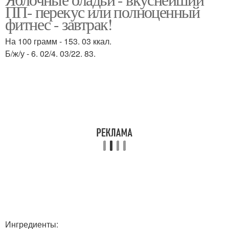
Яблочные оладья
Оладьи с яблоками
ПП- перекус или полноценный
фитнес - завтрак!
На 100 грамм - 153. 03 ккал.
Б/ж/у - 6. 02/4. 03/22. 83.
Оладьи на сметане
Оладьи на молоке
Оладьи на кефире
Ингредиенты: