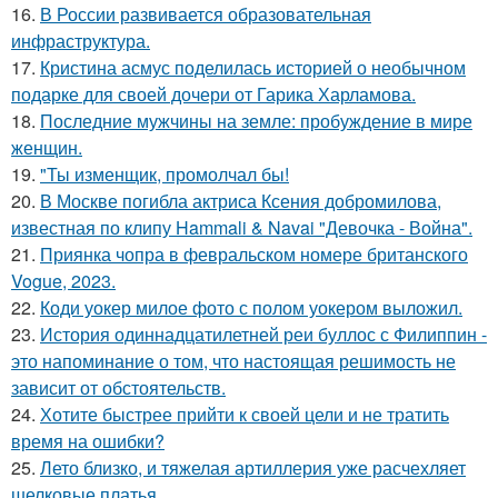
16.
В России развивается образовательная
инфраструктура.
17.
Кристина асмус поделилась историей о необычном
подарке для своей дочери от Гарика Харламова.
18.
Последние мужчины на земле: пробуждение в мире
женщин.
19.
"Ты изменщик, промолчал бы!
20.
В Москве погибла актриса Ксения добромилова,
известная по клипу Hammali & Navai "Девочка - Война".
21.
Приянка чопра в февральском номере британского
Vogue, 2023.
22.
Коди уокер милое фото с полом уокером выложил.
23.
История одиннадцатилетней реи буллос с Филиппин -
это напоминание о том, что настоящая решимость не
зависит от обстоятельств.
24.
Хотите быстрее прийти к своей цели и не тратить
время на ошибки?
25.
Лето близко, и тяжелая артиллерия уже расчехляет
шелковые платья.