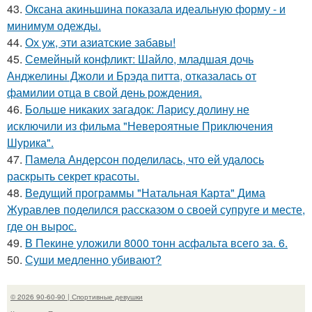
43.
Оксана акиньшина показала идеальную форму - и
минимум одежды.
44.
Ох уж, эти азиатские забавы!
45.
Семейный конфликт: Шайло, младшая дочь
Анджелины Джоли и Брэда питта, отказалась от
фамилии отца в свой день рождения.
46.
Больше никаких загадок: Ларису долину не
исключили из фильма "Невероятные Приключения
Шурика".
47.
Памела Андерсон поделилась, что ей удалось
раскрыть секрет красоты.
48.
Ведущий программы "Натальная Карта" Дима
Журавлев поделился рассказом о своей супруге и месте,
где он вырос.
49.
В Пекине уложили 8000 тонн асфальта всего за. 6.
50.
Суши медленно убивают?
© 2026 90-60-90 | Спортивные девушки