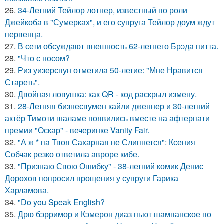
26.
34-Летний Тейлор лотнер, известный по роли
Джейкоба в "Сумерках", и его супруга Тейлор доум ждут
первенца.
27.
В сети обсуждают внешность 62-летнего Брэда питта.
28.
"Что с носом?
29.
Риз уизерспун отметила 50-летие: "Мне Нравится
Стареть".
30.
Двойная ловушка: как QR - код раскрыл измену.
31.
28-Летняя бизнесвумен кайли дженнер и 30-летний
актёр Тимоти шаламе появились вместе на афтерпати
премии "Оскар" - вечеринке Vanity Fair.
32.
"А ж * па Твоя Сахарная не Слипнется": Ксения
Собчак резко ответила авроре кибе.
33.
"Признаю Свою Ошибку" - 38-летний комик Денис
Дорохов попросил прощения у супруги Гарика
Харламова.
34.
"Do you Speak English?
35.
Дрю бэрримор и Кэмерон диаз пьют шампанское по