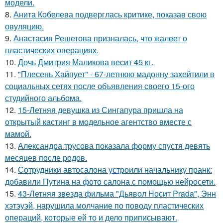
модели.
8.
Анита Кобелева подверглась критике, показав свою
овуляцию.
9.
Анастасия Решетова призналась, что жалеет о
пластических операциях.
10.
Дочь Дмитрия Маликова весит 45 кг.
11.
"Плесень Хайпует" - 67-летнюю мадонну захейтили в
социальных сетях после объявления своего 15-ого
студийного альбома.
12.
15-Летняя девушка из Сингапура пришла на
открытый кастинг в модельное агентство вместе с
мамой.
13.
Александра трусова показала форму спустя девять
месяцев после родов.
14.
Сотрудники автосалона устроили начальнику пранк:
добавили Путина на фото салона с помощью нейросети.
15.
43-Летняя звезда фильма "Дьявол Носит Prada", Энн
хэтэуэй, нарушила молчание по поводу пластических
операций, которые ей то и дело приписывают.