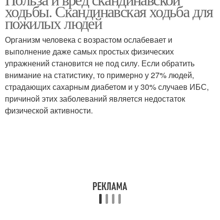
Ходьба на организм
Ходьба при артрозе
ходьбы. Скандинавская ходьба для
пожилых людей
Организм человека с возрастом ослабевает и
выполнение даже самых простых физических
Ходьба при болезнях
упражнений становится не под силу. Если обратить
внимание на статистику, то примерно у 27% людей,
страдающих сахарным диабетом и у 30% случаев ИБС,
причиной этих заболеваний является недостаток
физической активности.