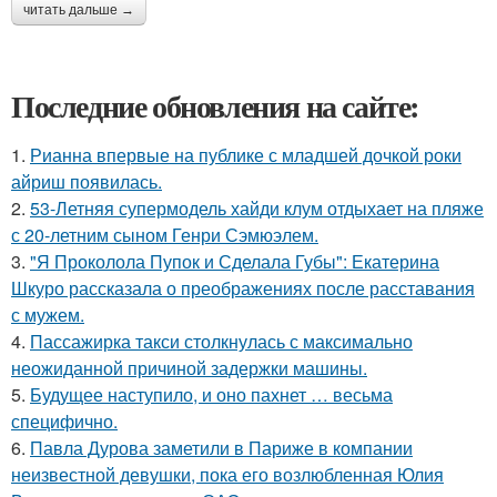
читать дальше →
Последние обновления на сайте:
1.
Рианна впервые на публике с младшей дочкой роки
айриш появилась.
2.
53-Летняя супермодель хайди клум отдыхает на пляже
с 20-летним сыном Генри Сэмюэлем.
3.
"Я Проколола Пупок и Сделала Губы": Екатерина
Шкуро рассказала о преображениях после расставания
с мужем.
4.
Пассажирка такси столкнулась с максимально
неожиданной причиной задержки машины.
5.
Будущее наступило, и оно пахнет … весьма
специфично.
6.
Павла Дурова заметили в Париже в компании
неизвестной девушки, пока его возлюбленная Юлия