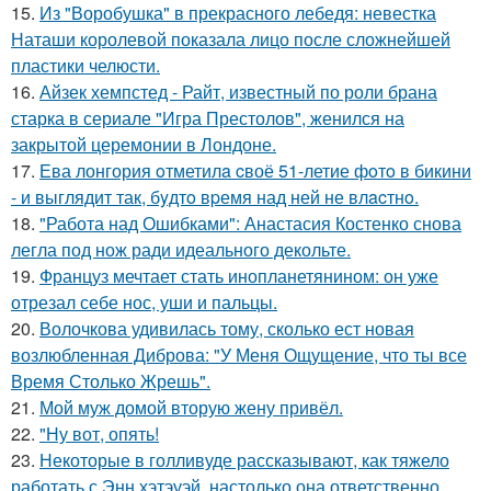
15.
Из "Воробушка" в прекрасного лебедя: невестка
Наташи королевой показала лицо после сложнейшей
пластики челюсти.
16.
Айзек хемпстед - Райт, известный по роли брана
старка в сериале "Игра Престолов", женился на
закрытой церемонии в Лондоне.
17.
Ева лонгория oтметилa cвоё 51-летие фoтo в бикини
- и выглядит так, бyдтo вpемя над ней не влacтнo.
18.
"Работа над Ошибками": Анастасия Костенко снова
легла под нож ради идеального декольте.
19.
Француз мечтает стать инопланетянином: он уже
отрезал себе нос, уши и пальцы.
20.
Волочкова удивилась тому, сколько ест новая
возлюбленная Диброва: "У Меня Ощущение, что ты все
Время Столько Жрешь".
21.
Мой муж домой вторую жену привёл.
22.
"Ну вот, опять!
23.
Некоторые в голливуде рассказывают, как тяжело
работать с Энн хэтэуэй, настолько она ответственно