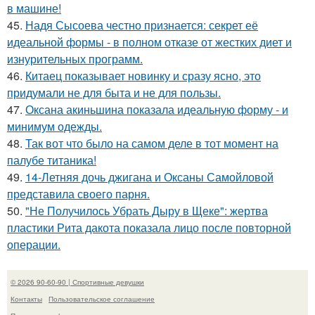
в машине!
45.
Надя Сысоева честно признается: секрет её
идеальной формы - в полном отказе от жестких диет и
изнурительных программ.
46.
Китаец показывает новинку и сразу ясно, это
придумали не для быта и не для пользы.
47.
Оксана акиньшина показала идеальную форму - и
минимум одежды.
48.
Так вот что было на самом деле в тот момент на
палубе титаника!
49.
14-Летняя дочь джигана и Оксаны Самойловой
представила своего парня.
50.
"Не Получилось Убрать Дыру в Щеке": жертва
пластики Рита дакота показала лицо после повторной
операции.
© 2026 90-60-90 | Спортивные девушки
Контакты
Пользовательское соглашение