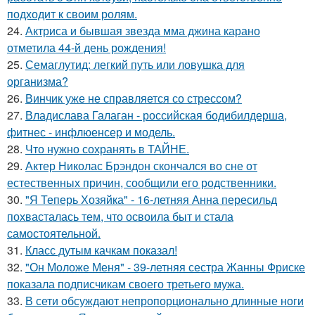
подходит к своим ролям.
24.
Актриса и бывшая звезда мма джина карано
отметила 44-й день рождения!
25.
Семаглутид: легкий путь или ловушка для
организма?
26.
Винчик уже не справляется со стрессом?
27.
Владислава Галаган - российская бодибилдерша,
фитнес - инфлюенсер и модель.
28.
Что нужно сохранять в ТАЙНЕ.
29.
Актер Николас Брэндон скончался во сне от
естественных причин, сообщили его родственники.
30.
"Я Теперь Хозяйка" - 16-летняя Анна пересильд
похвасталась тем, что освоила быт и стала
самостоятельной.
31.
Класс дутым качкам показал!
32.
"Он Моложе Меня" - 39-летняя сестра Жанны Фриске
показала подписчикам своего третьего мужа.
33.
В сети обсуждают непропорционально длинные ноги