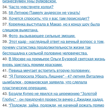
бизнесвумен Яны рудковской.
34.
Часто чувствуете холод?
35.
58-Летнюю Памелу андерсон не узнать!
36.
Хочется спросить: что у вас там происходит?
37.
Кореянка выступала в Макао, но к концу шоу была
слишком вымотана.
38.
Фото, вызывающее сильные эмоции.
39.
Этот кадр - наглядный ответ на вечный вопрос о том,
почему статистика продолжительности жизни так
беспощадна к сильной половине человечества.
40.
В Москве на премьере Ольги Бузовой светская жизнь
вновь зажглась яркими красками.
41.
Певица мечтает встретить вторую половинку.
42.
"Я Попросила Убрать Лишнее" - 47-летняя Виталина
цымбалюк - романовская заявила, что сделала
пластическую операцию.
43.
Брэдли Купер не явился на церемонию "Золотой
Глобус" - он предпочёл провести вечер с Джиджи хадид.
44.
"Подожди, зайка, подожди, не начинай рожать прямо