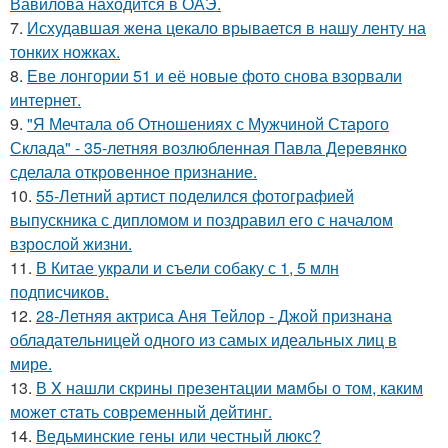
Вавилова находится в ОАЭ.
7.
Исхудавшая жена цекало врывается в нашу ленту на
тонких ножках.
8.
Еве лонгории 51 и её новые фото снова взорвали
интернет.
9.
"Я Мечтала об Отношениях с Мужчиной Старого
Склада" - 35-летняя возлюбленная Павла Деревянко
сделала откровенное признание.
10.
55-Летний артист поделился фотографией
выпускника с дипломом и поздравил его с началом
взрослой жизни.
11.
В Китае украли и съели собаку с 1, 5 млн
подписчиков.
12.
28-Летняя актриса Аня Тейлор - Джой признана
обладательницей одного из самых идеальных лиц в
мире.
13.
В X нашли скрины презентации мaмбы о том, каким
может cтaть совpеменный дейтинг.
14.
Ведьминские гены или честный люкс?