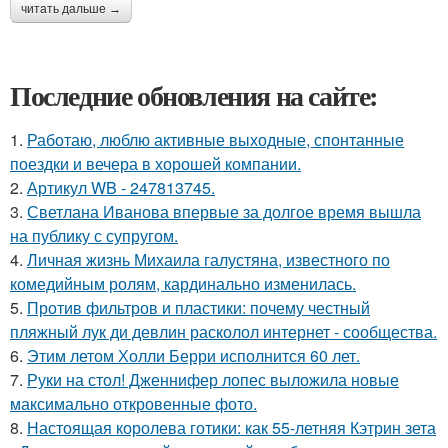
читать дальше →
Последние обновления на сайте:
1.
Работаю, люблю активные выходные, спонтанные
поездки и вечера в хорошей компании.
2.
Артикул WB - 247813745.
3.
Светлана Иванова впервые за долгое время вышла
на публику с супругом.
4.
Личная жизнь Михаила галустяна, известного по
комедийным ролям, кардинально изменилась.
5.
Против фильтров и пластики: почему честный
пляжный лук ди девлин расколол интернет - сообщества.
6.
Этим летом Холли Берри исполнится 60 лет.
7.
Руки на стол! Дженнифер лопес выложила новые
максимально откровенные фото.
8.
Настоящая королева готики: как 55-летняя Кэтрин зета