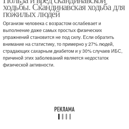
Ходьба на организм
ходьбы. Скандинавская ходьба для
людей
пожилых людей
Организм человека с возрастом ослабевает и
выполнение даже самых простых физических
Ходьба при артрозе
Ходьба при болезнях
упражнений становится не под силу. Если обратить
внимание на статистику, то примерно у 27% людей,
страдающих сахарным диабетом и у 30% случаев ИБС,
причиной этих заболеваний является недостаток
физической активности.