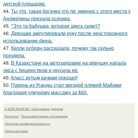
детской площадке.
44.
Ты что, такая богачка что ли: именно с этого места у
Анджелины поехала психика.
45.
"Это та бабушка, которая здесь сидит?
46.
Девушке ампутировали руку после неосторожного
использование фена.
47.
Келли осборн рассказала, почему так сильно
похудела.
48.
В Казахстане на автозаправке на девушку напала
лиса с бешенством и укусила её.
49.
Класс дутым качкам показал!
50.
Парень из Уганды стал звездой пляжей Майами
благодаря уличному массажу за $50.
© 2026 90-60-90 | Спортивные девушки
Контакты
Пользовательское соглашение
Политика конфидециальности
Обратная связь