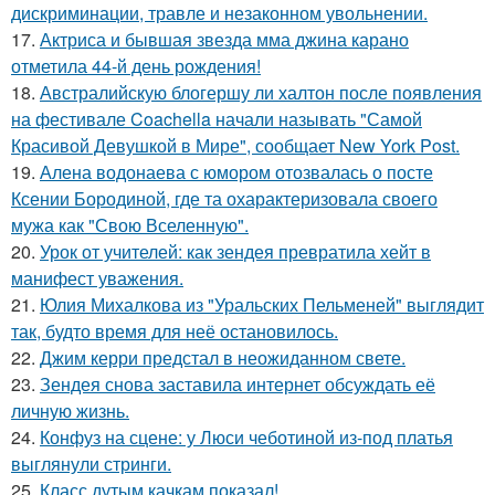
дискриминации, травле и незаконном увольнении.
17.
Актриса и бывшая звезда мма джина карано
отметила 44-й день рождения!
18.
Австралийскую блогершу ли халтон после появления
на фестивале Coachella начали называть "Самой
Красивой Девушкой в Мире", сообщает New York Post.
19.
Алена водонаева с юмором отозвалась о посте
Ксении Бородиной, где та охарактеризовала своего
мужа как "Свою Вселенную".
20.
Урок от учителей: как зендея превратила хейт в
манифест уважения.
21.
Юлия Михалкова из "Уральских Пельменей" выглядит
так, будто время для неё остановилось.
22.
Джим керри предстал в неожиданном свете.
23.
Зендея снова заставила интернет обсуждать её
личную жизнь.
24.
Конфуз на сцене: у Люси чеботиной из-под платья
выглянули стринги.
25.
Класс дутым качкам показал!