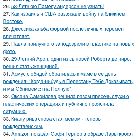
26.
58-Летнюю Памелу андерсон не узнать!
27.
Как израиль и США развязали войну на ближнем
Востоке.
28.
Джессика альба формой после личных перемен
впечатляет.
29.
Павла прилучного заподозрили в пластике на новых
фото.
30.
29-Летний Арон, один из сыновей Роберта де ниро,
решил стать женщиной.
31.
Асмус с обидой обратилась к маме в ее день
рождения: "Когда-нибудь я Перестану Тебе Доказывать,
и мы Обнимемся на Полную".
32.
Оксана Самойлова решила разом пресечь слухи о
пластических операциях и публично прояснила
ситуацию.
33.
Киану ривз снова стал мемом - теперь
рождественским.
34.
Amazon показал Софи Тернер в образе Лары крофт