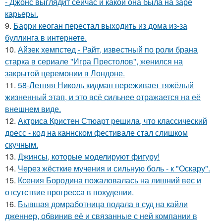
- Джонс выглядит сейчас и какой она была на заре
карьеры.
9.
Барри кеоган перестал выходить из дома из-за
буллинга в интернете.
10.
Айзек хемпстед - Райт, известный по роли брана
старка в сериале "Игра Престолов", женился на
закрытой церемонии в Лондоне.
11.
58-Летняя Николь кидман переживает тяжёлый
жизненный этап, и это всё сильнее отражается на её
внешнем виде.
12.
Актриса Кристен Стюарт решила, что классический
дресс - код на каннском фестивале стал слишком
скучным.
13.
Джинсы, которые моделируют фигуру!
14.
Через жёсткие мучения и сильную боль - к "Оскару".
15.
Ксения Бородина пожаловалась на лишний вес и
отсутствие прогресса в похудении.
16.
Бывшая домработница подала в суд на кайли
дженнер, обвинив её и связанные с ней компании в