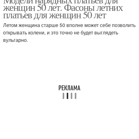
Вечерние платья
Нарядное платье
женщин 50 лет. Фасоны летних
платьев для женщин 50 лет
Летом женщина старше 50 вполне может себе позволить
открывать колени, и это точно не будет выглядеть
Платье для женщины
Праздничные платья
вульгарно.
Платья для полных
Платье по фигуре
женщин
Платье для женщин
Идеальное платье
Платья для дам
Деловые платья