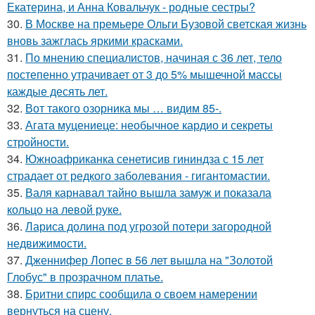
Екатерина, и Анна Ковальчук - родные сестры?
30.
В Москве на премьере Ольги Бузовой светская жизнь
вновь зажглась яркими красками.
31.
По мнению специалистов, начиная с 36 лет, тело
постепенно утрачивает от 3 до 5% мышечной массы
каждые десять лет.
32.
Вот такого озорника мы … видим 85-.
33.
Агата муцениеце: необычное кардио и секреты
стройности.
34.
Южноафриканка сенетисив гининдза с 15 лет
страдает от редкого заболевания - гигантомастии.
35.
Валя карнавал тайно вышла замуж и показала
кольцо на левой руке.
36.
Лариса долина под угрозой потери загородной
недвижимости.
37.
Дженнифер Лопес в 56 лет вышла на "Золотой
Глобус" в прозрачном платье.
38.
Бритни спирс сообщила о своем намерении
вернуться на сцену.