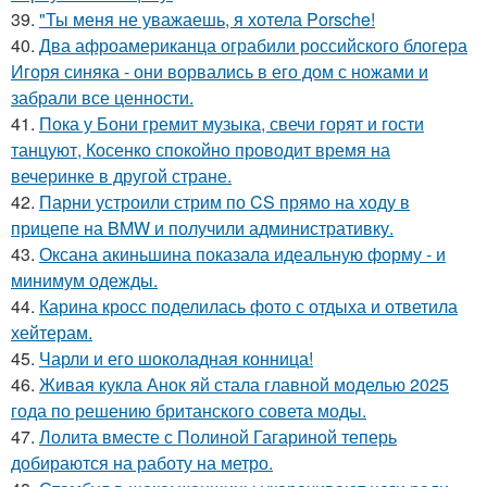
39.
"Ты меня не уважаешь, я хотела Porsche!
40.
Два афроамериканца ограбили российского блогера
Игоря синяка - они ворвались в его дом с ножами и
забрали все ценности.
41.
Пока у Бони гремит музыка, свечи горят и гости
танцуют, Косенко спокойно проводит время на
вечеринке в другой стране.
42.
Парни устроили стрим по CS прямо на ходу в
прицепе на BMW и получили административку.
43.
Оксана акиньшина показала идеальную форму - и
минимум одежды.
44.
Карина кросс поделилась фото с отдыха и ответила
хейтерам.
45.
Чарли и его шоколадная конница!
46.
Живая кукла Анок яй стала главной моделью 2025
года по решению британского совета моды.
47.
Лолита вместе с Полиной Гагариной теперь
добираются на работу на метро.