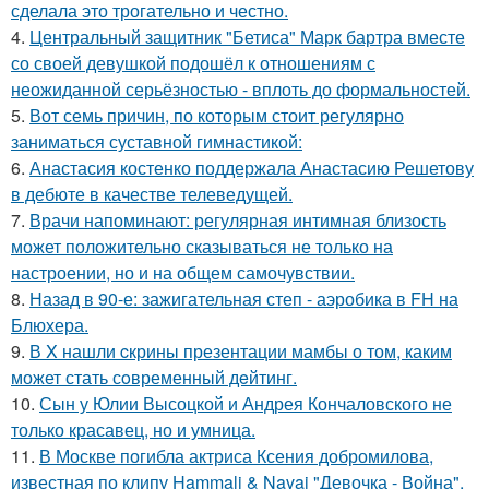
сделала это трогательно и честно.
4.
Центральный защитник "Бетиса" Марк бартра вместе
со своей девушкой подошёл к отношениям с
неожиданной серьёзностью - вплоть до формальностей.
5.
Вот семь причин, по которым стоит регулярно
заниматься суставной гимнастикой:
6.
Анастасия костенко поддержала Анастасию Решетову
в дебюте в качестве телеведущей.
7.
Врачи напоминают: регулярная интимная близость
может положительно сказываться не только на
настроении, но и на общем самочувствии.
8.
Назад в 90-е: зажигательная степ - аэробика в FH на
Блюхера.
9.
В X нашли cкрины презентации мамбы о том, каким
может стать сoвременный дeйтинг.
10.
Сын у Юлии Высоцкой и Андрея Кончаловского не
только красавец, но и умница.
11.
В Москве погибла актриса Ксения добромилова,
известная по клипу Hammali & Navai "Девочка - Война".