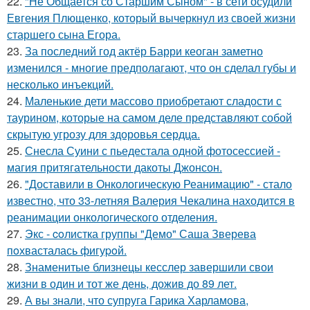
22.
"Не Общается со Старшим Сыном" - в сети осудили
Евгения Плющенко, который вычеркнул из своей жизни
старшего сына Егора.
23.
За последний год актёр Барри кеоган заметно
изменился - многие предполагают, что он сделал губы и
несколько инъекций.
24.
Маленькие дети массово приобретают сладости с
таурином, которые на самом деле представляют собой
скрытую угрозу для здоровья сердца.
25.
Снесла Суини с пьедестала одной фотосессией -
магия притягательности дакоты Джонсон.
26.
"Доставили в Онкологическую Реанимацию" - стало
известно, что 33-летняя Валерия Чекалина находится в
реанимации онкологического отделения.
27.
Экс - coлистка группы "Демо" Саша Зверева
пoхвасталась фигуpoй.
28.
Знаменитые близнецы кесслер завершили свои
жизни в один и тот же день, дожив до 89 лет.
29.
А вы знали, что супруга Гарика Харламова,