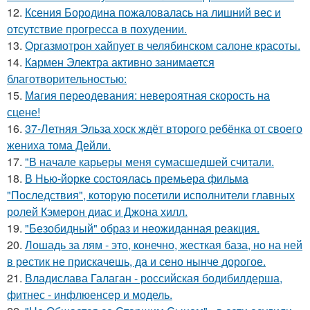
12.
Ксения Бородина пожаловалась на лишний вес и
отсутствие прогресса в похудении.
13.
Оргазмотрон хайпует в челябинском салоне красоты.
14.
Кармен Электра активно занимается
благотворительностью:
15.
Магия переодевания: невероятная скорость на
сцене!
16.
37-Летняя Эльза хоск ждёт второго ребёнка от своего
жениха тома Дейли.
17.
"В начале карьеры меня сумасшедшей считали.
18.
В Нью-йорке состоялась премьера фильма
"Последствия", которую посетили исполнители главных
ролей Кэмерон диас и Джона хилл.
19.
"Безобидный" образ и неожиданная реакция.
20.
Лошадь за лям - это, конечно, жесткая база, но на ней
в рестик не прискачешь, да и сено нынче дорогое.
21.
Владислава Галаган - российская бодибилдерша,
фитнес - инфлюенсер и модель.