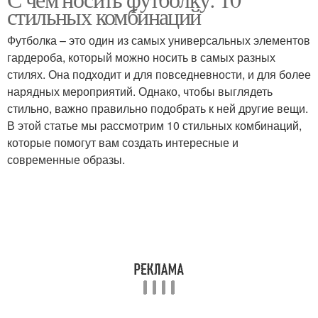
Пляжный стиль
Популярные стили
стильных комбинаций
Футболка – это один из самых универсальных элементов
гардероба, который можно носить в самых разных
Рубашка в спортивном
стилях. Она подходит и для повседневности, и для более
Вечерний стиль
стиле
нарядных мероприятий. Однако, чтобы выглядеть
стильно, важно правильно подобрать к ней другие вещи.
В этой статье мы рассмотрим 10 стильных комбинаций,
которые помогут вам создать интересные и
Романтический стиль
Актуальные стили
современные образы.
Трендовые стили
Стили в одежде
Современные стили