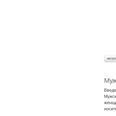
читат
Муж
Введ
Мужск
женщи
носит