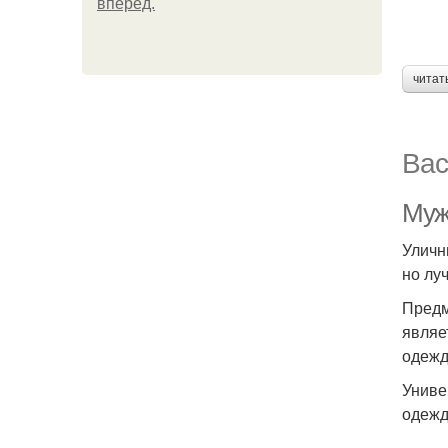
вперёд.
читат
Вас
Муж
Уличн
но лу
Предм
являе
одежд
Униве
одежд