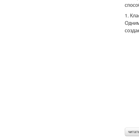
спосо
1. Кл
Одним
созда
читат