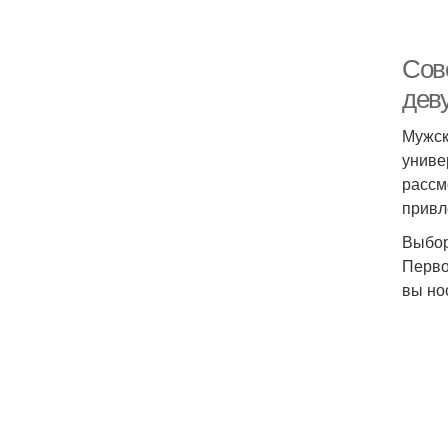
Сов
дев
Мужск
униве
рассм
привл
Выбор
Перво
вы но