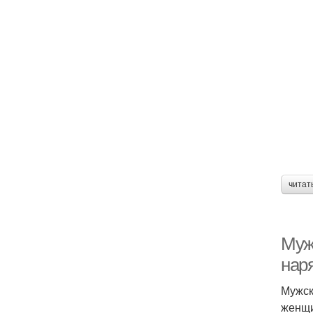
читат
Муж
нар
Мужск
женщи