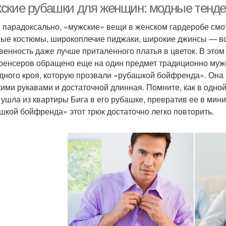
ские рубашки для женщин: модные тенде
и парадоксально, «мужские» вещи в женском гардеробе см
ые костюмы, широкоплечие пиджаки, широкие джинсы — все
венность даже лучше приталенного платья в цветок. В это
енсеров обращено еще на один предмет традиционно мужс
дного кроя, которую прозвали «рубашкой бойфренда». Она 
ими рукавами и достаточной длинная. Помните, как в одной
 ушла из квартиры Бига в его рубашке, превратив ее в ми
шкой бойфренда» этот трюк достаточно легко повторить.