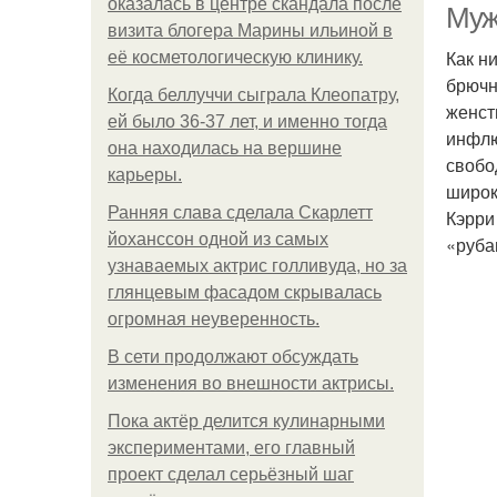
оказалась в центре скандала после
Муж
визита блогера Марины ильиной в
Как н
её косметологическую клинику.
брючн
Когда беллуччи сыграла Клеопатру,
женст
ей было 36-37 лет, и именно тогда
инфлю
она находилась на вершине
свобо
карьеры.
широк
Ранняя слава сделала Скарлетт
Кэрри
йоханссон одной из самых
«руба
узнаваемых актрис голливуда, но за
глянцевым фасадом скрывалась
огромная неуверенность.
В сети продолжают обсуждать
изменения во внешности актрисы.
Пока актёр делится кулинарными
экспериментами, его главный
проект сделал серьёзный шаг