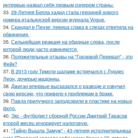
интервью назвал себя первым рэпером страны.
33.
29-Летняя Белла хадид стала героиней нового
номера итальянской версии журнала Vogue.
34.
Скандал в Пензе: певица слава в слезах ответила на
обвинения.
35.
Сильнейшая реакция на обидные слова, после
которой люди часто извиняются.
36.
Положительные отзывы на "Грозовой Перевал" - это
Фейк?
37.
В 2013 году Тимоти шаламе встречался с Лурдес
Леон, дочерью мадонны.
38.
Джиган впервые высказался о разводе и озвучил
свою версию, что привело к проблемам в браке.
39.
Павла прилучного заподозрили в пластике на новых
фото.
40.
Экс - футболист сборной России Дмитрий Тарасов
второй месяц игнорирует налоговую.
41.
"Тайно Вышла Замуж" - 43-летняя исполнительница
хита "Прованс" связала себя узами брака с 36-летним