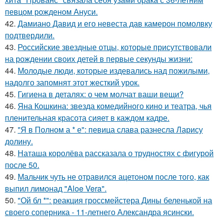
певцом рожденом Ануси.
42.
Дамиано Давид и его невеста дав камерон помолвку
подтвердили.
43.
Российские звездные отцы, которые присутствовали
на рождении своих детей в первые секунды жизни:
44.
Молодые люди, которые издевались над пожилыми,
надолго запомнят этот жесткий урок.
45.
Гигиена в деталях: о чем молчат ваши вещи?
46.
Яна Кошкина: звезда комедийного кино и театра, чья
пленительная красота сияет в каждом кадре.
47.
"Я в Полном а * е": певица слава разнесла Ларису
долину.
48.
Наташа королёва рассказала о трудностях с фигурой
после 50.
49.
Мальчик чуть не отравился ацетоном после того, как
выпил лимонад "Aloe Vera".
50.
"Ой бл *": реакция гроссмейстера Дины беленькой на
своего соперника - 11-летнего Александра ясински.