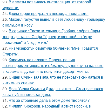
23.
В алматы появилась инсталляция, от которой
мурашки.
24.
Джим керри предстал в неожиданном свете.
25.
Михаил галустян вывел в свет любовницу - гримершу
с кольцом в носу.
26.
В сериале "Расхитительница Гробниц" образ Лары
крофт достался Софи Тёрнер, известной по "игре
престолов" и "людям икс".
27.
Риз уизерспун отметила 50-летие: "Мне Нравится
Стареть".
28.
Карамель на палочке. Парень решил
поэкспериментировать и обмакнул луковицу на палочке
в карамель, думая, что получится десерт мечты.
29.
Сидни Суини заявила, что не прекратит сниматься в
интимных сценах.
30.
Брак Уилла Смита и Джады пинкетт - Смит распался
из-за публичного скандала.
31.
Что за странные дела в этом доме творятся?
32.
Филипп Киркоров, народный артист России, в