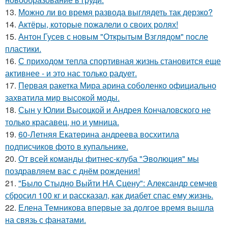
13.
Можно ли во время развода выглядеть так дерзко?
14.
Актёры, которые пожалели о своих ролях!
15.
Антон Гусев с новым "Открытым Взглядом" после
пластики.
16.
С приходом тепла спортивная жизнь становится еще
активнее - и это нас только радует.
17.
Первая ракетка Мира арина соболенко официально
захватила мир высокой моды.
18.
Сын у Юлии Высоцкой и Андрея Кончаловского не
только красавец, но и умница.
19.
60-Летняя Екатерина андреева восхитила
подписчиков фото в купальнике.
20.
От всей команды фитнес-клуба "Эволюция" мы
поздравляем вас с днём рождения!
21.
"Было Стыдно Выйти НА Сцену": Александр семчев
сбросил 100 кг и рассказал, как диабет спас ему жизнь.
22.
Елена Темникова впервые за долгое время вышла
на связь с фанатами.