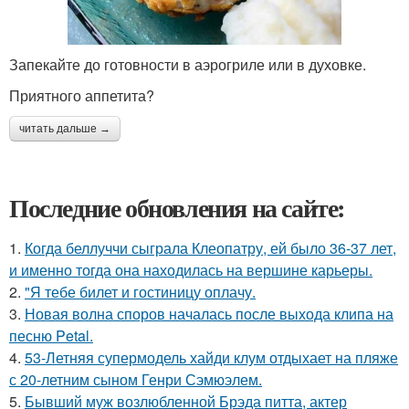
Запекайте до готовности в аэрогриле или в духовке.
Приятного аппетита?
читать дальше →
Последние обновления на сайте:
1.
Когда беллуччи сыграла Клеопатру, ей было 36-37 лет,
и именно тогда она находилась на вершине карьеры.
2.
"Я тебе билет и гостиницу оплачу.
3.
Новая волна споров началась после выхода клипа на
песню Petal.
4.
53-Летняя супермодель хайди клум отдыхает на пляже
с 20-летним сыном Генри Сэмюэлем.
5.
Бывший муж возлюбленной Брэда питта, актер