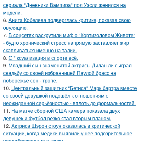
сериала "Дневники Вампира" пол Уэсли женился на
модели.
6.
Анита Кобелева подверглась критике, показав свою
овуляцию.
7.
В соцсетях раскрутили миф о "Кортизоловом Животе"
- будто хронический стресс напрямую заставляет жир
скапливаться именно на талии.
8.
С * ксуализация в спорте всё.
9.
Младший сын знаменитой актрисы Дилан ли сыграл
свадьбу со своей избранницей Паулой брасс на
побережье сен - тропе.
10.
Центральный защитник "Бетиса" Марк бартра вместе
со своей девушкой подошёл к отношениям с
неожиданной серьёзностью - вплоть до формальностей.
11.
На матче сборной США камера показала двух
девушек и футбол резко стал вторым планом.
12.
Актриса Шэрон стоун оказалась в критической
ситуации, когда медики выявили у нее подозрительное
новообразование в груди.