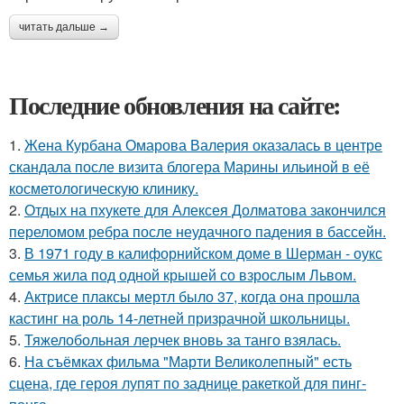
читать дальше →
Последние обновления на сайте:
1.
Жена Курбана Омарова Валерия оказалась в центре
скандала после визита блогера Марины ильиной в её
косметологическую клинику.
2.
Отдых на пхукете для Алексея Долматова закончился
переломом ребра после неудачного падения в бассейн.
3.
В 1971 году в калифорнийском доме в Шерман - оукс
семья жила под одной крышей со взрослым Львом.
4.
Актрисе плаксы мертл было 37, когда она прошла
кастинг на роль 14-летней призрачной школьницы.
5.
Тяжелобольная лерчек вновь за танго взялась.
6.
На съёмках фильма "Марти Великолепный" есть
сцена, где героя лупят по заднице ракеткой для пинг-