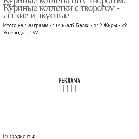
Рубленые котлеты
Куриные котлетки с творогом -
грудки
легкие и вкусные
Итого на 100 грамм - 114 ккал? Белки - 11? Жиры - 2?
Углеводы - 15?
Сосиски на пару
Ингредиенты: