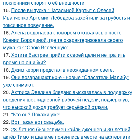
поклонники спорят о её внешности.
15.
После выпуска "Натальной Карты" с Олесей
Иванченко Артемия Лебедева захейтили за грубость и
токсичное поведение.
16.
Алена водонаева с юмором отозвалась о посте
Ксении Бородиной, где та охарактеризовала своего
мужа как "Свою Вселенную".
17.
Хотите быстрее прийти к своей цели и не тратить
время на ошибки?
18.
Джим керри предстал в неожиданном свете.
19.
Они возвращают 90-е - новые "Спасатели Малибу"
уже снимают.
20.
Актриса Эвелина бледанс высказалась в поддержку
введения шестидневной рабочей недели, подчеркнув,
что высокий доход требует серьёзной отдачи.
21.
"Кто он? Покажи уже!
22.
Вот такая вот свадьба.
23.
28-Летняя бизнесвумен кайли дженнер и 30-летний
актёр Тимоти шаламе появились вместе на афтерпати