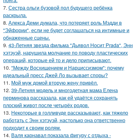
понга.
7.
Сестра ольги бузовой пол будущего ребёнка
раскрыла.
8.
Алекса Деми думала, что потеряет роль Мэдди в
"Эйфории", если не будет соглашаться на интимные и
обнаженные сцены.
9.
43-Летняя звезда фильма "Дьявол Носит Prada", Энн
хэтэуэй, нарушила молчание по поводу пластических
операций, которые ей то и дело приписывают.
10.
"Между Восхищением и Нарциссизмом": почему
идеальный пресс Джей Ло вызывает споры?
11.
Мой муж домой вторую жену привёл.
12.
39-Летняя модель и многодетная мама Елена
перминова рассказала, как ей удаётся сохранять
плоский живот после четырёх родов.
13.
Некоторые в голливуде рассказывают, как тяжело
работать с Энн хэтэуэй, настолько она ответственно
подходит к своим ролям.
14.
Валя карнавал показала фигуру с отдыха -