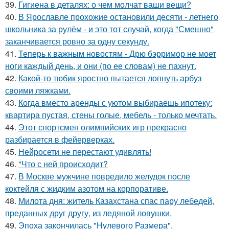
39.
Гигиена в деталях: о чем молчат ваши вещи?
40.
В Ярославле прохожие остановили десяти - летнего
школьника за рулём - и это тот случай, когда "Смешно"
заканчивается ровно за одну секунду.
41.
Теперь к важным новостям - Дрю бэрримор не моет
ноги каждый день, и они (по ее словам) не пахнут.
42.
Какой-то тюбик яростно пытается лопнуть арбуз
своими ляжками.
43.
Когда вместо аренды с уютом выбираешь ипотеку:
квартира пустая, стены голые, мебель - только мечтать.
44.
Этот спортсмен олимпийских игр прекрасно
разбирается в фейерверках.
45.
Нейросети не перестают удивлять!
46.
"Что с ней происходит?
47.
В Москве мужчине повредило желудок после
коктейля с жидким азотом на корпоративе.
48.
Милота дня: житель Казахстана спас пару лебедей,
преданных друг другу, из ледяной ловушки.
49.
Эпоха закончилась "Нулевого Размера".