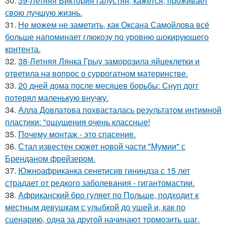
30.
39-Летняя Виктория галустян, кажется, проживает
свою лучшую жизнь.
31.
Не можем не заметить, как Оксана Самойлова всё
больше напоминает глюкозу по уровню шокирующего
контента.
32.
38-Летняя Лянка Грыу заморозила яйцеклетки и
ответила на вопрос о суррогатном материнстве.
33.
20 дней дома после месяцев борьбы: Снуп догг
потерял маленькую внучку.
34.
Алла Довлатова похвасталась результатом интимной
пластики: "ощущения очень классные!
35.
Почему монтаж - это спасение.
36.
Стал известен сюжет новой части "Мумии" с
Бренданом фрейзером.
37.
Южноафриканка сенетисив гининдза с 15 лет
страдает от редкого заболевания - гигантомастии.
38.
Африканский бро гуляет по Польше, подходит к
местным девушкам с улыбкой до ушей и, как по
сценарию, одна за другой начинают тормозить шаг.