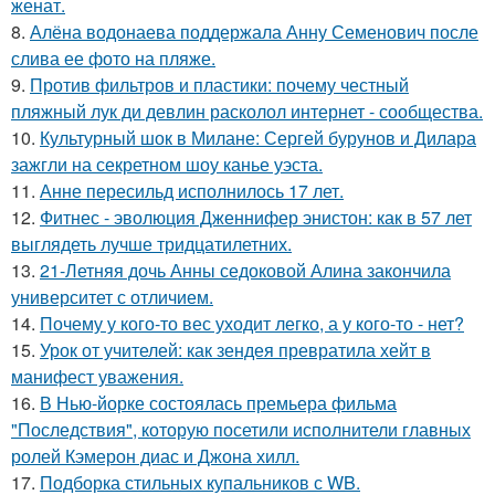
женат.
8.
Алёна водонаева поддержала Анну Семенович после
слива ее фото на пляже.
9.
Против фильтров и пластики: почему честный
пляжный лук ди девлин расколол интернет - сообщества.
10.
Культурный шок в Милане: Сергей бурунов и Дилара
зажгли на секретном шоу канье уэста.
11.
Анне пересильд исполнилось 17 лет.
12.
Фитнес - эволюция Дженнифер энистон: как в 57 лет
выглядеть лучше тридцатилетних.
13.
21-Летняя дочь Анны седоковой Алина закончила
университет с отличием.
14.
Почему у кого-то вес уходит легко, а у кого-то - нет?
15.
Урок от учителей: как зендея превратила хейт в
манифест уважения.
16.
В Нью-йорке состоялась премьера фильма
"Последствия", которую посетили исполнители главных
ролей Кэмерон диас и Джона хилл.
17.
Подборка стильных купальников с WB.