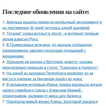
Последние обновления на сайте:
1.
Девушка решила провести необычный эксперимент и
на протяжении 30 дней питалась одной шаурмой.
2.
Титаник" снова всплыл в ленте - и интернет первым
делом взвесил Роуз.
3.
В Подмосковье мужчина, по данным сообщения,
одновременно заводил несколько отношений с
женщинами.
4.
Леонардо ди каприо и Виттория черетти, похоже,
окончательно перешли в статус "Серьезно и Надолго".
5.
На одной из заправок Петербурга конфликт из-за
места в очереди за бензином дошёл до ножа.
6.
В недавнем интервью Ирина тонева раскрыла детали
своего семейного союза с Алексеем брижей -
хореографом, далеким от мира шоу-бизнеса.
7.
Предполагаемый жених Алины Загитовой оказался