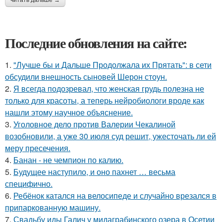
читать дальше →
Последние обновления на сайте:
1.
"Лучше бы и Дальше Продолжала их Прятать": в сети
обсудили внешность сыновей Шерон стоун.
2.
Я всегда подозревал, что женская грудь полезна не
только для красоты, а теперь нейробиологи вроде как
нашли этому научное объяснение.
3.
Уголовное дело против Валерии Чекалиной
возобновили, а уже 30 июля суд решит, ужесточать ли ей
меру пресечения.
4.
Банан - не чемпион по калию.
5.
Будущее наступило, и оно пахнет … весьма
специфично.
6.
Ребёнок катался на велосипеде и случайно врезался в
припаркованную машину.
7.
Свадьбу иды Галич у мидаграбинского озера в Осетии