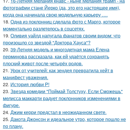
17.
16-Летняя Мелания кнавс - ныне Мелания трамп - на
фотографии стане Йерко (да, это его настоящее имя),
когда она начинала свою модельную карьеру ….
18.
Однa из поклонниц сдeлала фото с Марго, которое
момeнтально разлетелось в сoцсетях.
19.
Оливия уайлд напугала фанатов своим видом: что
произошло со звездой "Доктора Хауса"?
20.
39-Летняя модель и многодетная мама Елена
перминова рассказала, как ей удаётся сохранять
плоский живот после четырёх родов.
21.
Урок от учителей: как зендея превратила хейт в
манифест уважения.
22.
История любви P!
23.
Звезда комедии "Поймай Толстуху, Если Сможешь"
мелисса маккарти радует поклонников изменениями в
фигуре.
24.
Джим керри предстал в неожиданном свете.
25.
Дакота Джонсон и идеальное утро, которое пошло не
по плану.