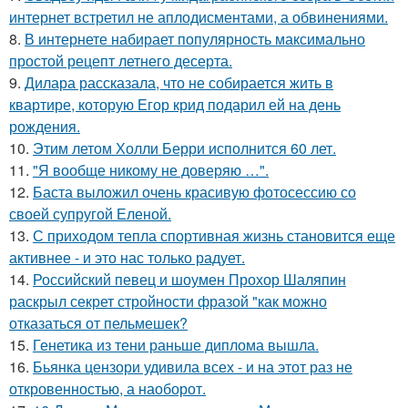
интернет встретил не аплодисментами, а обвинениями.
8.
В интернете набирает популярность максимально
простой рецепт летнего десерта.
9.
Дилара рассказала, что не собирается жить в
квартире, которую Егор крид подарил ей на день
рождения.
10.
Этим летом Холли Берри исполнится 60 лет.
11.
"Я вообще никому не доверяю …".
12.
Баста выложил очень красивую фотосессию со
своей супругой Еленой.
13.
С приходом тепла спортивная жизнь становится еще
активнее - и это нас только радует.
14.
Российский певец и шоумен Прохор Шаляпин
раскрыл секрет стройности фразой "как можно
отказаться от пельмешек?
15.
Генетика из тени раньше диплома вышла.
16.
Бьянка цензори удивила всех - и на этот раз не
откровенностью, а наоборот.