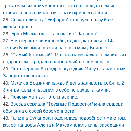
трогательных примеров того, что настоящая семья
строится не на биологии, а на искренней любви.
35.
Создатели шоу "Эйфория" скипнули сразу 5 лет
жизни героев.
36.
Эрин Мориарти - старлайт из "Пацанов".
37.
В интернете активно обсуждают, как сильно 14-
летняя Блю айви похожа на свою маму Бейонсе.
38.
"Самый Красивый": Мэттью макконахи вспомнил, как
подростком страдал от изменений во внешности.
39.
Петр Чернышёв подросшую дочь Милу от анастасии
Заворотнюк показал.
40.
Мужик в Бразилии каждый день заливал в себя по 2-
3 литра колы и накопил в себе не сахар, а камни.
41.
Почему монтаж - это спасение.
42.
Звезда сериала "Трудные Подростки" мила ершова
объявила о своей беременности.
43.
Татьяна Буланова поделилась подробностями о том,
как ее танцоры Алена и Максим алалыкины завершили