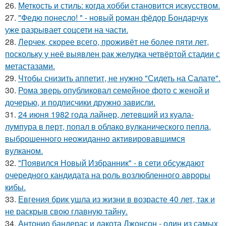
26.
Меткость и стиль: когда хобби становится искусством.
27.
"Федю понесло! " - новый роман фёдор Бондарчук
уже разрывает соцсети на части.
28.
Лерчек, скорее всего, проживёт не более пяти лет,
поскольку у неё выявлен рак желудка четвёртой стадии с
метастазами.
29.
Чтобы снизить аппетит, не нужно "Сидеть на Салате".
30.
Рома зверь опубликовал семейное фото с женой и
дочерью, и подписчики дружно зависли.
31.
24 июня 1982 года лайнер, летевший из куала-
лумпура в перт, попал в облако вулканического пепла,
выброшенного неожиданно активировавшимся
вулканом.
32.
"Появился Новый Избранник" - в сети обсуждают
очередного кандидата на роль возлюбленного авроры
кибы.
33.
Евгения брик ушла из жизни в возрасте 40 лет, так и
не раскрыв свою главную тайну.
34.
Антонио бандерас и дакота Джонсон - один из самых