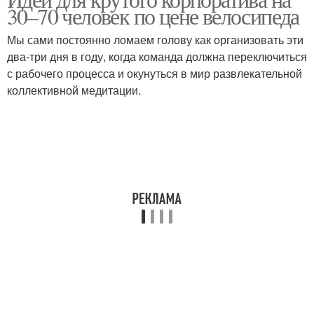
Новогодний номер
Летний корпоратив
30–70 человек по цене велосипеда
Мы сами постоянно ломаем голову как организовать эти
два-три дня в году, когда команда должна переключиться
Конкурсы на
с рабочего процесса и окунуться в мир развлекательной
Корпоратив на природе
корпоратив
коллективной медитации.
Необычные
Секретный корпоратив
корпоративы
Корпоратив для
Корпоратив в бункере
маленькой