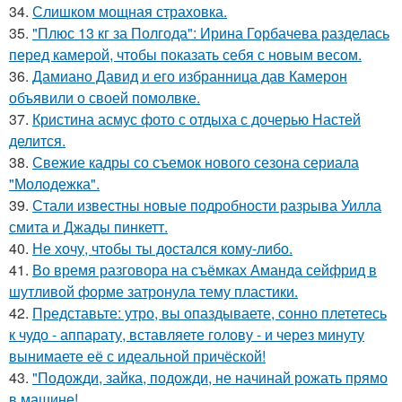
34.
Слишком мощная страховка.
35.
"Плюс 13 кг за Полгода": Ирина Горбачева разделась
перед камерой, чтобы показать себя с новым весом.
36.
Дамиано Давид и его избранница дав Камерон
объявили о своей помолвке.
37.
Кристина асмус фото с отдыха с дочерью Настей
делится.
38.
Свежие кадры со съемок нового сезона сериала
"Молодежка".
39.
Стали известны новые подробности разрыва Уилла
смита и Джады пинкетт.
40.
Не хочу, чтобы ты достался кому-либо.
41.
Во время разговора на съёмках Аманда сейфрид в
шутливой форме затронула тему пластики.
42.
Представьте: утро, вы опаздываете, сонно плететесь
к чудо - аппарату, вставляете голову - и через минуту
вынимаете её с идеальной причёской!
43.
"Подожди, зайка, подожди, не начинай рожать прямо
в машине!