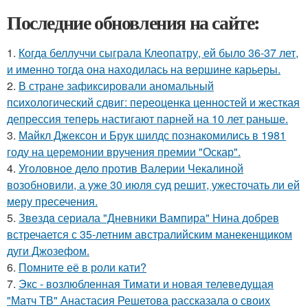
Последние обновления на сайте:
1.
Когда беллуччи сыграла Клеопатру, ей было 36-37 лет,
и именно тогда она находилась на вершине карьеры.
2.
В стране зафиксировали аномальный
психологический сдвиг: переоценка ценностей и жесткая
депрессия теперь настигают парней на 10 лет раньше.
3.
Майкл Джексон и Брук шилдс познакомились в 1981
году на церемонии вручения премии "Оскар".
4.
Уголовное дело против Валерии Чекалиной
возобновили, а уже 30 июля суд решит, ужесточать ли ей
меру пресечения.
5.
Звeздa сериала "Дневники Вампира" Нина добрев
встречается с 35-летним австралийским манекенщиком
дуги Джозефом.
6.
Помните её в роли кати?
7.
Экс - возлюбленная Тимати и новая телеведущая
"Матч ТВ" Анастасия Решетова рассказала о своих