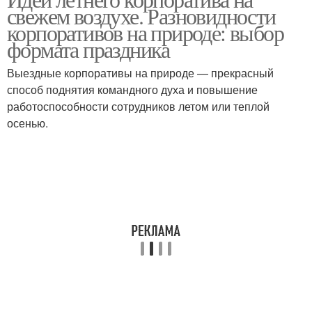
Идеи для проведения
свежем воздухе. Разновидности
корпоратива
корпоративов на природе: выбор
формата праздника
Конкурсы на
Выездные корпоративы на природе — прекрасный
Музыкальные конкурсы
корпоратив
способ поднятия командного духа и повышение
работоспособности сотрудников летом или теплой
осенью.
Необычные идеи