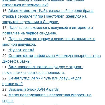
отказаться от пельмешек?
16.
Айзек хемпстед - Райт, известный по роли брана
старка в сериале "Игра Престолов", женился на
закрытой церемонии в Лондоне.
17.
Парень познакомился с девушкой в интернете и
позвал её на первое свидание.
18.
Парень гулял по городу и решил познакомиться с
местной девушкой.
19.
"Ну вот, опять!
20.
Свежие фотографии сына Арнольда шварценеггера
Джозефа баэны.
21.
Валя карнавал показала фигуру с отдыха -
поклонники спорят о её внешности.
22.
Семаглутид: легкий путь или ловушка для
организма?
23.
Звездный блеск AVN Awards.
24.
Магия переодевания: невероятная скорость на
сцене!