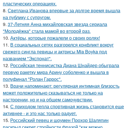
пластических операциях.
8.
Светлана Иванова впервые за долгое время вышла
на публику с супругом.
9.
37-Летняя Анна михайловская звезда сериала
"Молодёжка" стала мамой во второй раз.
10.
Актёры, которые пожалели о своих ролях!
11.
В социальных сетях разгорелся конфликт вокруг
свежего сингла певицы и актрисы Mia Boyka под
названием "Экспонат".
12.
Российская теннисистка Диана Шнайдер обыграла
первую ракетку мира Арину соболенко и вышла в
полуфинал "Ролан Гаррос".
13.
Врачи напоминают: регулярная интимная близость
может положительно сказываться не только на
настроении, но и на общем самочувствии.
14.
С приходом тепла спортивная жизнь становится еще
активнее - и это нас только радует.
15.
Российский певец и шоумен Прохор Шаляпин
раскрыл секрет стройности фразой "как можно