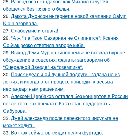
25.
Развод без скандалов: как Михаил галустян
обошелся без грязного белья.
26.
Дакота Джонсон интернет в новой кампании Calvin
Klein взорвала.
27.
Слабоумие и отвага!
28.
"А ж * па Твоя Сахарная не Слипнется": Ксения
Собчак резко ответила авроре кибе.
29.
Выход Деми Мур на кинопремьере вызвал бурное
обсуждение в соцсетях: фанаты заговорили об
"Очередной Звезде" на "оземпике".
30.
Поиск идеальной лучшей подруги - задача не из
легких, и иногда этот процесс приводит к весьма
нестандартным решениям.
31.
Алексей Щербаков остался без концертов в России
после того, как поехал в Казахстан поддержать
Сабурова.
32.
Джей александр после пережитого инсульта не
может ходить.
33.
Вот как сейчас выглядит нелли фуртадо.