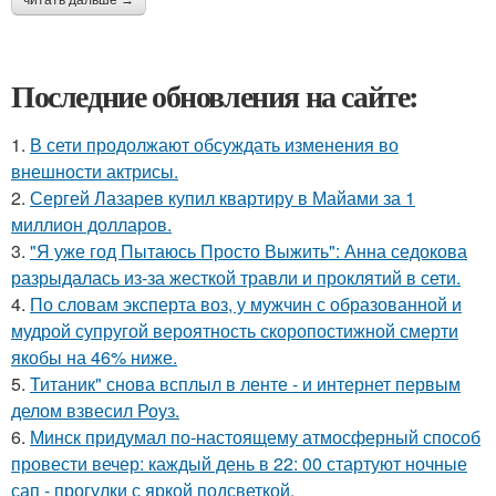
читать дальше →
Последние обновления на сайте:
1.
В сети продолжают обсуждать изменения во
внешности актрисы.
2.
Сергей Лазарев купил квартиру в Майами за 1
миллион долларов.
3.
"Я уже год Пытаюсь Просто Выжить": Анна седокова
разрыдалась из-за жесткой травли и проклятий в сети.
4.
По словам эксперта воз, у мужчин с образованной и
мудрой супругой вероятность скоропостижной смерти
якобы на 46% ниже.
5.
Титаник" снова всплыл в ленте - и интернет первым
делом взвесил Роуз.
6.
Минск придумал по-настоящему атмосферный способ
провести вечер: каждый день в 22: 00 стартуют ночные
сап - прогулки с яркой подсветкой.