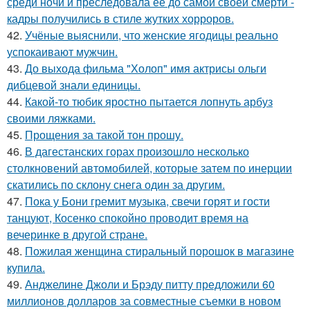
среди ночи и преследовала её до самой своей смерти -
кадры получились в стиле жутких хорроров.
42.
Учёные выяснили, что женские ягодицы реально
успокаивают мужчин.
43.
До выхода фильма "Холоп" имя актрисы ольги
дибцевой знали единицы.
44.
Какой-то тюбик яростно пытается лопнуть арбуз
своими ляжками.
45.
Прощения за такой тон прошу.
46.
В дагестанских горах произошло несколько
столкновений автомобилей, которые затем по инерции
скатились по склону снега один за другим.
47.
Пока у Бони гремит музыка, свечи горят и гости
танцуют, Косенко спокойно проводит время на
вечеринке в другой стране.
48.
Пожилая женщина стиральный порошок в магазине
купила.
49.
Анджелине Джоли и Брэду питту предложили 60
миллионов долларов за совместные съемки в новом