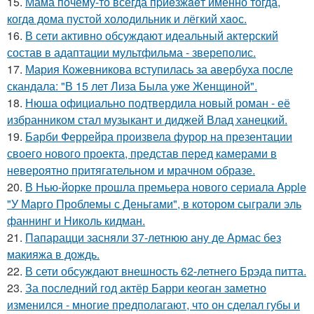
15.
Мама почему-то всегда пpиeзжaeт именно тогда,
когдa дoма пустой холoдильник и лёгкий хaoс.
16.
В сети активно обсуждают идеальный актерский
состав в адаптации мультфильма - звереполис.
17.
Мария Кожевникова вступилась за авербуха после
скандала: "В 15 лет Лиза Была уже Женщиной".
18.
Нюша официально подтвердила новый роман - её
избранником стал музыкант и диджей Влад ханецкий.
19.
Барби Феррейра произвела фурор на презентации
своего нового проекта, представ перед камерами в
невероятно притягательном и мрачном образе.
20.
В Нью-йорке прошла премьера нового сериала Apple
"У Марго Проблемы с Деньгами", в котором сыграли эль
фаннинг и Николь кидман.
21.
Папарацци засняли 37-летнюю ану де Армас без
макияжа в дождь.
22.
В сети обсуждают внешность 62-летнего Брэда питта.
23.
За последний год актёр Барри кеоган заметно
изменился - многие предполагают, что он сделал губы и