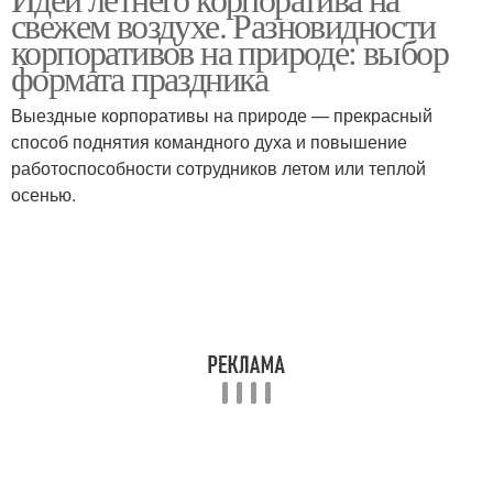
Корпоратив на природе
Осенний корпоратив
свежем воздухе. Разновидности
корпоративов на природе: выбор
формата праздника
Конкурсы для
Корпоратив в
Выездные корпоративы на природе — прекрасный
корпоратива
помещении
способ поднятия командного духа и повышение
работоспособности сотрудников летом или теплой
осенью.
Корпоратив для
Выступление на
сотрудников
корпоративе
Сценка для
Необычные
корпоратива
корпоративы
Секретный корпоратив
Корпоратив в бункере