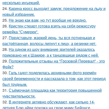
несколько инъекций.
24.
Карина кросс выходит замуж: предложение на льду и
новый избранник.
25.
Не знаю как вам, но тут вообще не вредно.
26.
Кристен стюарт готова взять на себя режиссуру
ремейка "Сумерек".
27.
Представьте, жаркий день, ты вся потненькая и
растрёпанная, волосы липнут к лицу, а резинки нет.
28.
На одном из шоу внимание зрителей оказалось
приковано не к Шакире, а к танцовщице рядом с ней.
29.
Положительные отзывы на "Грозовой Перевал" - это
Фейк?
30.
Галь гадот поделилась архивными фото времён
своей беременности и рассказала о том, как этот период
был трудным.
31.
Съёмочная площадка как территория повышенной
чувствительности.
32.
В интернете активно обсуждают, как сильно 14-
летняя Блю айви похожа на свою маму Бейонсе.