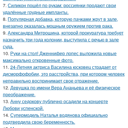
7.
Силикон пошёл по рукам: россиянки продают свои
удалённые грудные импланты.
8.
Популярная добавка, которую пачками жрут в зале,
внезапно оказалась мощным оружием против рака.
9.
Александра Митрошина, которой прокуратура требует
назначить три года колонии, выступила с речью в зале
суда.
10.
Руки на стол! Дженнифер лопес выложила новые
максимально откровенные фото.
11.
24-Летняя актриса Василина юсковец страдает от
дисморфофобии, это расстройства, при котором человек
неправильно воспринимает свое отражение.
12.
Девушка по имени Вера Ананьева и её физическое
преображение.
13.
Анну седокову публично осадили на концерте
Любови успенской.
14.
Супермодель Наталья водянова официально
подтвердила свою беременность.