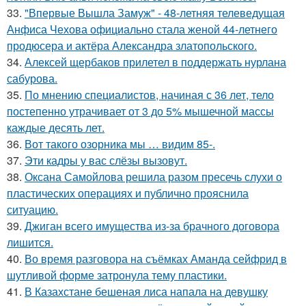
33.
"Впервые Вышла Замуж" - 48-летняя телеведущая
Анфиса Чехова официально стала женой 44-летнего
продюсера и актёра Александра златопольского.
34.
Алексей щербаков прилетел в поддержать нурлана
сабурова.
35.
По мнению специалистов, начиная с 36 лет, тело
постепенно утрачивает от 3 до 5% мышечной массы
каждые десять лет.
36.
Вот такого озорника мы … видим 85-.
37.
Эти кадры у вас слёзы вызовут.
38.
Оксана Самойлова решила разом пресечь слухи о
пластических операциях и публично прояснила
ситуацию.
39.
Джиган всего имущества из-за брачного договора
лишится.
40.
Во время разговора на съёмках Аманда сейфрид в
шутливой форме затронула тему пластики.
41.
В Казахстане бешеная лиса напала на девушку