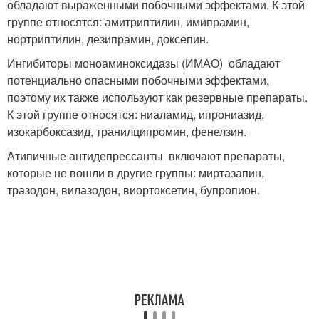
обладают выраженными побочными эффектами. К этой
группе относятся: амитриптилин, имипрамин,
нортриптилин, дезипрамин, доксепин.
Ингибиторы моноаминоксидазы (ИМАО) обладают
потенциально опасными побочными эффектами,
поэтому их также используют как резервные препараты.
К этой группе относятся: ниаламид, ипрониазид,
изокарбоксазид, транилципромин, фенелзин.
Атипичные антидепрессанты включают препараты,
которые не вошли в другие группы: миртазапин,
тразодон, вилазодон, виортоксетин, бупропион.