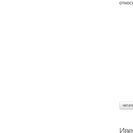
относ
читат
Ивер