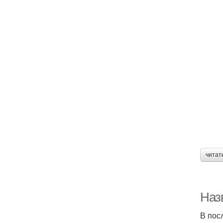
читат
Наз
В пос