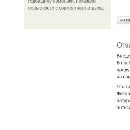
годовщину помолвки, показали
новые фото с совместного отдыха.
читат
Отз
Введ
В пос
проду
на са
Что т
Фитоб
натур
антис