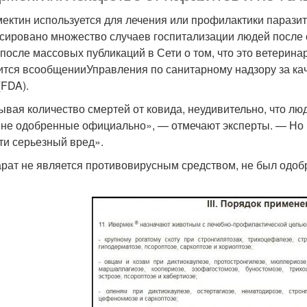
ектин используется для лечения или профилактики паразит
сировано множество случаев госпитализации людей после 
 после массовых публикаций в Сети о том, что это ветерин
ится всообщенииУправления по санитарному надзору за ка
FDA).
ывая количество смертей от ковида, неудивительно, что лю
 не одобренные официально», — отмечают эксперты. — Но 
ти серьезный вред».
рат не является противовирусным средством, не был одоб