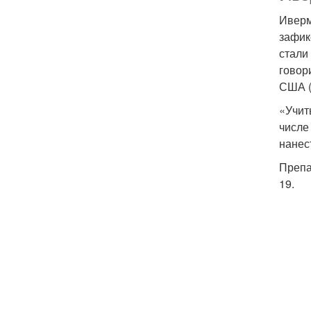
Иверм
зафик
стали
говор
США (
«Учит
числе
нанес
Препа
19.