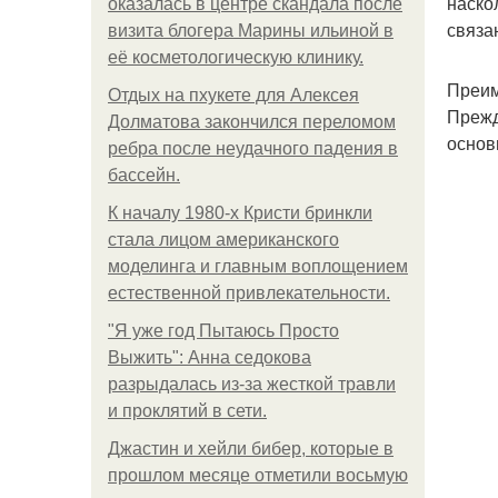
наско
оказалась в центре скандала после
связа
визита блогера Марины ильиной в
её косметологическую клинику.
Преим
Отдых на пхукете для Алексея
Прежд
Долматова закончился переломом
основ
ребра после неудачного падения в
бассейн.
К началу 1980-х Кристи бринкли
стала лицом американского
моделинга и главным воплощением
естественной привлекательности.
"Я уже год Пытаюсь Просто
Выжить": Анна седокова
разрыдалась из-за жесткой травли
и проклятий в сети.
Джастин и хейли бибер, которые в
прошлом месяце отметили восьмую