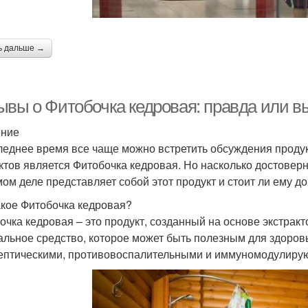
ь дальше →
ывы о Фитобочка кедровая: правда или 
ение
леднее время все чаще можно встретить обсуждения продук
ктов является Фитобочка кедровая. Но насколько достовер
мом деле представляет собой этот продукт и стоит ли ему до
акое Фитобочка кедровая?
очка кедровая – это продукт, созданный на основе экстракт
альное средство, которое может быть полезным для здоровь
ептическими, противовоспалительными и иммуномодулиру