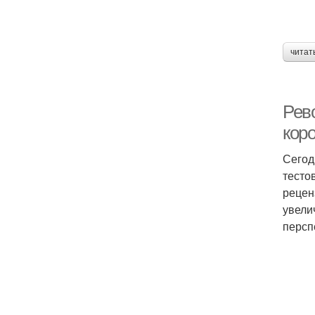
читат
Рев
кор
Сегод
тесто
рецен
увели
персп