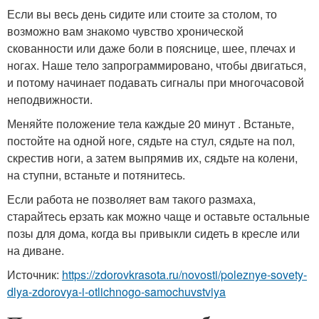
Если вы весь день сидите или стоите за столом, то
возможно вам знакомо чувство хронической
скованности или даже боли в пояснице, шее, плечах и
ногах. Наше тело запрограммировано, чтобы двигаться,
и потому начинает подавать сигналы при многочасовой
неподвижности.
Меняйте положение тела каждые 20 минут . Встаньте,
постойте на одной ноге, сядьте на стул, сядьте на пол,
скрестив ноги, а затем выпрямив их, сядьте на колени,
на ступни, встаньте и потянитесь.
Если работа не позволяет вам такого размаха,
старайтесь ерзать как можно чаще и оставьте остальные
позы для дома, когда вы привыкли сидеть в кресле или
на диване.
Источник:
https://zdorovkrasota.ru/novosti/poleznye-sovety-
dlya-zdorovya-i-otlichnogo-samochuvstviya