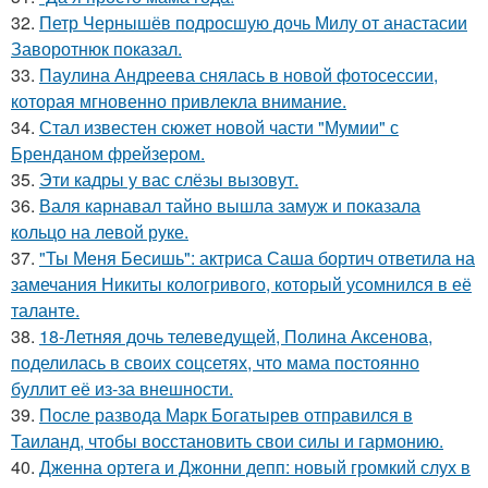
32.
Петр Чернышёв подросшую дочь Милу от анастасии
Заворотнюк показал.
33.
Паулина Андреева снялась в новой фотосессии,
которая мгновенно привлекла внимание.
34.
Стал известен сюжет новой части "Мумии" с
Бренданом фрейзером.
35.
Эти кадры у вас слёзы вызовут.
36.
Валя карнавал тайно вышла замуж и показала
кольцо на левой руке.
37.
"Ты Меня Бесишь": актриса Саша бортич ответила на
замечания Никиты кологривого, который усомнился в её
таланте.
38.
18-Летняя дочь телеведущей, Полина Аксенова,
поделилась в своих соцсетях, что мама постоянно
буллит её из-за внешности.
39.
После развода Марк Богатырев отправился в
Таиланд, чтобы восстановить свои силы и гармонию.
40.
Дженна ортега и Джонни депп: новый громкий слух в