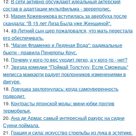
12.
В сети активно обсуждают идеальный актерский
состав в адаптации мультфильма - звереполис.
13.
Мария Кожевникова вступилась за авербуха после
скандала: "В 15 лет Лиза Была уже Женщиной".
14.
49-Летний сын шер пожаловался, что мать перестала
его обеспечивать.
15.
"Магия Фламенко и Ледяная Вода": радикальные
бьюти - правила Пенелопы Крус.
16.
Почему у кого-то вес уходит легко, а у кого-то - нет?
17.
Звезда комедии "Поймай Толстуху, Если Сможешь"
мелисса маккарти радует поклонников изменениями в
фигуре.
18.
Ловушка захлопнулась: когда самоуверенность
подводит.
19.
Контрасты японской моды: мини-юбки против
термобелья.
20.
Ана де Армас самый интересный ракурс на сидни
Суини поймала.
21.
Грация и сила: искусство стрельбы из лука в эстетике.