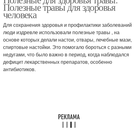
Травы для организма
Женские травы
Полезные травы для здоровья
человека
Для сохранения здоровья и профилактики заболеваний
Травы для женского
люди издревле использовали полезные травы , на
Сильные травы
здоровья
основе которых делали настои, отвары, лечебные мази,
спиртовые настойки. Это помогало бороться с разными
недугами, что было важно в период, когда наблюдался
дефицит лекарственных препаратов, особенно
Травы в июле
Полезная трава
антибиотиков.
Противовоспалительные
Травы в гинекологии
травы
Травы для суставов
Травы для лечения