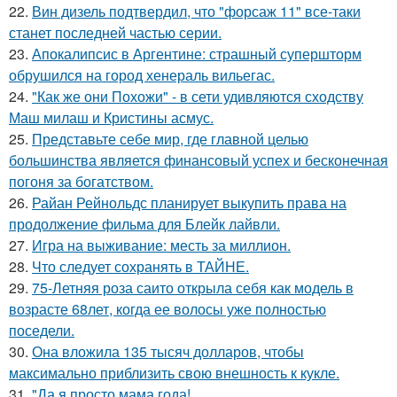
22.
Вин дизель подтвердил, что "форсаж 11" все-таки
станет последней частью серии.
23.
Апокалипсис в Аргентине: страшный супершторм
обрушился на город хенераль вильегас.
24.
"Как же они Похожи" - в сети удивляются сходству
Маш милаш и Кристины асмус.
25.
Представьте себе мир, где главной целью
большинства является финансовый успех и бесконечная
погоня за богатством.
26.
Райан Рейнольдс планирует выкупить права на
продолжение фильма для Блейк лайвли.
27.
Игра на выживание: месть за миллион.
28.
Что следует сохранять в ТАЙНЕ.
29.
75-Летняя роза саито открыла себя как модель в
возрасте 68лет, когда ее волосы уже полностью
поседели.
30.
Она вложила 135 тысяч долларов, чтобы
максимально приблизить свою внешность к кукле.
31.
"Да я просто мама года!