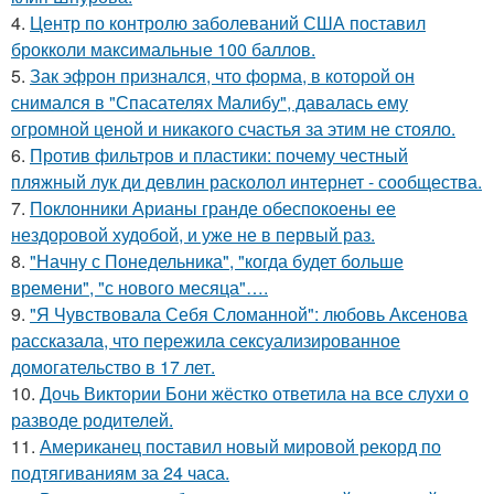
4.
Центр по контролю заболеваний США поставил
брокколи максимальные 100 баллов.
5.
Зак эфрон признался, что форма, в которой он
снимался в "Спасателях Малибу", давалась ему
огромной ценой и никакого счастья за этим не стояло.
6.
Против фильтров и пластики: почему честный
пляжный лук ди девлин расколол интернет - сообщества.
7.
Поклонники Арианы гранде обеспокоены ее
нездоровой худобой, и уже не в первый раз.
8.
"Начну с Понедельника", "когда будет больше
времени", "с нового месяца"….
9.
"Я Чувствовала Себя Сломанной": любовь Аксенова
рассказала, что пережила сексуализированное
домогательство в 17 лет.
10.
Дочь Виктории Бони жёстко ответила на все слухи о
разводе родителей.
11.
Американец поставил новый мировой рекорд по
подтягиваниям за 24 часа.