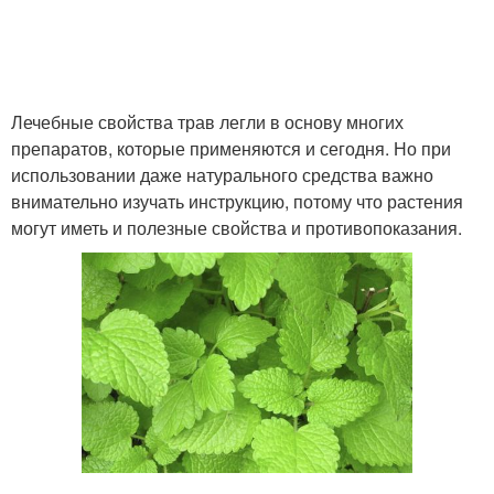
Травы от воспаления
Травы в урологии
Лечебные свойства трав легли в основу многих
препаратов, которые применяются и сегодня. Но при
использовании даже натурального средства важно
внимательно изучать инструкцию, потому что растения
Травы для мужчин
могут иметь и полезные свойства и противопоказания.