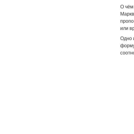
О чём
Маркв
пропо
или в
Одно 
форму
соотн