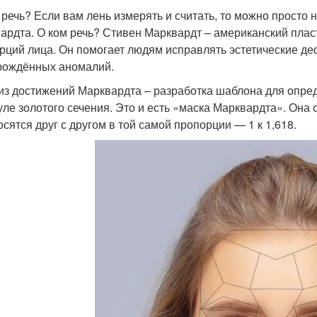
 речь? Если вам лень измерять и считать, то можно просто
ардта. О ком речь? Стивен Марквардт – американский плас
рций лица. Он помогает людям исправлять эстетические де
рождённых аномалий.
из достижений Марквардта – разработка шаблона для опре
ле золотого сечения. Это и есть «маска Марквардта». Она 
осятся друг с другом в той самой пропорции — 1 к 1,618.