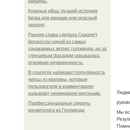
карьеры.
Куриные яйца: лучший источник
белка для женщин или опасный
продукт
Ранняя слава сделала Скарлетт
йоханссон одной из самых
узнаваемых актрис голливуда, но за
глянцевым фасадом скрывалась
огромная неуверенность.
В соцсетях набирают популярность
чипсы из крапивы, которые
пользователи в комментариях
Людми
называют неожиданно вкусными.
руков
Профессиональные секреты
косметолога из Голливуда
Мы вс
Резул
Помни