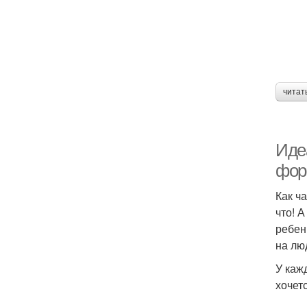
читат
Иде
фо
Как ч
что! 
ребен
на л
У каж
хочет