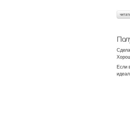
читат
Пол
Сдела
Хорош
Если 
идеал