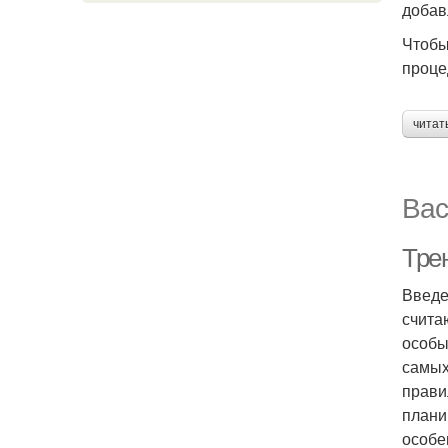
добав
Чтобы
проце
читат
Вас
Тре
Введе
счита
особы
самых
прави
плани
особе