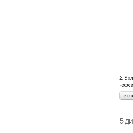
2. Бо
кофеи
читат
5 д