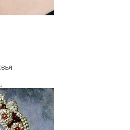
овья
а