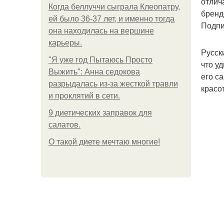
отлич
Когда беллуччи сыграла Клеопатру,
бренд
ей было 36-37 лет, и именно тогда
Подпи
она находилась на вершине
карьеры.
Русск
"Я уже год Пытаюсь Просто
что у
Выжить": Анна седокова
его с
разрыдалась из-за жесткой травли
красо
и проклятий в сети.
9 диетических заправок для
салатов.
О такой диете мечтаю многие!