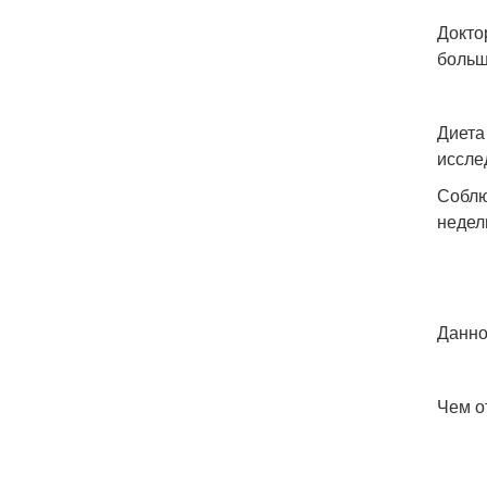
Докто
больш
Диета
иссле
Соблю
недел
Данно
Чем о