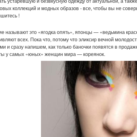
ать устаревшую и безвкусную одежду от актуальной, а такж
овых коллекций и модных образов - все, чтобы вы не сове
шитесь !
ие называют это «ягодка опять», японцы — «ведьмина кра
дивляют всех. Пока что, потому что эликсир вечной молодос
ами и сразу напишем, как только баночки появятся в прода
ты у самых «юных» женщин мира — кореянок.