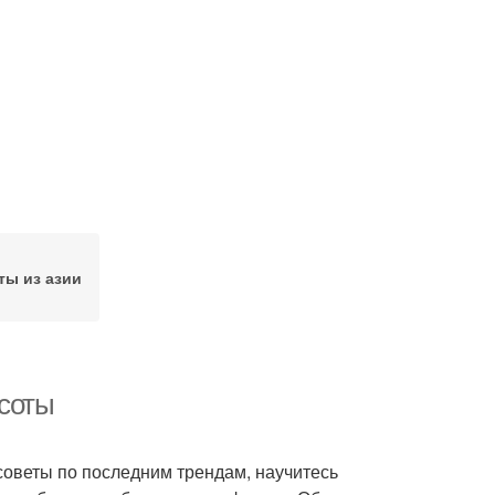
ты из азии
асоты
советы по последним трендам, научитесь