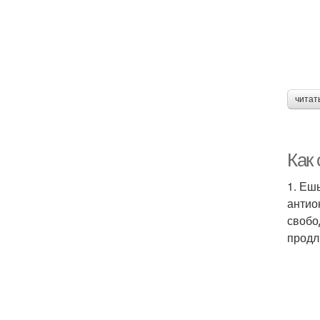
читат
Как 
1. Еш
антио
свобо
продл