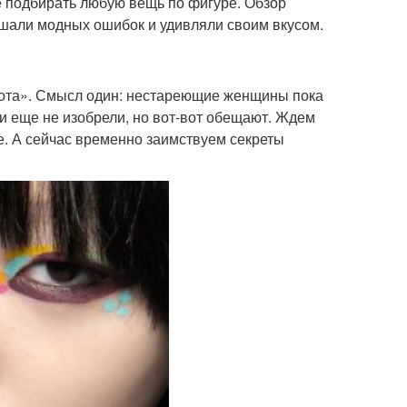
е подбирать любую вещь по фигуре. Обзор
ршали модных ошибок и удивляли своим вкусом.
сота». Смысл один: нестареющие женщины пока
ти еще не изобрели, но вот-вот обещают. Ждем
же. А сейчас временно заимствуем секреты