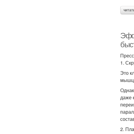
читат
Эфф
быс
Пресс
1. Ск
Это к
мышца
Однак
даже 
переи
парал
соста
2. Пл