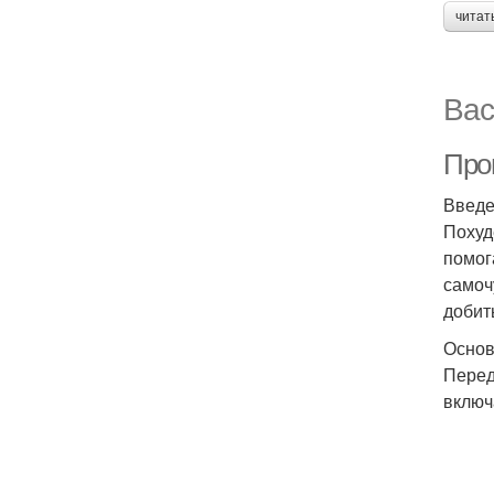
читат
Вас
Про
Введ
Похуд
помог
самоч
добит
Основ
Перед
включ