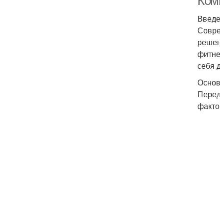
Ком
Введ
Совре
решен
фитне
себя 
Основ
Перед
факто