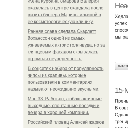
Жена Курбана Омарова Валерия
Head
оказалась в центре скандала после
визита блогера Марины ильиной в
Хедла
её косметологическую клинику.
успех
спосо
Ранняя слава сделала Скарлетт
мы ра
йоханссон одной из самых
узнаваемых актрис голливуда, но за
глянцевым фасадом скрывалась
огромная неуверенность.
читат
В соцсетях набирают популярность
чипсы из крапивы, которые
пользователи в комментариях
15-
называют неожиданно вкусными.
Мне 33. Работаю, люблю активные
Преим
выходные, спонтанные поездки и
В сов
вечера в хорошей компании.
Однак
трени
Российский пловец Алексей жарков