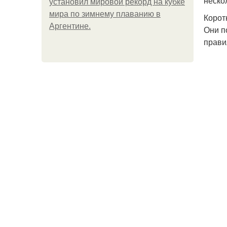
неско
установил мировой рекорд на кубке
мира по зимнему плаванию в
Корот
Аргентине.
Они п
прави