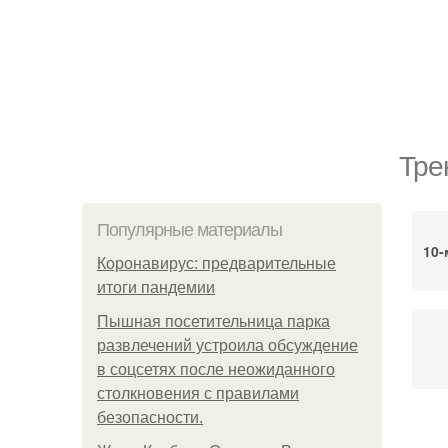
Тре
Популярные материалы
10-
Коронавирус: предварительные
итоги пандемии
Пышная посетительница парка
развлечений устроила обсуждение
в соцсетях после неожиданного
столкновения с правилами
безопасности.
Тре