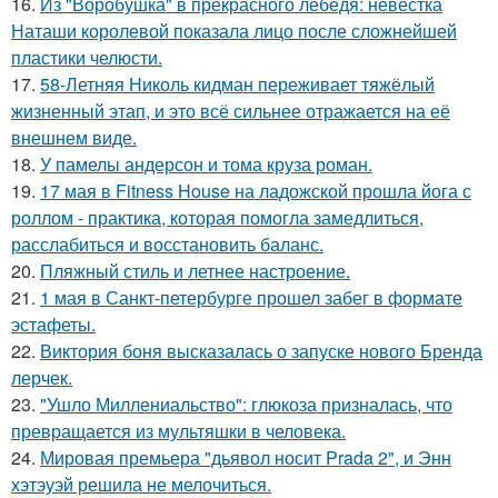
16.
Из "Воробушка" в прекрасного лебедя: невестка
Наташи королевой показала лицо после сложнейшей
пластики челюсти.
17.
58-Летняя Николь кидман переживает тяжёлый
жизненный этап, и это всё сильнее отражается на её
внешнем виде.
18.
У памелы андерсон и тома круза роман.
19.
17 мая в Fitness House на ладожской прошла йога с
роллом - практика, которая помогла замедлиться,
расслабиться и восстановить баланс.
20.
Пляжный стиль и летнее настроение.
21.
1 мая в Санкт-петербурге прошел забег в формате
эстафеты.
22.
Виктория боня высказалась о запуске нового Бренда
лерчек.
23.
"Ушло Миллениальство": глюкоза призналась, что
превращается из мультяшки в человека.
24.
Мировая премьера "дьявол носит Prada 2", и Энн
хэтэуэй решила не мелочиться.