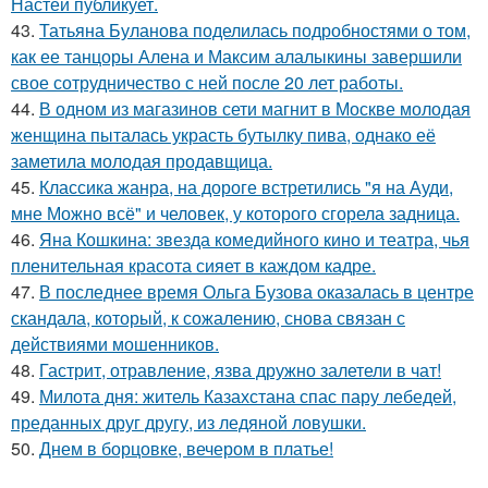
Настей публикует.
43.
Татьяна Буланова поделилась подробностями о том,
как ее танцоры Алена и Максим алалыкины завершили
свое сотрудничество с ней после 20 лет работы.
44.
В одном из магазинов сети магнит в Москве молодая
женщина пыталась украсть бутылку пива, однако её
заметила молодая продавщица.
45.
Классика жанра, на дороге встретились "я на Ауди,
мне Можно всё" и человек, у которого сгорела задница.
46.
Яна Кошкина: звезда комедийного кино и театра, чья
пленительная красота сияет в каждом кадре.
47.
В последнее время Ольга Бузова оказалась в центре
скандала, который, к сожалению, снова связан с
действиями мошенников.
48.
Гастрит, отравление, язва дружно залетели в чат!
49.
Милота дня: житель Казахстана спас пару лебедей,
преданных друг другу, из ледяной ловушки.
50.
Днем в борцовке, вечером в платье!