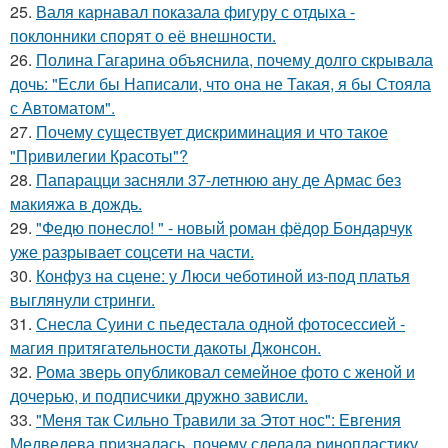
25.
Валя карнавал показала фигуру с отдыха -
поклонники спорят о её внешности.
26.
Полина Гагарина объяснила, почему долго скрывала
дочь: "Если бы Написали, что она не Такая, я бы Стояла
с Автоматом".
27.
Почему существует дискриминация и что такое
"Привилегии Красоты"?
28.
Папарацци засняли 37-летнюю ану де Армас без
макияжа в дождь.
29.
"Федю понесло! " - новый роман фёдор Бондарчук
уже разрывает соцсети на части.
30.
Конфуз на сцене: у Люси чеботиной из-под платья
выглянули стринги.
31.
Снесла Суини с пьедестала одной фотосессией -
магия притягательности дакоты Джонсон.
32.
Рома зверь опубликовал семейное фото с женой и
дочерью, и подписчики дружно зависли.
33.
"Меня так Сильно Травили за Этот нос": Евгения
Медведева призналась, почему сделала ринопластику.