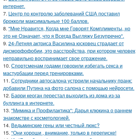
интернет.
7.
Центр по контролю заболеваний США поставил
брокколи максимальные 100 баллов.
8.
"Мне Нравится, Когда мне Говорят Комплименты, но
это не Означает, что я Всегда Выгляжу Безупречно".
9.
24-Летняя актриса Василина юсковец страдает от
дисморфофобии, это расстройства, при котором человек
неправильно воспринимает свое отражение.
10.
Спортсменам годами говорили избегать секса и
мастурбации перед тренировками.
11.
Сотрудники автосалона устроили начальнику пранк:
добавили Путина на фото салона с помощью нейросети.
12.
Барри кеоган перестал выходить из дома из-за
буллинга в интернете.
13.
"Мимика и Профилактика": Дарья клюкина о раннем
знакомстве с косметологией.
14.
Ведьминские гены или честный люкс?
15.
"Они хороши , внимание, только в переписке!