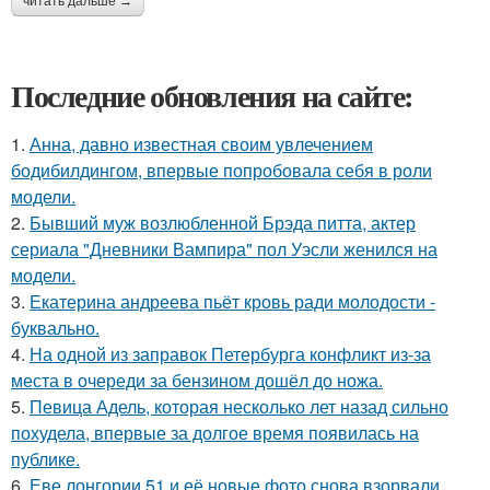
читать дальше →
Последние обновления на сайте:
1.
Анна, давно известная своим увлечением
бодибилдингом, впервые попробовала себя в роли
модели.
2.
Бывший муж возлюбленной Брэда питта, актер
сериала "Дневники Вампира" пол Уэсли женился на
модели.
3.
Екатерина андреева пьёт кровь ради молодости -
буквально.
4.
На одной из заправок Петербурга конфликт из-за
места в очереди за бензином дошёл до ножа.
5.
Певица Адель, которая несколько лет назад сильно
похудела, впервые за долгое время появилась на
публике.
6.
Еве лонгории 51 и её новые фото снова взорвали