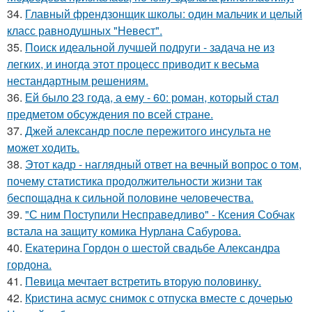
34.
Главный френдзонщик школы: один мальчик и целый
класс равнодушных "Невест".
35.
Поиск идеальной лучшей подруги - задача не из
легких, и иногда этот процесс приводит к весьма
нестандартным решениям.
36.
Ей было 23 года, а ему - 60: роман, который стал
предметом обсуждения по всей стране.
37.
Джей александр после пережитого инсульта не
может ходить.
38.
Этот кадр - наглядный ответ на вечный вопрос о том,
почему статистика продолжительности жизни так
беспощадна к сильной половине человечества.
39.
"С ним Поступили Несправедливо" - Ксения Собчак
встала на защиту комика Нурлана Сабурова.
40.
Екатерина Гордон о шестой свадьбе Александра
гордона.
41.
Певица мечтает встретить вторую половинку.
42.
Кристина асмус снимок с отпуска вместе с дочерью