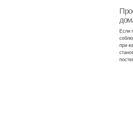
Про
дом
Если 
соблю
при к
стано
посте