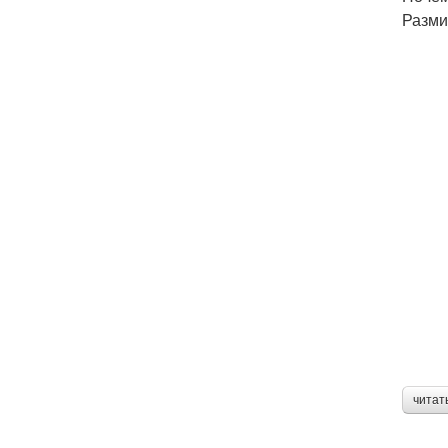
Разми
читат