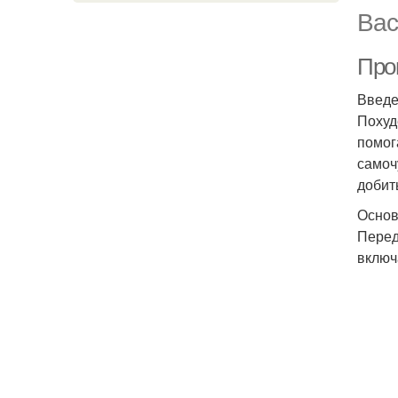
Вас
Про
Введ
Похуд
помог
самоч
добит
Основ
Перед
включ