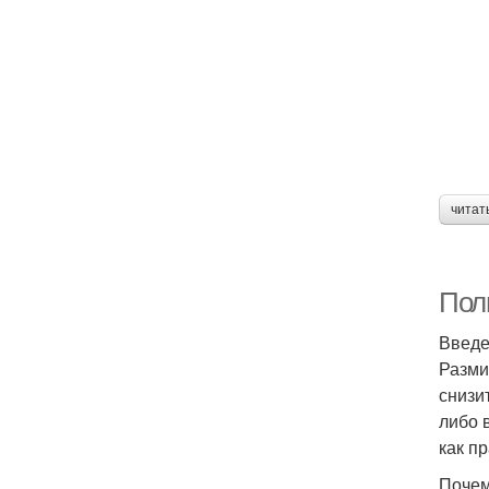
читат
Пол
Введ
Разми
снизи
либо 
как п
Почем