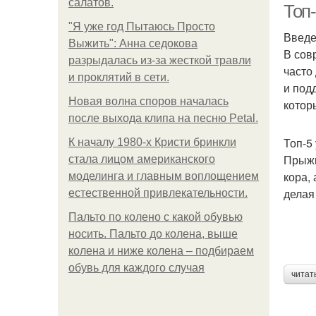
салатов.
Топ
"Я уже год Пытаюсь Просто
Введ
Выжить": Анна седокова
В сов
разрыдалась из-за жесткой травли
часто
и проклятий в сети.
и под
Новая волна споров началась
котор
после выхода клипа на песню Petal.
Топ-5
К началу 1980-х Кристи бринкли
Прыжк
стала лицом американского
кора,
моделинга и главным воплощением
делая
естественной привлекательности.
Пальто по колено с какой обувью
носить. Пальто до колена, выше
колена и ниже колена – подбираем
обувь для каждого случая
читат