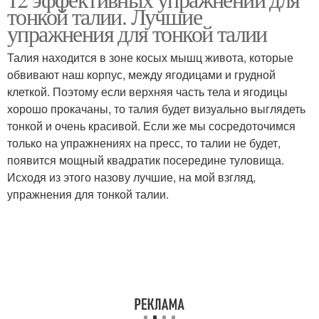
Простые упражнения
Тонкая талия
тонкой талии. Лучшие
упражнения для тонкой талии
Талия находится в зоне косых мышц живота, которые
Упражнения для
обвивают наш корпус, между ягодицами и грудной
Физические упражнения
похудения
клеткой. Поэтому если верхняя часть тела и ягодицы
хорошо прокачаны, то талия будет визуально выглядеть
тонкой и очень красивой. Если же мы сосредоточимся
только на упражнениях на пресс, то талии не будет,
Талия без упражнений
Путь к тонкой талии
появится мощный квадратик посередине туловища.
Исходя из этого назову лучшие, на мой взгляд,
упражнения для тонкой талии.
Упражнения на талию
Упражнения на полу
Талия за месяц
Жир на талии