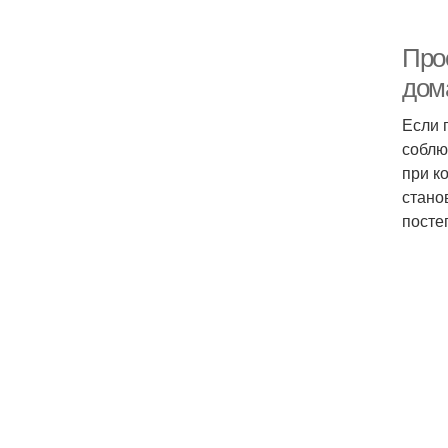
Про
дом
Если 
соблю
при к
стано
посте