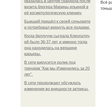
оказалась в центре скандала после
Всё р
визита блогера Марины ильиной в
тоньш
её косметологическую клинику.
Бывший пришёл к своей сеньорите
и потребовал вернуть все подарки.
Когда беллуччи сыграла Клеопатру,
ей было 36-37 лет, и именно тогда
она находилась на вершине
карьеры.
В сети вирусится ролик под
трендом "Как мы Изменились за 20
лет".
В сети продолжают обсуждать
изменения во внешности актрисы.