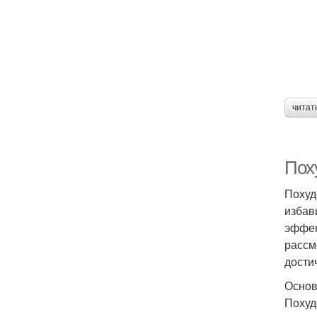
читат
Пох
Похуд
избав
эффек
рассм
дости
Основ
Похуд