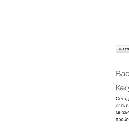
читат
Вас
Как
Сегод
есть 
множе
пробл