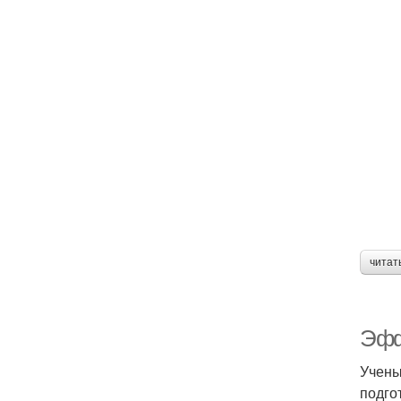
читат
Эфф
Учены
подго