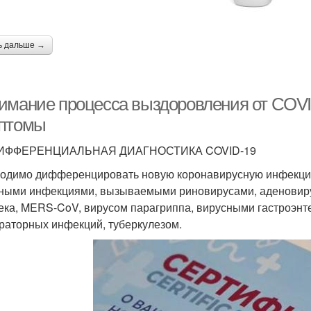
ь дальше →
имание процесса выздоровления от COVI
птомы
 ДИФФЕРЕНЦИАЛЬНАЯ ДИАГНОСТИКА COVID-19
одимо дифференцировать новую коронавирусную инфекци
ными инфекциями, вызываемыми риновирусами, аденовир
ека, MERS-CoV, вирусом парагриппа, вирусными гастроэнт
раторных инфекций, туберкулезом.