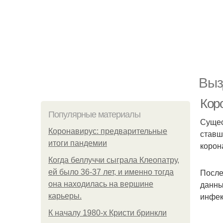
Выз
Кор
Популярные материалы
Сущес
Коронавирус: предварительные
ставш
итоги пандемии
корон
Когда беллуччи сыграла Клеопатру,
После
ей было 36-37 лет, и именно тогда
данны
она находилась на вершине
инфек
карьеры.
К началу 1980-х Кристи бринкли