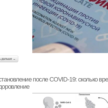
ь дальше →
становление после COVID-19: сколько вр
доровление