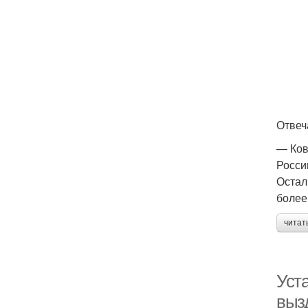
Отвеч
— Ков
Росси
Остал
более
читат
Уст
выз