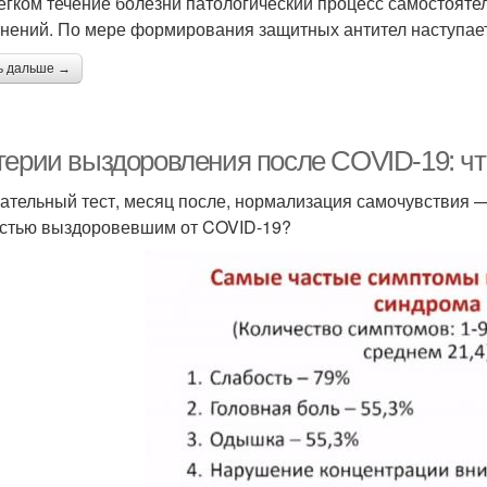
егком течение болезни патологический процесс самостояте
нений. По мере формирования защитных антител наступае
ь дальше →
терии выздоровления после COVID-19: чт
ательный тест, месяц после, нормализация самочувствия —
стью выздоровевшим от COVID-19?