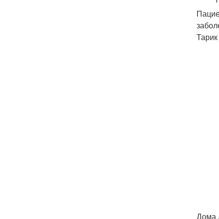
Пацие
забол
Тарик
Дома 