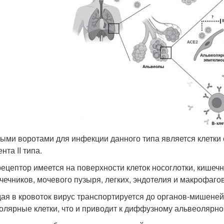
ыми воротами для инфекции данного типа является клетк
та II типа.
рецептор имеется на поверхности клеток носоглотки, кишечн
чечников, мочевого пузыря, легких, эндотелия и макрофагов
ая в кровоток вирус транспортируется до органов-мишен
олярные клетки, что и приводит к диффузному альвеолярн