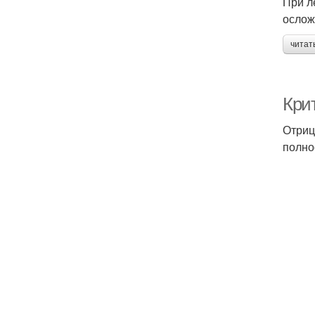
При л
ослож
читат
Кри
Отриц
полно