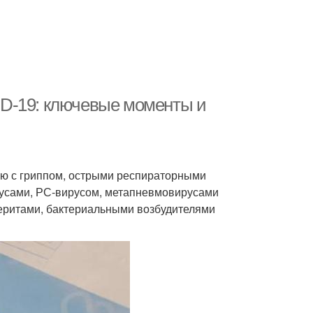
D-19: ключевые моменты и
ю с гриппом, острыми респираторными
усами, РС-вирусом, метапневмовирусами
еритами, бактериальными возбудителями