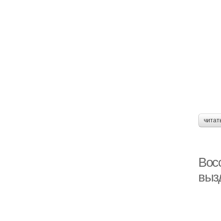
читат
Вос
выз