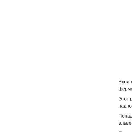
Входн
фермен
Этот 
надпо
Попад
альве