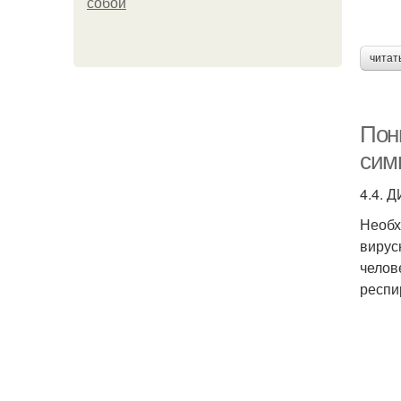
собой
читат
Пон
сим
4.4.
Необх
вирус
челов
респи