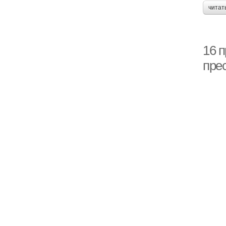
читат
16 
пре