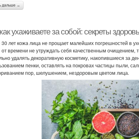
ь дальше →
как ухаживаете за собой: секреты здоров
 30 лет кожа лица не прощает малейших погрешностей в ух
 от времени не утруждать себя качественным очищением, т
льно удалять декоративную косметику, накопившиеся за ден
ьзованием пенки, оставлять на покровах частицы пыли, саль
ориванием пор, шелушением, нездоровым цветом лица.