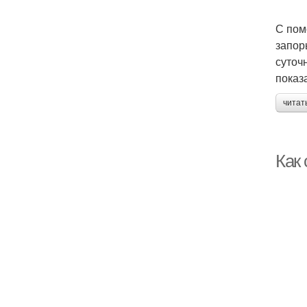
С пом
запор
суточ
показ
читат
Как 