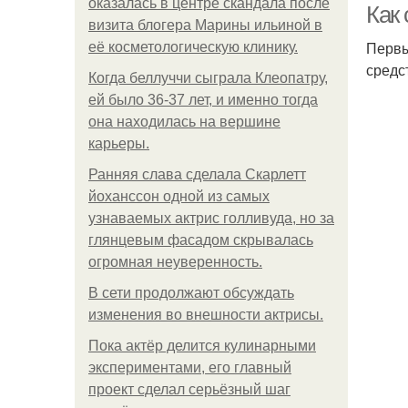
оказалась в центре скандала после
Как 
визита блогера Марины ильиной в
Первы
её косметологическую клинику.
средс
Когда беллуччи сыграла Клеопатру,
ей было 36-37 лет, и именно тогда
она находилась на вершине
карьеры.
Ранняя слава сделала Скарлетт
йоханссон одной из самых
узнаваемых актрис голливуда, но за
глянцевым фасадом скрывалась
огромная неуверенность.
В сети продолжают обсуждать
изменения во внешности актрисы.
Пока актёр делится кулинарными
экспериментами, его главный
проект сделал серьёзный шаг