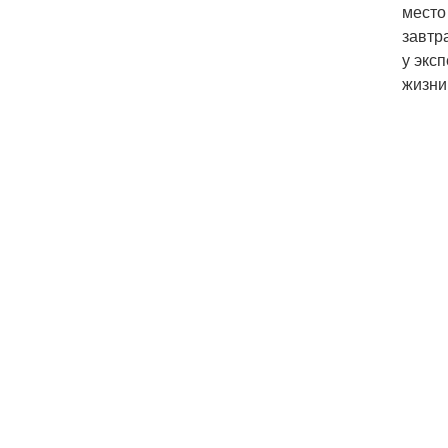
место
завтр
у экс
жизни