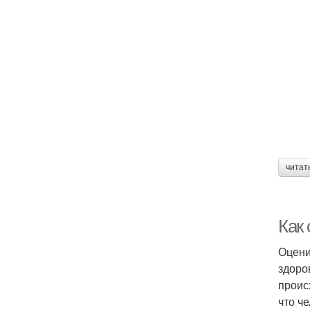
читат
Как
Оцени
здоро
проис
что ч