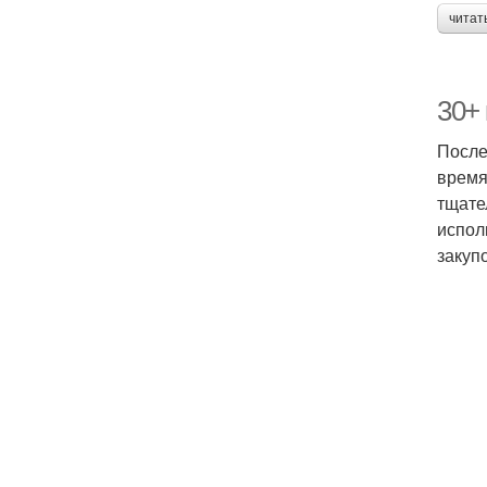
читат
30+ 
После
время
тщате
испол
закуп