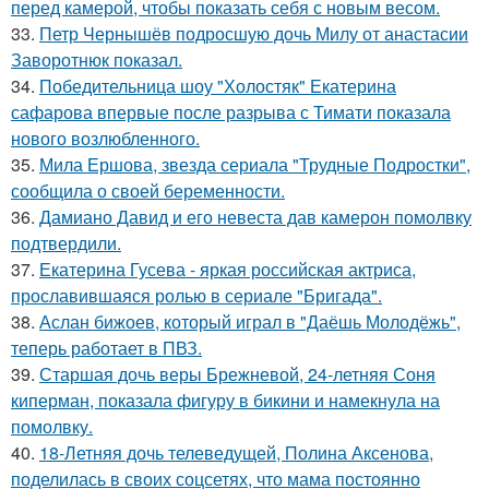
перед камерой, чтобы показать себя с новым весом.
33.
Петр Чернышёв подросшую дочь Милу от анастасии
Заворотнюк показал.
34.
Победительница шоу "Холостяк" Екатерина
сафарова впервые после разрыва с Тимати показала
нового возлюбленного.
35.
Мила Ершова, звезда сериала "Трудные Подростки",
сообщила о своей беременности.
36.
Дамиано Давид и его невеста дав камерон помолвку
подтвердили.
37.
Екатерина Гусева - яркая российская актриса,
прославившаяся ролью в сериале "Бригада".
38.
Аслан бижоев, который играл в "Даёшь Молодёжь",
теперь работает в ПВЗ.
39.
Старшая дочь веры Брежневой, 24-летняя Соня
киперман, показала фигуру в бикини и намекнула на
помолвку.
40.
18-Летняя дочь телеведущей, Полина Аксенова,
поделилась в своих соцсетях, что мама постоянно