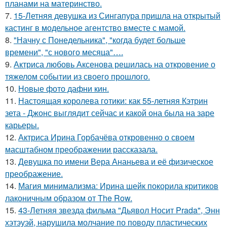
планами на материнство.
7.
15-Летняя девушка из Сингапура пришла на открытый
кастинг в модельное агентство вместе с мамой.
8.
"Начну с Понедельника", "когда будет больше
времени", "с нового месяца"….
9.
Актриса любовь Аксенова решилась на откровение о
тяжелом событии из своего прошлого.
10.
Новые фото дафни кин.
11.
Настоящая королева готики: как 55-летняя Кэтрин
зета - Джонс выглядит сейчас и какой она была на заре
карьеры.
12.
Актриса Ирина Горбачёва откровенно о своем
масштабном преображении рассказала.
13.
Девушка по имени Вера Ананьева и её физическое
преображение.
14.
Магия минимализма: Ирина шейк покорила критиков
лаконичным образом от The Row.
15.
43-Летняя звезда фильма "Дьявол Носит Prada", Энн
хэтэуэй, нарушила молчание по поводу пластических