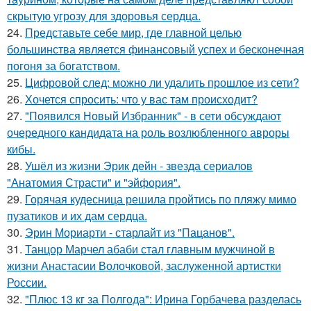
скрытую угрозу для здоровья сердца.
24.
Представьте себе мир, где главной целью
большинства является финансовый успех и бесконечная
погоня за богатством.
25.
Цифровой след: можно ли удалить прошлое из сети?
26.
Хочется спросить: что у вас там происходит?
27.
"Появился Новый Избранник" - в сети обсуждают
очередного кандидата на роль возлюбленного авроры
кибы.
28.
Ушёл из жизни Эрик дейн - звезда сериалов
"Анатомия Страсти" и "эйфория".
29.
Горячая кудесница решила пройтись по пляжу мимо
пузатиков и их дам сердца.
30.
Эрин Мориарти - старлайт из "Пацанов".
31.
Танцор Марчел абаби стал главным мужчиной в
жизни Анастасии Волочковой, заслуженной артистки
России.
32.
"Плюс 13 кг за Полгода": Ирина Горбачева разделась