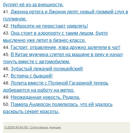
буллит её из-за внешности.
41.
Дженна ортега и Джонни депп: новый громкий слух в
голливуде.
42.
Нейросети не перестают удивлять!
43.
Она стоит в аэропорту с таким лицом, будто
мысленно уже летит в бизнес-классе.
44.
Гастрит, отравление, язва дружно залетели в чат!
45.
В Китае мужчина слетел на машине в реку и начал
тонуть вместе с автомобилем.
46.
Зубастый лежачий полицейский!
47.
Встреча с бывшей!
48.
Лолита вместе с Полиной Гагариной теперь
добираются на работу на метро.
49.
Неожиданная новость. Родила.
50.
Памела Андерсон поделилась, что ей удалось
раскрыть секрет красоты.
© 2026 90-60-90 | Спортивные девушки