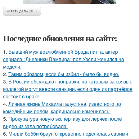
читать дальше →
Последние обновления на сайте:
1.
Бывший муж возлюбленной Брэда питта, актер
сериала "Дневники Вампира" пол Уэсли женился на
модели.
2.
Таким образом, если бы избил - было бы видно.
3.
В России обсуждают поправки, по которым за связь с
коллегой могут ввести санкции, если один из партнёров
состоит в браке.
4.
Личная жизнь Михаила галустяна, известного по
комедийным ролям, кардинально изменилась.
5.
Прокуратура новую экспертизу для лерчек после
видео из зала потребовала.
6.
Милли бобби браун откровенно поделилась своими