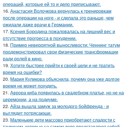
операций, которые ей то и дело приписывают.
16.
Анастасия Волочкова вернулась к тренировкам
после операции на ноге - и сделала это раньше, чем
ожидали даже врачи в Германии.
17.
Ксения Бородина пожаловалась на лишний вес и
отсутствие прогресса в похудении.
18.
Пример невероятной выносливости: Ченнинг татум
продемонстрировал свои физические трансформации
ради ролей в кино.
19.
Хотите быстрее прийти к своей цели и не тратить
время на ошибки?
20.
Мария Куликова объяснила, почему она уже долгое
время не может похудеть.
21.
Аврора киба появилась в свадебном платье, но не на
церемонии, а на подиуме.
22.
Айза вышла замуж за молодого бойфренда - и
выглядит потрясающе.
23.
Маленькие дети массово приобретают сладости с
таурином, которые на самом деле представляют собой