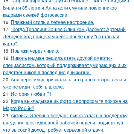
15.
"Спровоцировали Слухи о Романе" - 44-летний Дима
Билан и 35-летняя Анна асти смутили поклонников
кадрами свежей фотосессии.
16.
Пляжный стиль и летнее настроение.
17.
"Когда Троллинг Зашел Слишком Далеко": Артемий
Лебедев под прицелом хейта после шоу "натальная
карта".
18.
Прыжки через линию.
19.
Николь кидман решила стать доулой смерти -
специалистом, который поддерживает умирающих и их
родственников в последние дни жизни.
20.
Аня пересильд призналась, что рано повзрослела и
уже не видит себя в школе.
21.
История любви P!
22.
Когда выкладываешь фото с вопросом "я похожа на
Марго Робби?
23.
Актриса Эвелина бледанс высказалась в поддержку
введения шестидневной рабочей недели, подчеркнув,
что высокий доход требует серьёзной отдачи.