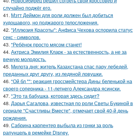
40.
Новосибирец решил согреть свой кроссовер и
случайно поджёг его.
41.
Мэтт Деймон для роли должен был добиться
худощавого, но поджарого телосложения.
42.
"Иллюзия Красоты": Анфиса Чехова оспорила статус
секс - символов.
43.
"Ребёнок просто мясом станет!
44.
Актриса Эмилия Кларк - за естественность, а не за
вечную молодость.
45.
Милота дня: житель Казахстана спас пару лебедей,
преданных друг другу, из ледяной ловушки.
46.
"Ой бл *": реакция гроссмейстера Дины беленькой на
своего соперника - 11-летнего Александра ясински.
47.
"Это та бабушка, которая здесь сидит?
48.
Дарья Сагалова, известная по роли Светы Букиной в
сериале "Счастливы Вместе", отмечает свой 40-й день
рождения.
49.
Сабрина карпентер выбыла из гонки за роль
рапунцель в ремейке Disney.