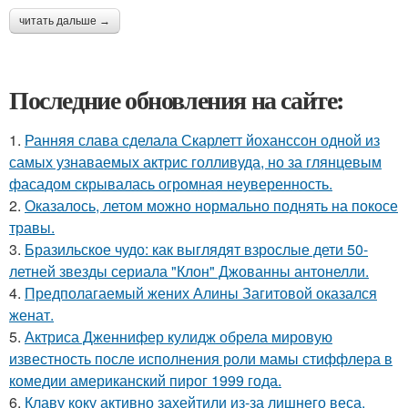
читать дальше →
Последние обновления на сайте:
1.
Ранняя слава сделала Скарлетт йоханссон одной из
самых узнаваемых актрис голливуда, но за глянцевым
фасадом скрывалась огромная неуверенность.
2.
Оказалось, летом можно нормально поднять на покосе
травы.
3.
Бразильское чудо: как выглядят взрослые дети 50-
летней звезды сериала "Клон" Джованны антонелли.
4.
Предполагаемый жених Алины Загитовой оказался
женат.
5.
Актриса Дженнифер кулидж обрела мировую
известность после исполнения роли мамы стиффлера в
комедии американский пирог 1999 года.
6.
Клаву коку активно захейтили из-за лишнего веса.