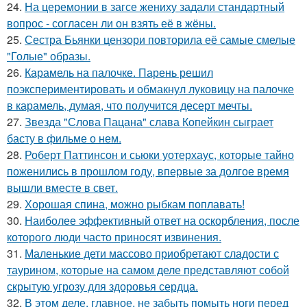
24.
На церемонии в загсе жениху задали стандартный
вопрос - согласен ли он взять её в жёны.
25.
Сестра Бьянки цензори повторила её самые смелые
"Голые" образы.
26.
Карамель на палочке. Парень решил
поэкспериментировать и обмакнул луковицу на палочке
в карамель, думая, что получится десерт мечты.
27.
Звезда "Слова Пацана" слава Копейкин сыграет
басту в фильме о нем.
28.
Роберт Паттинсон и сьюки уотерхаус, которые тайно
поженились в прошлом году, впервые за долгое время
вышли вместе в свет.
29.
Хорошая спина, можно рыбкам поплавать!
30.
Наиболее эффективный ответ на оскорбления, после
которого люди часто приносят извинения.
31.
Маленькие дети массово приобретают сладости с
таурином, которые на самом деле представляют собой
скрытую угрозу для здоровья сердца.
32.
В этом деле, главное, не забыть помыть ноги перед