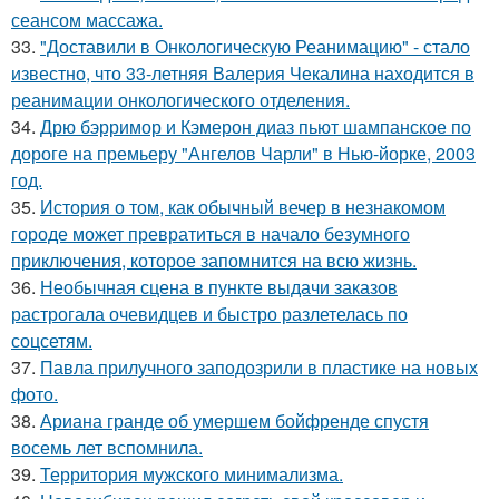
сеансом массажа.
33.
"Доставили в Онкологическую Реанимацию" - стало
известно, что 33-летняя Валерия Чекалина находится в
реанимации онкологического отделения.
34.
Дрю бэрримор и Кэмерон диаз пьют шампанское по
дороге на премьеру "Ангелов Чарли" в Нью-йорке, 2003
год.
35.
История о том, как обычный вечер в незнакомом
городе может превратиться в начало безумного
приключения, которое запомнится на всю жизнь.
36.
Необычная сцена в пункте выдачи заказов
растрогала очевидцев и быстро разлетелась по
соцсетям.
37.
Павла прилучного заподозрили в пластике на новых
фото.
38.
Ариана гранде об умершем бойфренде спустя
восемь лет вспомнила.
39.
Территория мужского минимализма.