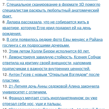
7.
Специальное сканирование в формате 3D помогло
специалистам раскрыть любопытный анатомический
факт.
8.
Дилара рассказала, что не собирается жить в
квартире, которую Егор крид подарил ей на день
рождения.
9.
В сети появилось редкие фото Евы мендес и Райана
гослинга с их подросшими дочерьми.
10.
Этим летом Холли Берри исполнится 60 лет.
11.
Демонстрируя завидную стойкость, Ксения Собчак
ответила на критику своей внешности, напомнив
подписчикам о важности внутренних ценностей.
12.
Антон Гусев с новым "Открытым Взглядом" после
пластики.
13.
21-Летняя дочь Анны седоковой Алина закончила
университет с отличием.
14.
Француз мечтает стать инопланетянином: он уже
отрезал себе нос, уши и пальцы.