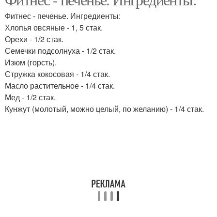
Печение с кужутом
Диетическое печение
Фитнес - печенье. Ингредиенты:
Хлопья овсяные - 1, 5 стак.
Орехи - 1/2 стак.
Семечки подсолнуха - 1/2 стак.
Овсяное печение
Печение без масла
Изюм (горсть).
Стружка кокосовая - 1/4 стак.
Масло растительное - 1/4 стак.
Мед - 1/2 стак.
Кунжут (молотый, можно целый, по желанию) - 1/4 стак.