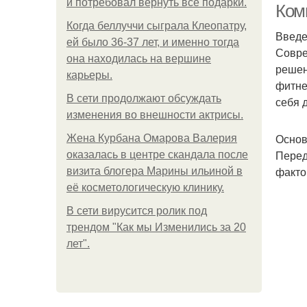
и потребовал вернуть все подарки.
Ком
Когда беллуччи сыграла Клеопатру,
Введ
ей было 36-37 лет, и именно тогда
Совре
она находилась на вершине
решен
карьеры.
фитне
В сети продолжают обсуждать
себя 
изменения во внешности актрисы.
Основ
Жена Курбана Омарова Валерия
Перед
оказалась в центре скандала после
факто
визита блогера Марины ильиной в
её косметологическую клинику.
В сети вирусится ролик под
трендом "Как мы Изменились за 20
лет".