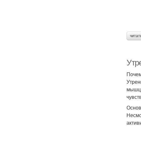
читат
Утре
Почем
Утрен
мышц,
чувст
Основ
Несмо
актив