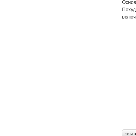
Основ
Похуд
включ
читат