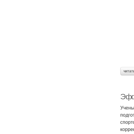
читат
Эфф
Учены
подго
спорт
корре