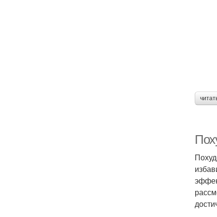
читат
Пох
Похуд
избав
эффек
рассм
дости