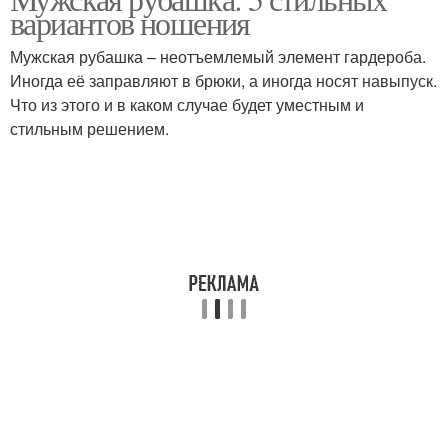
Рубашка в зависимости
Рубашка в сочетании
вариантов ношения
Мужская рубашка – неотъемлемый элемент гардероба.
Иногда её заправляют в брюки, а иногда носят навыпуск.
Что из этого и в каком случае будет уместным и
Белая рубашка
Синяя рубашка
стильным решением.
Черная рубашка
Серая рубашка
Фиолетовая рубашка
Бордовая рубашка
Бежевая рубашка