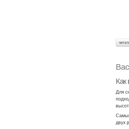
читат
Вас
Как 
Для с
подхо
высот
Самый
двух 