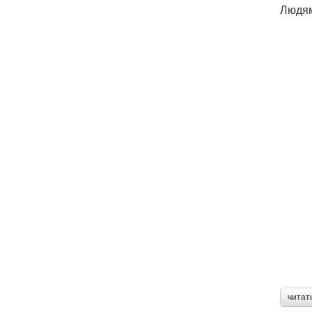
Людям
читат