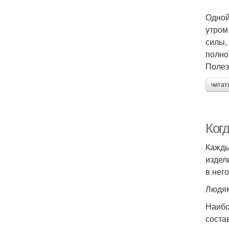
Одной
утром
силы,
полно
Полез
читат
Когд
Кажды
издел
в нег
Людям
Наибо
соста