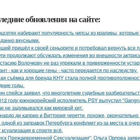
ледние обновления на сайте:
оцсетях набирают популярность чипсы из крапивы, которые
данно вкусными.
ший пришёл к своей сеньорите и потребовал вернуть все п
ети продолжают обсуждать изменения во внешности актрис
стасию Волочкову не раз упрекали в приверженности уста
ант - как и хорошие гены - часто передается по наследству.
ая съёмка для бренда KHY стала полной противоположност
дние годы.
ин спейси заявил, что многолетние судебные разбирательст
012 году южнокорейский исполнитель PSY выпустил "Gangna
е не задумывался как мировой хит.
нардо ди каприо и Виттория черетти, похоже, окончательно 
 одной из заправок Петербурга конфликт из-за места в оче
* ксуализация в спорте всё.
иск Преждевременной Сексуализации": Ольга Орлова заявил