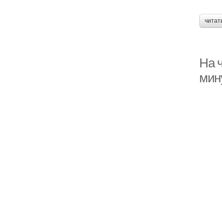
читат
На ч
мин