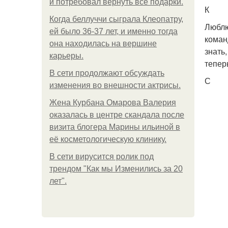
и потребовал вернуть все подарки.
К
Когда беллуччи сыграла Клеопатру,
Люблю
ей было 36-37 лет, и именно тогда
коман
она находилась на вершине
знать
карьеры.
тепер
В сети продолжают обсуждать
С
изменения во внешности актрисы.
Жена Курбана Омарова Валерия
оказалась в центре скандала после
визита блогера Марины ильиной в
её косметологическую клинику.
В сети вирусится ролик под
трендом "Как мы Изменились за 20
лет".