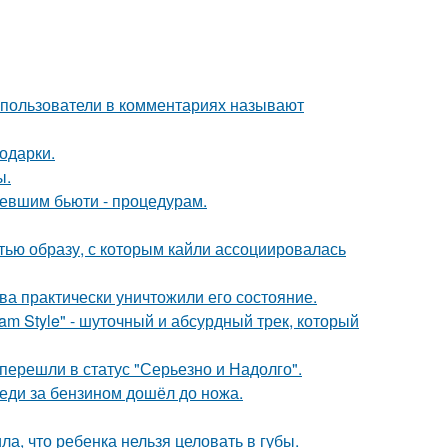
 пользователи в комментариях называют
одарки.
ы.
ревшим бьюти - процедурам.
ью образу, с которым кайли ассоциировалась
ва практически уничтожили его состояние.
m Style" - шуточный и абсурдный трек, который
перешли в статус "Серьезно и Надолго".
реди за бензином дошёл до ножа.
а, что ребенка нельзя целовать в губы.