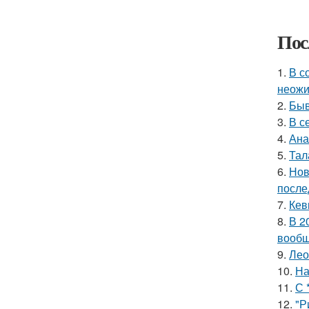
Пос
1.
В с
неожи
2.
Быв
3.
В с
4.
Ана
5.
Тал
6.
Нов
после
7.
Кев
8.
В 2
вообщ
9.
Лео
10.
На
11.
С 
12.
"Р