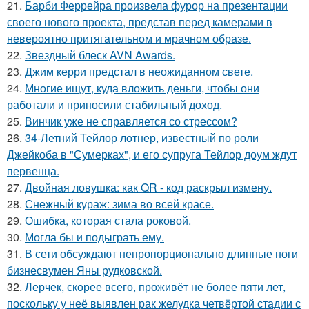
21.
Барби Феррейра произвела фурор на презентации
своего нового проекта, представ перед камерами в
невероятно притягательном и мрачном образе.
22.
Звездный блеск AVN Awards.
23.
Джим керри предстал в неожиданном свете.
24.
Многие ищут, куда вложить деньги, чтобы они
работали и приносили стабильный доход.
25.
Винчик уже не справляется со стрессом?
26.
34-Летний Тейлор лотнер, известный по роли
Джейкоба в "Сумерках", и его супруга Тейлор доум ждут
первенца.
27.
Двойная ловушка: как QR - код раскрыл измену.
28.
Снежный кураж: зима во всей красе.
29.
Ошибка, которая стала роковой.
30.
Могла бы и подыграть ему.
31.
В сети обсуждают непропорционально длинные ноги
бизнесвумен Яны рудковской.
32.
Лерчек, скорее всего, проживёт не более пяти лет,
поскольку у неё выявлен рак желудка четвёртой стадии с