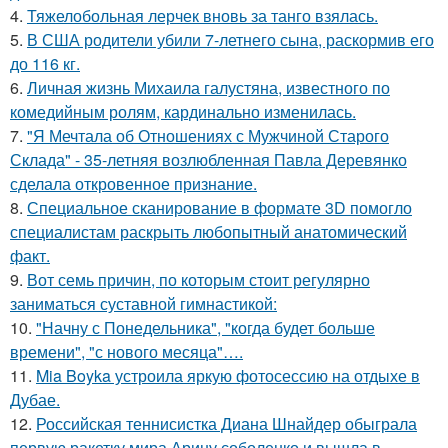
4.
Тяжелобольная лерчек вновь за танго взялась.
5.
В США родители убили 7-летнего сына, раскормив его
до 116 кг.
6.
Личная жизнь Михаила галустяна, известного по
комедийным ролям, кардинально изменилась.
7.
"Я Мечтала об Отношениях с Мужчиной Старого
Склада" - 35-летняя возлюбленная Павла Деревянко
сделала откровенное признание.
8.
Специальное сканирование в формате 3D помогло
специалистам раскрыть любопытный анатомический
факт.
9.
Вот семь причин, по которым стоит регулярно
заниматься суставной гимнастикой:
10.
"Начну с Понедельника", "когда будет больше
времени", "с нового месяца"….
11.
Mia Boyka устроила яркую фотосессию на отдыхе в
Дубае.
12.
Российская теннисистка Диана Шнайдер обыграла
первую ракетку мира Арину соболенко и вышла в