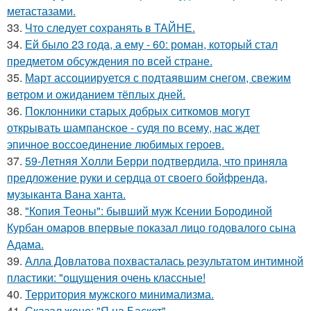
метастазами.
33.
Что следует сохранять в ТАЙНЕ.
34.
Ей было 23 года, а ему - 60: роман, который стал
предметом обсуждения по всей стране.
35.
Март ассоциируется с подтаявшим снегом, свежим
ветром и ожиданием тёплых дней.
36.
Поклонники старых добрых ситкомов могут
открывать шампанское - судя по всему, нас ждет
эпичное воссоединение любимых героев.
37.
59-Летняя Холли Берри подтвердила, что приняла
предложение руки и сердца от своего бойфренда,
музыканта Вана ханта.
38.
"Копия Теоны": бывший муж Ксении Бородиной
Курбан омаров впервые показал лицо годовалого сына
Адама.
39.
Алла Довлатова похвасталась результатом интимной
пластики: "ощущения очень классные!
40.
Территория мужского минимализма.
41.
Сказал жене: "Я на Баскет".