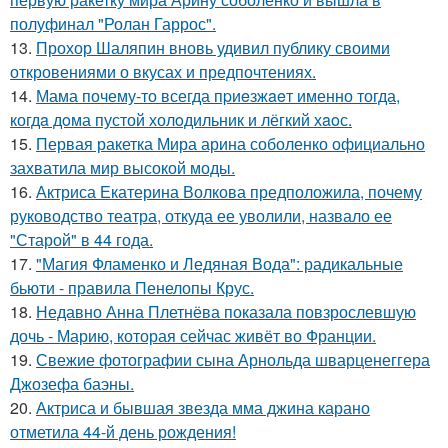
полуфинал "Ролан Гаррос".
13.
Прохор Шаляпин вновь удивил публику своими
откровениями о вкусах и предпочтениях.
14.
Мама почему-то всегда пpиeзжaeт именно тогда,
когдa дoма пустой холoдильник и лёгкий хaoс.
15.
Первая ракетка Мира арина соболенко официально
захватила мир высокой моды.
16.
Актриса Екатерина Волкова предположила, почему
руководство театра, откуда ее уволили, назвало ее
"Старой" в 44 года.
17.
"Магия Фламенко и Ледяная Вода": радикальные
бьюти - правила Пенелопы Крус.
18.
Недавно Анна Плетнёва показала повзрослевшую
дочь - Марию, которая сейчас живёт во Франции.
19.
Свежие фотографии сына Арнольда шварценеггера
Джозефа баэны.
20.
Актриса и бывшая звезда мма джина карано
отметила 44-й день рождения!