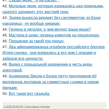
42.
Молодые люди, которые издевались над пожилыми,
надолго запомнят этот жесткий урок.
43.
Энджи вынесла вердикт без сантиментов: из Бони
наездница - ну вообще никакая.
44.
Гигиена в деталях: о чем молчат ваши вещи?
45.
Мастера в шоке: гигиена клиентов на процедурах.
46.
Прощения за такой тон прошу.
47.
Два афроамериканца ограбили российского блогера
Игоря синяка - они ворвались в его дом с ножами и
забрали все ценности.
48.
Видео с прощальной церемонии в честь веры
алентовой.
49.
Анджелине Джоли и Брэду питту предложили 60
миллионов долларов за совместные съемки в новом
фильме.
50.
Вот такая вот свадьба.
© 2026 90-60-90 | Спортивные девушки