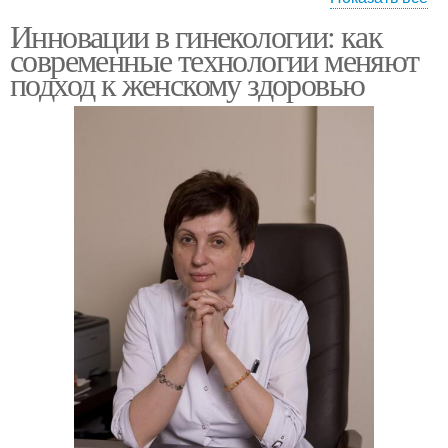
Инновации в гинекологии: как
Гинекологии на
Технологии в
современные технологии меняют
здоровье
гинекологии
подход к женскому здоровью
Гинекологи в
Современные методы
современном мире