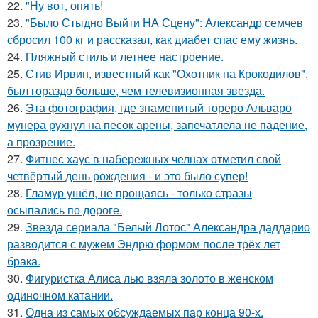
22.
"Ну вот, опять!
23.
"Было Стыдно Выйти НА Сцену": Александр семчев
сбросил 100 кг и рассказал, как диабет спас ему жизнь.
24.
Пляжный стиль и летнее настроение.
25.
Стив Ирвин, известный как "Охотник на Крокодилов",
был гораздо больше, чем телевизионная звезда.
26.
Эта фотография, где знаменитый тореро Альваро
мунера рухнул на песок арены, запечатлела не падение,
а прозрение.
27.
Фитнес хаус в набережных челнах отметил свой
четвёртый день рождения - и это было супер!
28.
Гламур ушёл, не прощаясь - только стразы
осыпались по дороге.
29.
Звезда сериала "Белый Лотос" Александра даддарио
разводится с мужем Эндрю формом после трёх лет
брака.
30.
Фигуристка Алиса лью взяла золото в женском
одиночном катании.
31.
Одна из самых обсуждаемых пар конца 90-х.