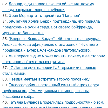
32.
Леонардо ди каприо наконец объяснил, почему
всегда закрывает лицо на публике.
33.
Эрин Мориарти - старлайт из "Пацанов".
34.
59-Летняя Холли Берри подтвердила, что приняла
предложение руки и сердца от своего бойфренда,
музыканта Вана ханта.
35.
"Впервые Вышла Замуж" - 48-летняя телеведущая
Анфиса Чехова официально стала женой 44-летнего
продюсера и актёра Александра златопольского.
36.
Аня пересильд не может понять, почему в её сторону
постоянно льётся столько критики.
37.
17-Летняя дочь валерии Гай германики впервые
стала мамой.
38.
Певица мечтает встретить вторую половинку.
39.
Талассофобия - постоянный сильный страх перед
глубокими водоёмами, такими как море, океаны,
бассейны и озёра.
40.
Татьяна Буланова поделилась подробностями о том,
как ее танцоры Алена и Максим алалыкины завершили