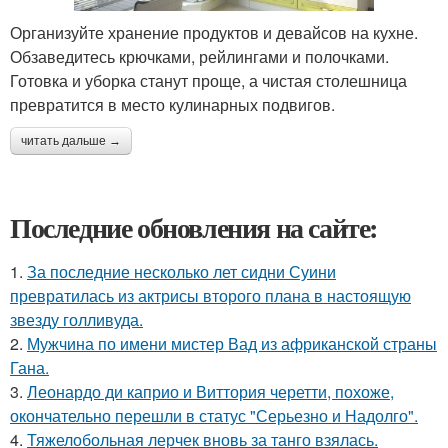
Организуйте хранение продуктов и девайсов на кухне.
Обзаведитесь крючками, рейлингами и полочками.
Готовка и уборка станут проще, а чистая столешница
превратится в место кулинарных подвигов.
читать дальше →
Последние обновления на сайте:
1.
За последние несколько лет сидни Суини
превратилась из актрисы второго плана в настоящую
звезду голливуда.
2.
Мужчина по имени мистер Вад из африканской страны
Гана.
3.
Леонардо ди каприо и Виттория черетти, похоже,
окончательно перешли в статус "Серьезно и Надолго".
4.
Тяжелобольная лерчек вновь за танго взялась.