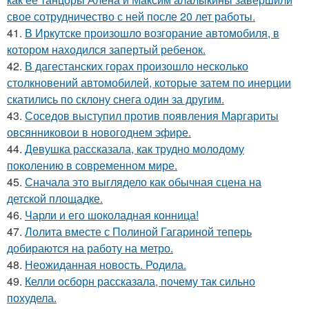
свое сотрудничество с ней после 20 лет работы.
41.
В Иркутске произошло возгорание автомобиля, в
котором находился запертый ребенок.
42.
В дагестанских горах произошло несколько
столкновений автомобилей, которые затем по инерции
скатились по склону снега один за другим.
43.
Соседов выступил против появления Маргариты
овсянниковои в новогоднем эфире.
44.
Девушка рассказала, как трудно молодому
поколению в современном мире.
45.
Сначала это выглядело как обычная сцена на
детской площадке.
46.
Чарли и его шоколадная конница!
47.
Лолита вместе с Полиной Гагариной теперь
добираются на работу на метро.
48.
Неожиданная новость. Родила.
49.
Келли осборн рассказала, почему так сильно
похудела.