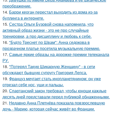
преображение.
14.
Барри кеоган перестал выходить из дома из-за
буллинга в интернете.
15.
Сестра Ольги Бузовой снова напомнила, что
активный образ жизни - это не про случайные
тренировки, а про дисциплину и любовь к себе.
16.
"Будто Треснет по Швам": Анна седокова в
прозрачном платье посетила музыкальную премию.
17.
Самые яркие образы на дорожке премии телеканала
РУ.
18.
"Потерял Такую Шикарную Женщину" - в сети
обсуждают бывшую супругу Григория Лепса.
19.
Француз мечтает стать инопланетянином: он уже
отрезал себе нос, уши и пальцы.
20.
Спартанский закон требовал, чтобы юноши каждые
десять дней представали перед публикой обнаженными.
21.
Недавно Анна Плетнёва показала повзрослевшую
дочь - Марию, которая сейчас живёт во Франции.