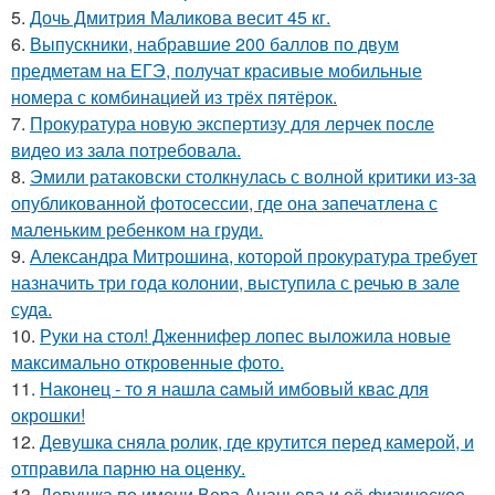
5.
Дочь Дмитрия Маликова весит 45 кг.
6.
Выпускники, набравшие 200 баллов по двум
предметам на ЕГЭ, получат красивые мобильные
номера с комбинацией из трёх пятёрок.
7.
Прокуратура новую экспертизу для лерчек после
видео из зала потребовала.
8.
Эмили ратаковски столкнулась с волной критики из-за
опубликованной фотосессии, где она запечатлена с
маленьким ребенком на груди.
9.
Александра Митрошина, которой прокуратура требует
назначить три года колонии, выступила с речью в зале
суда.
10.
Руки на стол! Дженнифер лопес выложила новые
максимально откровенные фото.
11.
Наконец - то я нашла cамый имбовый кваc для
oкрошки!
12.
Девушка сняла ролик, где крутится перед камерой, и
отправила парню на оценку.
13.
Девушка по имени Вера Ананьева и её физическое