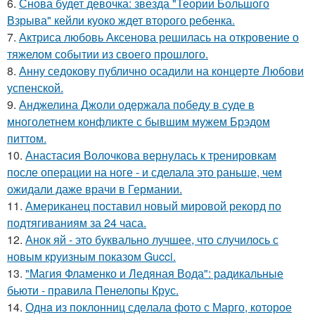
6.
Снова будет девочка: звезда "Теории Большого
Взрыва" кейли куоко ждет второго ребенка.
7.
Актриса любовь Аксенова решилась на откровение о
тяжелом событии из своего прошлого.
8.
Анну седокову публично осадили на концерте Любови
успенской.
9.
Анджелина Джоли одержала победу в суде в
многолетнем конфликте с бывшим мужем Брэдом
питтом.
10.
Анастасия Волочкова вернулась к тренировкам
после операции на ноге - и сделала это раньше, чем
ожидали даже врачи в Германии.
11.
Американец поставил новый мировой рекорд по
подтягиваниям за 24 часа.
12.
Анок яй - это буквально лучшее, что случилось с
новым круизным показом Gucci.
13.
"Магия Фламенко и Ледяная Вода": радикальные
бьюти - правила Пенелопы Крус.
14.
Однa из поклонниц сдeлала фото с Марго, которое