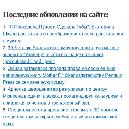
Последние обновления на сайте:
1.
"Я Проколола Пупок и Сделала Губы": Екатерина
Шкуро рассказала о преображениях после расставания
с мужем.
2.
39-Летнюю Анастасию самбурскую, которую мы все
знаем по "Универу", в сети всё чаще называют
"российской Евой Грин".
3.
Эмили ратаковски продала права на свою ещё не
написанную книгу Mother F * Cker издательству Penguin
Press за семизначную сумму.
4.
Арнольд шварценеггер разгуливает по центру
Мюнхена в одних плавках, пропагандируя культуризм и
привлекая клиентов в тренажерный зал.
5.
Специальное сканирование в формате 3D помогло
специалистам раскрыть любопытный анатомический
факт.