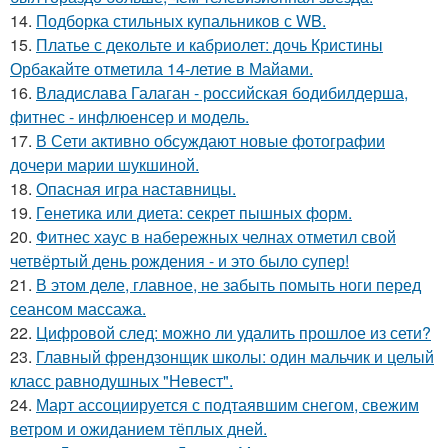
14.
Подборка стильных купальников с WB.
15.
Платье с декольте и кабриолет: дочь Кристины
Орбакайте отметила 14-летие в Майами.
16.
Владислава Галаган - российская бодибилдерша,
фитнес - инфлюенсер и модель.
17.
В Сети активно обсуждают новые фотографии
дочери марии шукшиной.
18.
Опасная игра наставницы.
19.
Генетика или диета: секрет пышных форм.
20.
Фитнес хаус в набережных челнах отметил свой
четвёртый день рождения - и это было супер!
21.
В этом деле, главное, не забыть помыть ноги перед
сеансом массажа.
22.
Цифровой след: можно ли удалить прошлое из сети?
23.
Главный френдзонщик школы: один мальчик и целый
класс равнодушных "Невест".
24.
Март ассоциируется с подтаявшим снегом, свежим
ветром и ожиданием тёплых дней.