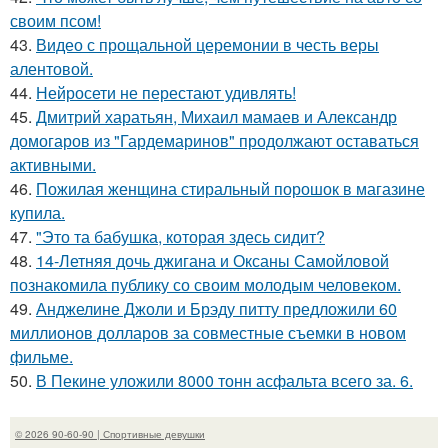
своим псом!
43.
Видео с прощальной церемонии в честь веры
алентовой.
44.
Нейросети не перестают удивлять!
45.
Дмитрий харатьян, Михаил мамаев и Александр
домогаров из "Гардемаринов" продолжают оставаться
активными.
46.
Пожилая женщина стиральный порошок в магазине
купила.
47.
"Это та бабушка, которая здесь сидит?
48.
14-Летняя дочь джигана и Оксаны Самойловой
познакомила публику со своим молодым человеком.
49.
Анджелине Джоли и Брэду питту предложили 60
миллионов долларов за совместные съемки в новом
фильме.
50.
В Пекине уложили 8000 тонн асфальта всего за. 6.
© 2026 90-60-90 | Спортивные девушки