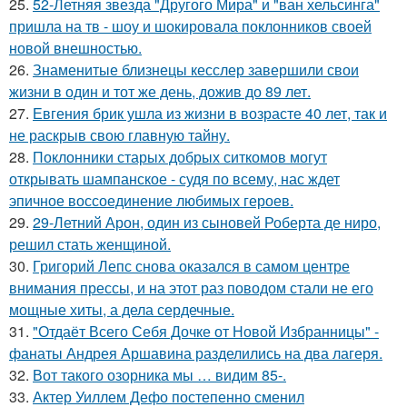
25.
52-Летняя звезда "Другого Мира" и "ван хельсинга"
пришла на тв - шоу и шокировала поклонников своей
новой внешностью.
26.
Знаменитые близнецы кесслер завершили свои
жизни в один и тот же день, дожив до 89 лет.
27.
Евгения брик ушла из жизни в возрасте 40 лет, так и
не раскрыв свою главную тайну.
28.
Поклонники старых добрых ситкомов могут
открывать шампанское - судя по всему, нас ждет
эпичное воссоединение любимых героев.
29.
29-Летний Арон, один из сыновей Роберта де ниро,
решил стать женщиной.
30.
Григорий Лепс снова оказался в самом центре
внимания прессы, и на этот раз поводом стали не его
мощные хиты, а дела сердечные.
31.
"Отдаёт Всего Себя Дочке от Новой Избранницы" -
фанаты Андрея Аршавина разделились на два лагеря.
32.
Вот такого озорника мы … видим 85-.
33.
Актер Уиллем Дефо постепенно сменил