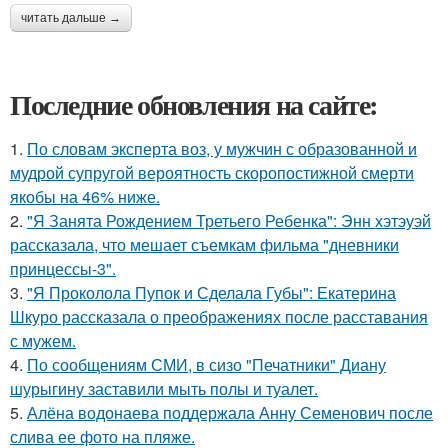
читать дальше →
Последние обновления на сайте:
1.
По словам эксперта воз, у мужчин с образованной и
мудрой супругой вероятность скоропостижной смерти
якобы на 46% ниже.
2.
"Я Занята Рождением Третьего Ребенка": Энн хэтэуэй
рассказала, что мешает съемкам фильма "дневники
принцессы-3".
3.
"Я Проколола Пупок и Сделала Губы": Екатерина
Шкуро рассказала о преображениях после расставания
с мужем.
4.
По сообщениям СМИ, в сизо "Печатники" Диану
шурыгину заставили мыть полы и туалет.
5.
Алёна водонаева поддержала Анну Семенович после
слива ее фото на пляже.