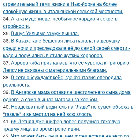
стремительный темп жизни в Нью-йорке на более
спокойную жизнь в итальянской сельской местности.
34.
Агата муцениеце: необычное кардио и секреты
стройности.
35.
Винус Уильямс замуж вышла.
36.
В Казахстане бешеная лиса напала на девушку
среди ночи и преследовала её до самой своей смерти -
кадры получились в стиле жутких хорроров.
37.
Аврора киба призналась, что её чувства к Григорию
Лепсу не связаны с материальными благами.
38.
В сети обсуждают кейс, где фантазия опередила
реальность.
39.
В Ангарске мама оставила шестилетнего сына дома
одного, а сама вышла магазин за хлебом.
40.
Неадекватный водитель на "Ладе" не сумел объехать
"газель" и выместил на ней всю злость.
41.
55-Летняя дженнифер лопес получила тяжелую
травму лица во время репетиции.
42.
Что может быть лучше, чем путешествие на авто со