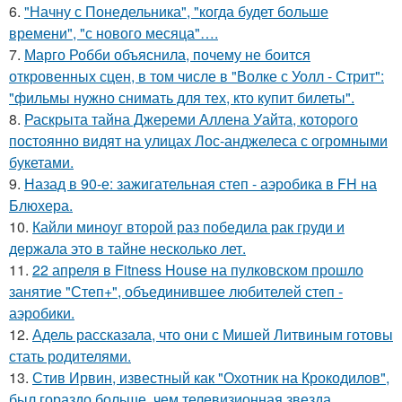
6.
"Начну с Понедельника", "когда будет больше
времени", "с нового месяца"….
7.
Марго Робби объяснила, почему не боится
откровенных сцен, в том числе в "Волке с Уолл - Стрит":
"фильмы нужно снимать для тех, кто купит билеты".
8.
Раскрыта тайна Джереми Аллена Уайта, которого
постоянно видят на улицах Лос-анджелеса с огромными
букетами.
9.
Назад в 90-е: зажигательная степ - аэробика в FH на
Блюхера.
10.
Кайли миноуг второй раз победила рак груди и
держала это в тайне несколько лет.
11.
22 апреля в Fitness House на пулковском прошло
занятие "Степ+", объединившее любителей степ -
аэробики.
12.
Адель рассказала, что они с Мишей Литвиным готовы
стать родителями.
13.
Стив Ирвин, известный как "Охотник на Крокодилов",
был гораздо больше, чем телевизионная звезда.