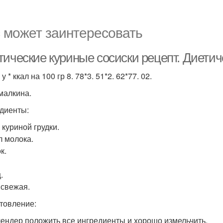
 может заинтересовать
ические куриные сосиски рецепт. Диетиче
* у * ккал на 100 гр 8. 78*3. 51*2. 62*77. 02.
малкина.
диенты:
 куриной грудки.
л молока.
к.
.
 свежая.
товление:
блендер положить все ингредиенты и хорошо измельчить.