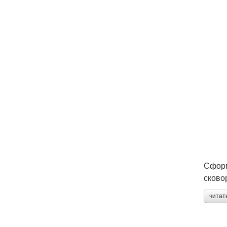
Сформ
сково
читат