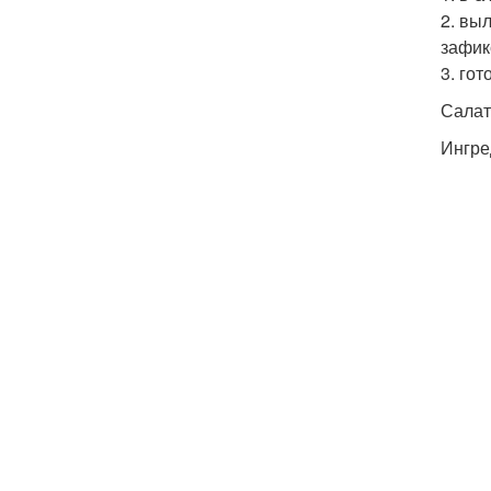
2. вы
зафик
3. гот
Салат
Ингре