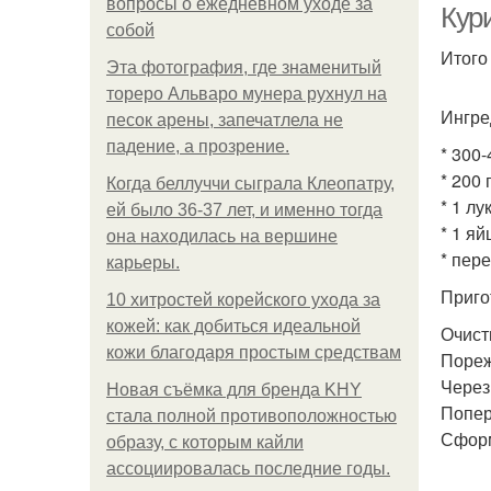
вопросы о ежедневном уходе за
Кури
собой
Итого
Эта фотография, где знаменитый
тореро Альваро мунера рухнул на
Ингре
песок арены, запечатлела не
падение, а прозрение.
* 300-
* 200
Когда беллуччи сыграла Клеопатру,
* 1 лу
ей было 36-37 лет, и именно тогда
* 1 яй
она находилась на вершине
* пере
карьеры.
Приго
10 хитростей корейского ухода за
кожей: как добиться идеальной
Очист
кожи благодаря простым средствам
Пореж
Через
Новая съёмка для бренда KHY
Попер
стала полной противоположностью
Сформ
образу, с которым кайли
ассоциировалась последние годы.