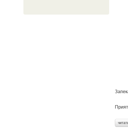
Запек
Прият
читат