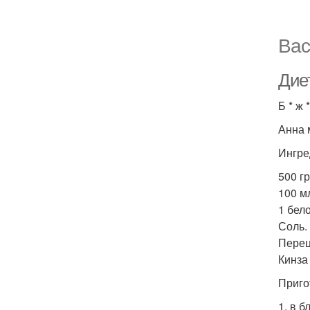
Вас
Диет
Б * ж 
Анна 
Ингре
500 гр
100 м
1 бело
Соль.
Перец
Кинза
Приго
1. в 