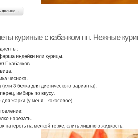
ь дальше →
леты куриные с кабачком пп. Нежные кури
диенты:
 фарша индейки или курицы.
50 Г кабачков.
овица.
ика чеснока.
 (или 3 белка для диетического варианта).
 перец, имбирь по вкусу.
 для жарки (у меня - кокосовое).
товление:
елко нарезать.
ок натереть на мелкой терке, слить лишнюю жидкость.