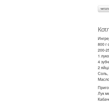
читат
Кот
Ингре
800 г
200-2
1 лук
4 зубч
2 яйца
Соль,
Масло
Приго
Лук м
Кабач