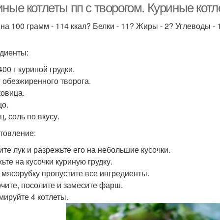
ные котлеты пп с творогом. Куриные котле
 на 100 грамм - 114 ккал? Белки - 11? Жиры - 2? Углеводы - 
диенты:
400 г куриной грудки.
 г обезжиренного творога.
ковица.
цо.
ц, соль по вкусу.
товление:
ите лук и разрежьте его на небольшие кусочки.
ьте на кусочки куриную грудку.
 мясорубку пропустите все ингредиенты.
чите, посолите и замесите фарш.
ируйте 4 котлеты.