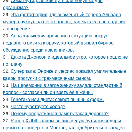
28.
Семаглутид: легкий путь или ловушка для
организма?
29.
Эта фотография, где знаменитый тореро Альваро
мунера рухнул на песок арены, запечатлела не падение,
а прозрение.
30.
Анна хилькевич прояснила ситуацию вокруг
недавнего визита к врачу, который вызвал бурное
обсуждение среди поклонников.
31.
Дакота Джонсон и идеальное утро, которое пошло не
по плану.
32.
Суперпапа: Энрике иглесиас показал умилительные
кадры прогулки с трехмесячным сыном.
33.
На церемонии в загсе жениху задали стандартный
вопрос - согласен ли он взять её в жёны.
34.
Генетика или диета: секрет пышных форм.
35.
Часто чувствуете холод?
36.
Почему оперативная память такая дорогая?
37.
Рэпер Xzibit залпом выпил целую бутылку водяры
прямо на концерте в Москве, зал одобрительно загудел.