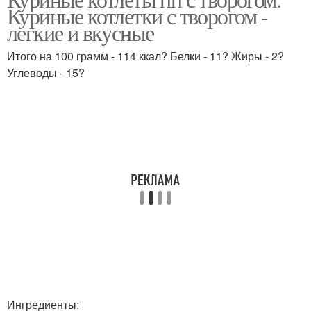
Куриные оладьи
Куриные котлетки с творогом -
грудки
легкие и вкусные
Итого на 100 грамм - 114 ккал? Белки - 11? Жиры - 2?
Котлеты из куриной
Углеводы - 15?
Куриное филе
грудки
Ингредиенты: