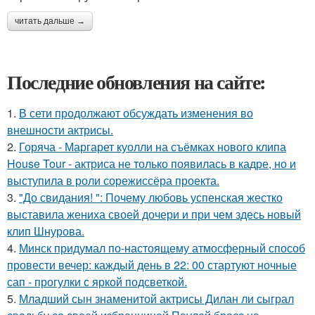
читать дальше →
Последние обновления на сайте:
1.
В сети продолжают обсуждать изменения во
внешности актрисы.
2.
Горяча - Маргарет куолли на съёмках нового клипа
House Tour - актриса не только появилась в кадре, но и
выступила в роли сорежиссёра проекта.
3.
"До свидания! ": Почему любовь успенская жестко
выставила жениха своей дочери и при чем здесь новый
клип Шнурова.
4.
Минск придумал по-настоящему атмосферный способ
провести вечер: каждый день в 22: 00 стартуют ночные
сап - прогулки с яркой подсветкой.
5.
Младший сын знаменитой актрисы Дилан ли сыграл