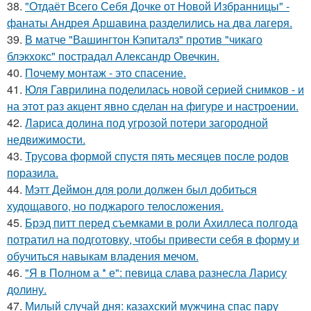
38.
"Отдаёт Всего Себя Дочке от Новой Избранницы" -
фанаты Андрея Аршавина разделились на два лагеря.
39.
В матче "Вашингтон Кэпиталз" против "чикаго
блэкхокс" пострадал Александр Овечкин.
40.
Почему монтаж - это спасение.
41.
Юля Гаврилина поделилась новой серией снимков - и
на этот раз акцент явно сделан на фигуре и настроении.
42.
Лариса долина под угрозой потери загородной
недвижимости.
43.
Трусова формой спустя пять месяцев после родов
поразила.
44.
Мэтт Деймон для роли должен был добиться
худощавого, но поджарого телосложения.
45.
Брэд питт перед съемками в роли Ахиллеса полгода
потратил на подготовку, чтобы привести себя в форму и
обучиться навыкам владения мечом.
46.
"Я в Полном а * е": певица слава разнесла Ларису
долину.
47.
Милый случай дня: казахский мужчина спас пару