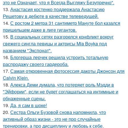
это не Означает, что я Всегда Выгляжу Безупречно".
13.
Анастасия костенко поддержала Анастасию
Решетову в дебюте в качестве телеведущей.
14.
С ростом 2 метра 31 сантиметр Мануте бол казался
пришельцем даже в лиге гигантов.
15.
В социальных сетях разгорелся конфликт вокруг
свежего сингла певицы и актрисы Mia Boyka под
названием "Экспонат".
16.
Блогерша лерчек решила устроить тотальную
распродажу своего гардероба.
17.
Самая откровенная фотосессия дакоты Джонсон для
Calvin Klein.
18.
Алекса Деми думала, что потеряет роль Мэдди в
"Эйфории", если не будет соглашаться на интимные и
обнаженные сцены.
19.
Да, я сам в шоке!
20.
Сестра Ольги Бузовой снова напомнила, что
активный образ жизни - это не про случайные
тренировки, а про дисциплину и любовь к себе.