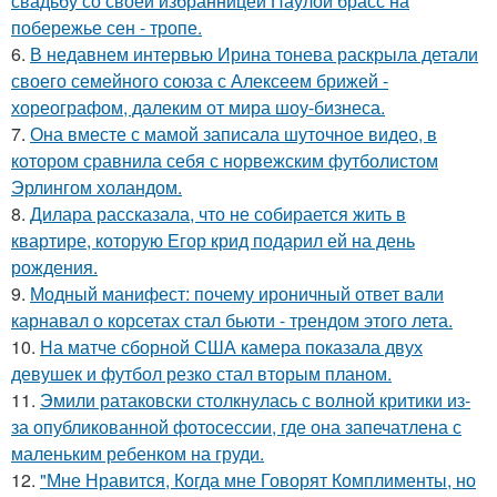
свадьбу со своей избранницей Паулой брасс на
побережье сен - тропе.
6.
В недавнем интервью Ирина тонева раскрыла детали
своего семейного союза с Алексеем брижей -
хореографом, далеким от мира шоу-бизнеса.
7.
Она вместе с мамой записала шуточное видео, в
котором сравнила себя с норвежским футболистом
Эрлингом холандом.
8.
Дилара рассказала, что не собирается жить в
квартире, которую Егор крид подарил ей на день
рождения.
9.
Модный манифест: почему ироничный ответ вали
карнавал о корсетах стал бьюти - трендом этого лета.
10.
На матче сборной США камера показала двух
девушек и футбол резко стал вторым планом.
11.
Эмили ратаковски столкнулась с волной критики из-
за опубликованной фотосессии, где она запечатлена с
маленьким ребенком на груди.
12.
"Мне Нравится, Когда мне Говорят Комплименты, но