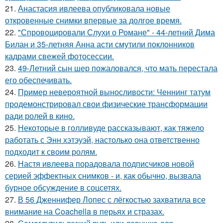
21.
Анастасия ивлеева опубликовала новые
откровенные снимки впервые за долгое время.
22.
"Спровоцировали Слухи о Романе" - 44-летний Дима
Билан и 35-летняя Анна асти смутили поклонников
кадрами свежей фотосессии.
23.
49-Летний сын шер пожаловался, что мать перестала
его обеспечивать.
24.
Пример невероятной выносливости: Ченнинг татум
продемонстрировал свои физические трансформации
ради ролей в кино.
25.
Некоторые в голливуде рассказывают, как тяжело
работать с Энн хэтэуэй, настолько она ответственно
подходит к своим ролям.
26.
Настя ивлеева порадовала подписчиков новой
серией эффектных снимков - и, как обычно, вызвала
бурное обсуждение в соцсетях.
27.
В 56 Дженнифер Лопес с лёгкостью захватила все
внимание на Coachella в перьях и стразах.