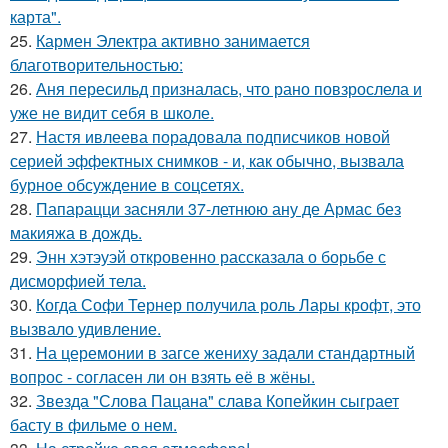
карта".
25.
Кармен Электра активно занимается
благотворительностью:
26.
Аня пересильд призналась, что рано повзрослела и
уже не видит себя в школе.
27.
Настя ивлеева порадовала подписчиков новой
серией эффектных снимков - и, как обычно, вызвала
бурное обсуждение в соцсетях.
28.
Папарацци засняли 37-летнюю ану де Армас без
макияжа в дождь.
29.
Энн хэтэуэй откровенно рассказала о борьбе с
дисморфией тела.
30.
Когда Софи Тернер получила роль Лары крофт, это
вызвало удивление.
31.
На церемонии в загсе жениху задали стандартный
вопрос - согласен ли он взять её в жёны.
32.
Звезда "Слова Пацана" слава Копейкин сыграет
басту в фильме о нем.