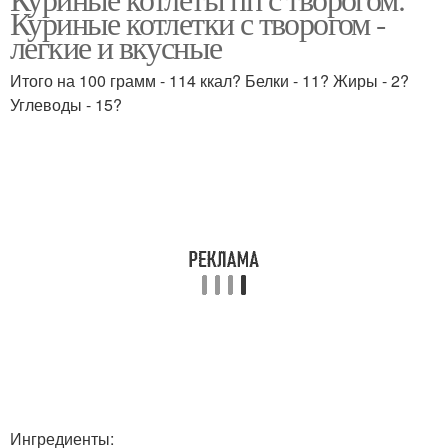
Куриные оладьи
Куриные котлетки с творогом -
грудки
легкие и вкусные
Итого на 100 грамм - 114 ккал? Белки - 11? Жиры - 2?
Котлеты из куриной
Углеводы - 15?
грудки
Ингредиенты: