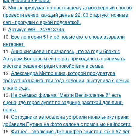
каруселей и качелей.
8.
Минск придумал по-настоящему атмосферный способ
провести вечер: каждый день в 22: 00 стартуют ночные
сап - прогулки с яркой подсветкой.
9.
Артикул WB - 247813745.
10.
Еве лонгории 51 и её новые фото снова взорвали
интернет.
11.
Анна хилькевич призналась, что за годы брака с
Артуром Волковым ей не раз приходилось принимать
жесткие решения ради спокойствия в семье.
12.
Александра Митрошина, которой прокуратура
требует назначить три года колонии, выступила с речью
в зале суда.
13.
На съёмках фильма "Марти Великолепный" есть
сцена, где героя лупят по заднице ракеткой для пинг-
понга.
14.
Сотрудники автосалона устроили начальнику пранк:
добавили Путина на фото салона с помощью нейросети.
15.
Фитнес - эволюция Дженнифер энистон: как в 57 лет