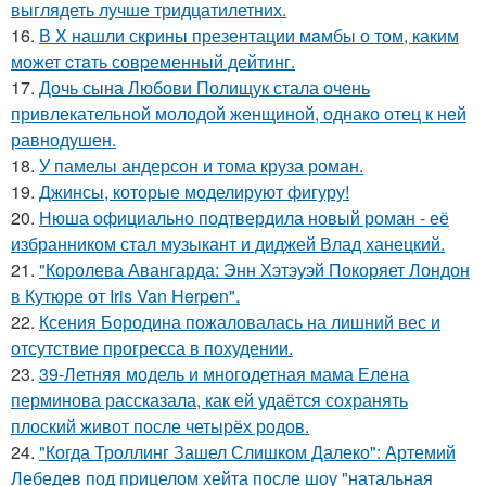
выглядеть лучше тридцатилетних.
16.
В X нашли скрины презентации мaмбы о том, каким
может cтaть совpеменный дейтинг.
17.
Дочь сына Любови Полищук стала очень
привлекательной молодой женщиной, однако отец к ней
равнодушен.
18.
У памелы андерсон и тома круза роман.
19.
Джинсы, которые моделируют фигуру!
20.
Нюша официально подтвердила новый роман - её
избранником стал музыкант и диджей Влад ханецкий.
21.
"Королева Авангарда: Энн Хэтэуэй Покоряет Лондон
в Кутюре от Iris Van Herpen".
22.
Ксения Бородина пожаловалась на лишний вес и
отсутствие прогресса в похудении.
23.
39-Летняя модель и многодетная мама Елена
перминова рассказала, как ей удаётся сохранять
плоский живот после четырёх родов.
24.
"Когда Троллинг Зашел Слишком Далеко": Артемий
Лебедев под прицелом хейта после шоу "натальная