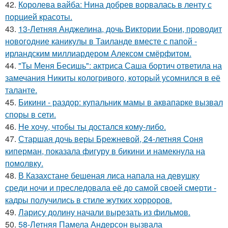
42.
Королева вайба: Нина добрев ворвалась в ленту с
порцией красоты.
43.
13-Летняя Анджелина, дочь Виктории Бони, проводит
новогодние каникулы в Таиланде вместе с папой -
ирландским миллиардером Алексом смёрфитом.
44.
"Ты Меня Бесишь": актриса Саша бортич ответила на
замечания Никиты кологривого, который усомнился в её
таланте.
45.
Бикини - раздор: купальник мамы в аквапарке вызвал
споры в сети.
46.
Не хочу, чтобы ты достался кому-либо.
47.
Старшая дочь веры Брежневой, 24-летняя Соня
киперман, показала фигуру в бикини и намекнула на
помолвку.
48.
В Казахстане бешеная лиса напала на девушку
среди ночи и преследовала её до самой своей смерти -
кадры получились в стиле жутких хорроров.
49.
Ларису долину начали вырезать из фильмов.
50.
58-Летняя Памела Андерсон вызвала