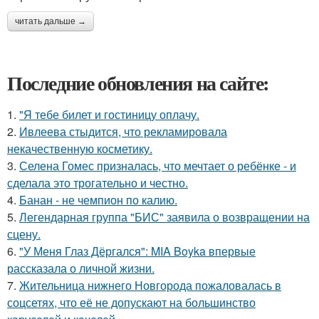
читать дальше →
Последние обновления на сайте:
1.
"Я тебе билет и гостиницу оплачу.
2.
Ивлеева стыдится, что рекламировала
некачественную косметику.
3.
Селена Гомес призналась, что мечтает о ребёнке - и
сделала это трогательно и честно.
4.
Банан - не чемпион по калию.
5.
Легендарная группа "БИС" заявила о возвращении на
сцену.
6.
"У Меня Глаз Дёргался": MIA Boyka впервые
рассказала о личной жизни.
7.
Жительница нижнего Новгорода пожаловалась в
соцсетях, что её не допускают на большинство