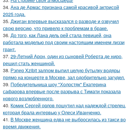
33.
На стройке своя атмосфера!
34.
Ана де Армас признана самой красивой актрисой
2025 года.
35.
Джиган впервые высказался о разводе и озвучил
свою версию, что привело к проблемам в браке.
36.
До того, как Лана дель рей стала певицей, она
работала моделью под своим настоящим именем лиззи
грант.
37.
29-Летний Арон, один из сыновей Роберта де ниро,
решил стать женщиной.
38.
Рэпер Xzibit залпом выпил целую бутылку водяры
прямо на концерте в Москве, зал одобрительно загудел.
39.
Победительница шоу "Холостяк" Екатерина
сафарова впервые после разрыва с Тимати показала
нового возлюбленного.
40.
Комик Сергей орлов пошутил над надеждой стрелец,
которая брала интервью у Олеси Иванченко.
41.
В Москве женщина едва не выбросилась из такси во
время движения.